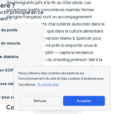
des immigrants juifs à la fin du XIXe siècle. Les
ère ?
cornichons (petits concombres marinés fermes
ctif principal en ce
d'origine française) sont un accompagnement
nt ?
classique des viandes charcutières aussi bien dans la
 du poids
charcuterie française que dans la culture alimentaire
juive européenne. La version Marks & Spencer pour
 du muscle
2026 — un pot réfrigéré prêt-à-emporter sous le
positionnement Living360 — capte la tendance
e diabète
britannique plus large du snacking premium 'deli à la
maison', apportant la saveur iconique new-yorkaise
ien SOPK
Nous utilisons des cookies nécessaires au
aux lunch boxes et bureaux britanniques sans
fonctionnement du site et des cookies d’analyse pour
nécessiter la préparation d'un sandwich.
sse saine
l’améliorer.
En savoir plus
plus sain
Refuser
Accepter
Télécharger l'appli
Comparer et remplacer