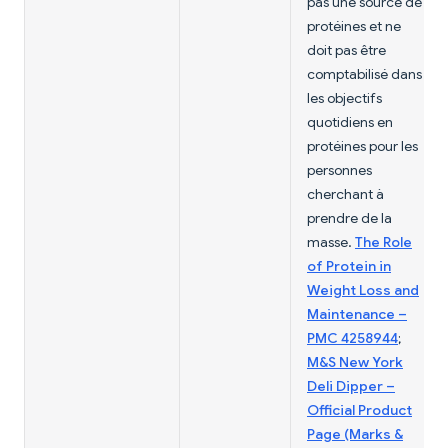
pas une source de
protéines et ne
doit pas être
comptabilisé dans
les objectifs
quotidiens en
protéines pour les
personnes
cherchant à
prendre de la
masse.
The Role
of Protein in
Weight Loss and
Maintenance –
PMC 4258944
;
M&S New York
Deli Dipper –
Official Product
Page (Marks &