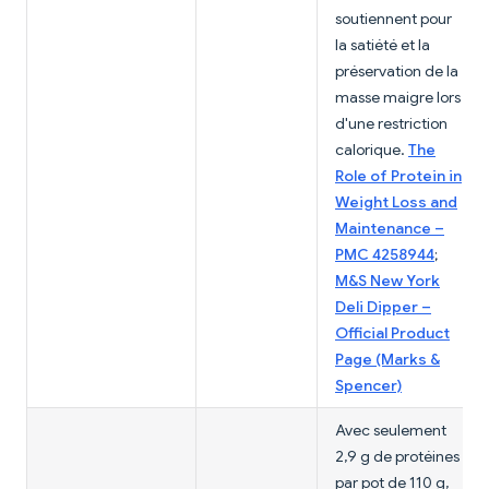
soutiennent pour
la satiété et la
préservation de la
masse maigre lors
d'une restriction
calorique.
The
Role of Protein in
Weight Loss and
Maintenance –
PMC 4258944
;
M&S New York
Deli Dipper –
Official Product
Page (Marks &
Spencer)
Avec seulement
2,9 g de protéines
par pot de 110 g,