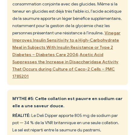
consommation conjointe avec des glucides. Même si la
teneur en glucides est déjà très faible ici, l'acide acétique
de la saumure apporte un léger bénéfice supplémentaire,
notamment pour la gestion de la glycémie chez les
personnes présentant une résistance à l'insuline.
Vinegar
Improves Insulin Sensitivity to a High-Carbohydrate
Meal in Subjects With Insulin Resistance or Type 2
Diabetes – Diabetes Care 2004
;
Acetic Acid
Suppresses the Increase in Disaccharidase Activity
That Occurs during Culture of Caco-2 Cells – PMC
1785201
MYTHE #5: Cette collation est pauvre en sodium car
elle a une saveur douce.
RÉALITÉ:
Le Deli Dipper apporte 805 mg de sodium par
pot — 34 % de la VNR britannique en une seule collation.
Le sel est réparti entre la saumure du pastrami,