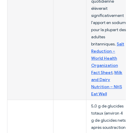
quotidienne
élèverait
significativement
l'apport en sodium
pour la plupart des
adultes
britanniques.
Salt
Reduction –
World Health
Organization
Fact Sheet
;
Milk
and Dairy
Nutrition – NHS
Eat Well
5,0 g de glucides
totaux (environ 4
g de glucides nets
après soustraction