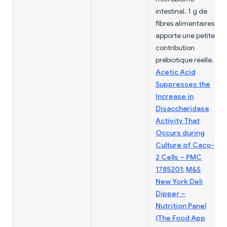
intestinal. 1 g de
fibres alimentaires
apporte une petite
contribution
prébiotique réelle.
Acetic Acid
Suppresses the
Increase in
Disaccharidase
Activity That
Occurs during
Culture of Caco-
2 Cells – PMC
1785201
;
M&S
New York Deli
Dipper –
Nutrition Panel
(The Food App