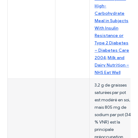
High-
Carbohydrate
Meal in Subjects
With Insulin
Resistance or
Type 2 Diabetes
– Diabetes Care
2004
;
Milk and
Dairy Nutrition –
NHS Eat Well
3,2 g de graisses
saturées par pot
est modéré en soi,
mais 805 mg de
sodium par pot (34
% VNR) est la
principale
préoccupation