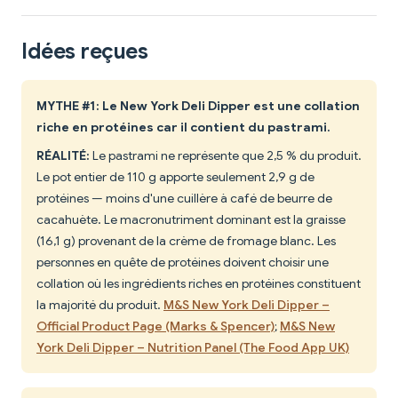
Idées reçues
MYTHE #1: Le New York Deli Dipper est une collation
riche en protéines car il contient du pastrami.
RÉALITÉ:
Le pastrami ne représente que 2,5 % du produit.
Le pot entier de 110 g apporte seulement 2,9 g de
protéines — moins d'une cuillère à café de beurre de
cacahuète. Le macronutriment dominant est la graisse
(16,1 g) provenant de la crème de fromage blanc. Les
personnes en quête de protéines doivent choisir une
collation où les ingrédients riches en protéines constituent
la majorité du produit.
M&S New York Deli Dipper –
Official Product Page (Marks & Spencer)
;
M&S New
York Deli Dipper – Nutrition Panel (The Food App UK)