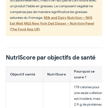
occasionnellement, mais il ne faut pas le confondre avec
un produit faible en graisses. Le composant végétal ne
compense pas de manière significative les graisses
saturées du fromage.
Milk and Dairy Nutrition – NHS
Eat Well
;
M&S New York Deli Dipper – Nutrition Panel
(The Food App UK)
NutriScore par objectifs de santé
Pourquoi ce
Objectif santé
NutriScore
score ?
178 calories pour
une seule collation
est modéré, mais
2,9 g de protéines