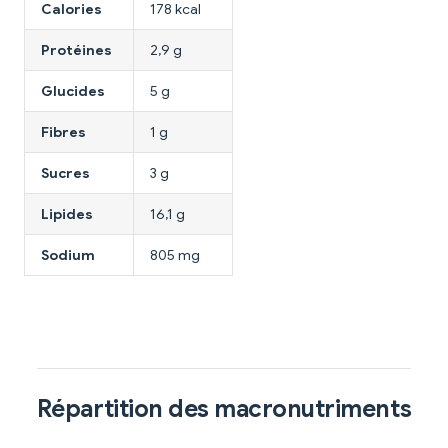
Calories
178 kcal
Protéines
2,9 g
Glucides
5 g
Fibres
1 g
Sucres
3 g
Lipides
16,1 g
Sodium
805 mg
Répartition des macronutriments