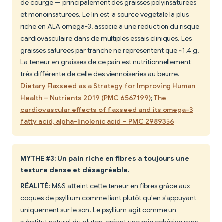
de courge — principalement des graisses polyinsaturées
et monoinsaturées. Le lin est la source végétale la plus
riche en ALA oméga-3, associé à une réduction du risque
cardiovasculaire dans de multiples essais cliniques. Les
graisses saturées par tranche ne représentent que ~1,4 g.
La teneur en graisses de ce pain est nutritionnellement
très différente de celle des viennoiseries au beurre.
Dietary Flaxseed as a Strategy for Improving Human
Health – Nutrients 2019 (PMC 6567199)
;
The
cardiovascular effects of flaxseed and its omega-3
fatty acid, alpha-linolenic acid – PMC 2989356
MYTHE #3: Un pain riche en fibres a toujours une
texture dense et désagréable.
RÉALITÉ:
M&S atteint cette teneur en fibres grâce aux
coques de psyllium comme liant plutôt qu'en s'appuyant
uniquement sur le son. Le psyllium agit comme un
substitut naturel du gluten, créant une mie cohésive sans