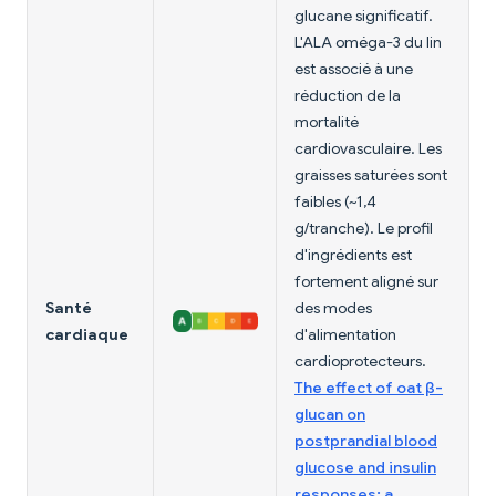
glucane significatif.
L'ALA oméga-3 du lin
est associé à une
réduction de la
mortalité
cardiovasculaire. Les
graisses saturées sont
faibles (~1,4
g/tranche). Le profil
d'ingrédients est
fortement aligné sur
Santé
des modes
cardiaque
d'alimentation
cardioprotecteurs.
The effect of oat β-
glucan on
postprandial blood
glucose and insulin
responses: a