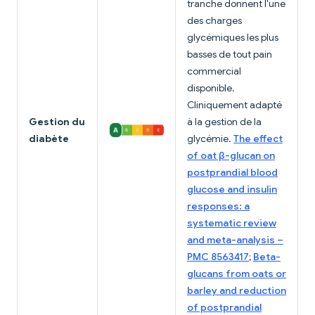
tranche donnent l'une
des charges
glycémiques les plus
basses de tout pain
commercial
disponible.
Cliniquement adapté
Gestion du
à la gestion de la
diabète
glycémie.
The effect
of oat β-glucan on
postprandial blood
glucose and insulin
responses: a
systematic review
and meta-analysis –
PMC 8563417
;
Beta-
glucans from oats or
barley and reduction
of postprandial