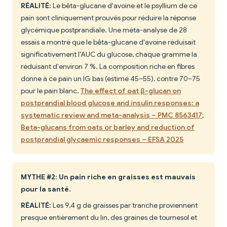
RÉALITÉ:
Le bêta-glucane d'avoine et le psyllium de ce
pain sont cliniquement prouvés pour réduire la réponse
glycémique postprandiale. Une méta-analyse de 28
essais a montré que le bêta-glucane d'avoine réduisait
significativement l'AUC du glucose, chaque gramme la
réduisant d'environ 7 %. La composition riche en fibres
donne à ce pain un IG bas (estimé 45–55), contre 70–75
pour le pain blanc.
The effect of oat β-glucan on
postprandial blood glucose and insulin responses: a
systematic review and meta-analysis – PMC 8563417
;
Beta-glucans from oats or barley and reduction of
postprandial glycaemic responses – EFSA 2025
MYTHE #2: Un pain riche en graisses est mauvais
pour la santé.
RÉALITÉ:
Les 9,4 g de graisses par tranche proviennent
presque entièrement du lin, des graines de tournesol et