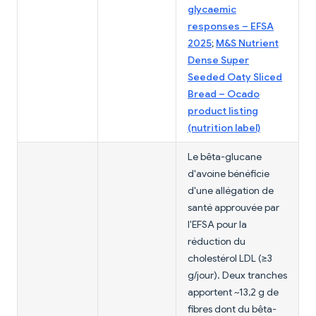
glycaemic
responses – EFSA
2025
;
M&S Nutrient
Dense Super
Seeded Oaty Sliced
Bread – Ocado
product listing
(nutrition label)
Le bêta-glucane
d'avoine bénéficie
d'une allégation de
santé approuvée par
l'EFSA pour la
réduction du
cholestérol LDL (≥3
g/jour). Deux tranches
apportent ~13,2 g de
fibres dont du bêta-