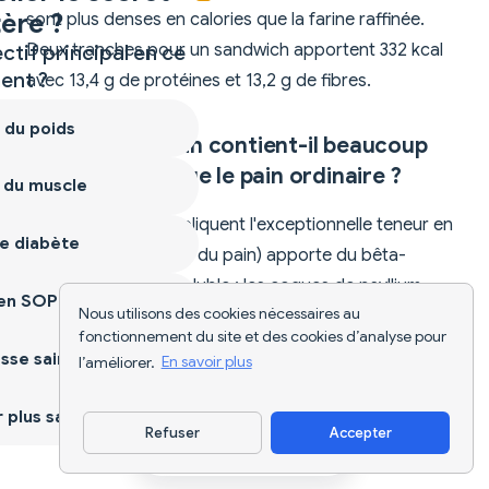
ère ?
sont plus denses en calories que la farine raffinée.
Deux tranches pour un sandwich apportent 332 kcal
ctif principal en ce
nt ?
avec 13,4 g de protéines et 13,2 g de fibres.
 du poids
Pourquoi ce pain contient-il beaucoup
plus de fibres que le pain ordinaire ?
 du muscle
Trois ingrédients expliquent l'exceptionnelle teneur en
e diabète
fibres : l'avoine (30 % du pain) apporte du bêta-
glucane, une fibre soluble ; les coques de psyllium
ien SOPK
Nous utilisons des cookies nécessaires au
agissent comme liant naturel et booster de fibres ; et
fonctionnement du site et des cookies d’analyse pour
le lin (11 %) contribue à la fois avec du mucilage soluble
sse saine
l’améliorer.
En savoir plus
et des fibres insolubles. Ensemble, ils apportent 6,6 g
de fibres par tranche — plus du double du pain
plus sain
Refuser
Accepter
complet typique.
Télécharger l'appli