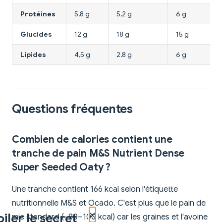
Protéines
5,8 g
5,2 g
6 g
Glucides
12 g
18 g
15 g
Lipides
4,5 g
2,8 g
6 g
Questions fréquentes
Combien de calories contient une
tranche de pain M&S Nutrient Dense
Super Seeded Oaty ?
Une tranche contient 166 kcal selon l'étiquette
nutritionnelle M&S et Ocado. C'est plus que le pain de
×
iler le secret
mie standard (~80–100 kcal) car les graines et l'avoine