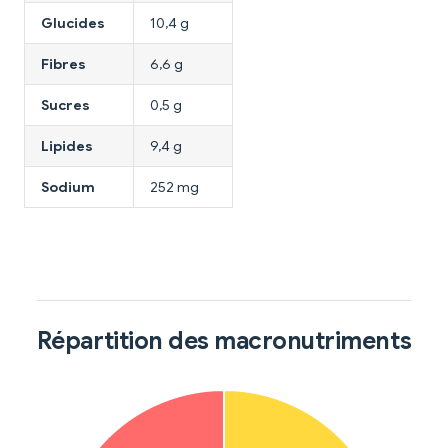
Glucides
10,4 g
Fibres
6,6 g
Sucres
0,5 g
Lipides
9,4 g
Sodium
252 mg
Répartition des macronutriments