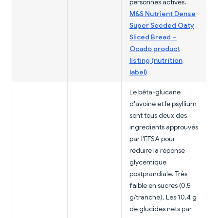
personnes actives.
M&S Nutrient Dense
Super Seeded Oaty
Sliced Bread –
Ocado product
listing (nutrition
label)
Le bêta-glucane
d'avoine et le psyllium
sont tous deux des
ingrédients approuvés
par l'EFSA pour
réduire la réponse
glycémique
postprandiale. Très
faible en sucres (0,5
g/tranche). Les 10,4 g
de glucides nets par