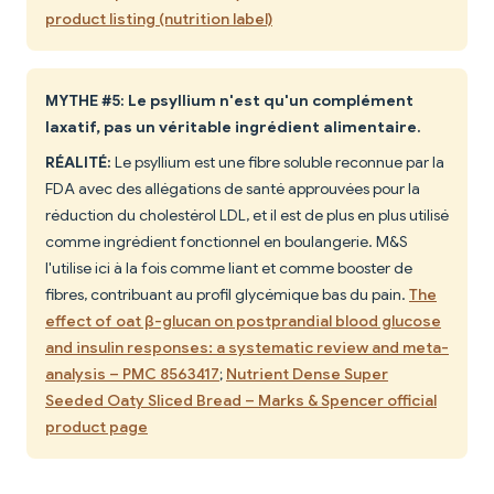
product listing (nutrition label)
MYTHE #5: Le psyllium n'est qu'un complément
laxatif, pas un véritable ingrédient alimentaire.
RÉALITÉ:
Le psyllium est une fibre soluble reconnue par la
FDA avec des allégations de santé approuvées pour la
réduction du cholestérol LDL, et il est de plus en plus utilisé
comme ingrédient fonctionnel en boulangerie. M&S
l'utilise ici à la fois comme liant et comme booster de
fibres, contribuant au profil glycémique bas du pain.
The
effect of oat β-glucan on postprandial blood glucose
and insulin responses: a systematic review and meta-
analysis – PMC 8563417
;
Nutrient Dense Super
Seeded Oaty Sliced Bread – Marks & Spencer official
product page