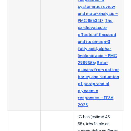
systematic review
and meta-analysis –
PMC 8563417
;
The
cardiovascular
effects of flaxseed
and its omega-3
fatty acid, alpha-
linolenic acid – PMC
2989356
;
Beta-
glucans from oats or
barley and reduction
of postprandial
glycaemic
responses – EFSA
2025
IG bas (estimé 45–
55), très faible en
sucres, riche en fibres