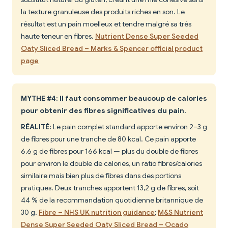
la texture granuleuse des produits riches en son. Le
résultat est un pain moelleux et tendre malgré sa très
haute teneur en fibres.
Nutrient Dense Super Seeded
Oaty Sliced Bread – Marks & Spencer official product
page
MYTHE #4: Il faut consommer beaucoup de calories
pour obtenir des fibres significatives du pain.
RÉALITÉ:
Le pain complet standard apporte environ 2–3 g
de fibres pour une tranche de 80 kcal. Ce pain apporte
6,6 g de fibres pour 166 kcal — plus du double de fibres
pour environ le double de calories, un ratio fibres/calories
similaire mais bien plus de fibres dans des portions
pratiques. Deux tranches apportent 13,2 g de fibres, soit
44 % de la recommandation quotidienne britannique de
30 g.
Fibre – NHS UK nutrition guidance
;
M&S Nutrient
Dense Super Seeded Oaty Sliced Bread – Ocado