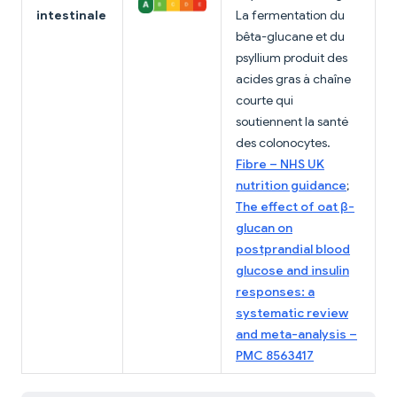
intestinale
La fermentation du
bêta-glucane et du
psyllium produit des
acides gras à chaîne
courte qui
soutiennent la santé
des colonocytes.
Fibre – NHS UK
nutrition guidance
;
The effect of oat β-
glucan on
postprandial blood
glucose and insulin
responses: a
systematic review
and meta-analysis –
PMC 8563417