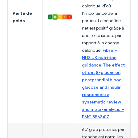
calorique, d'où
Perte de
l'importance de la
poids
portion. Le bénéfice
net est positif grâce à
une forte satiété par
rapport à la charge
calorique.
Fibre –
NHS UK nutrition
guidance
;
The effect
of oat β-glucan on
postprandial blood
glucose and insulin
responses: a
systematic review
and meta-analysis –
PMC 8563417
6,7 g de protéines par
tranche est parmi les