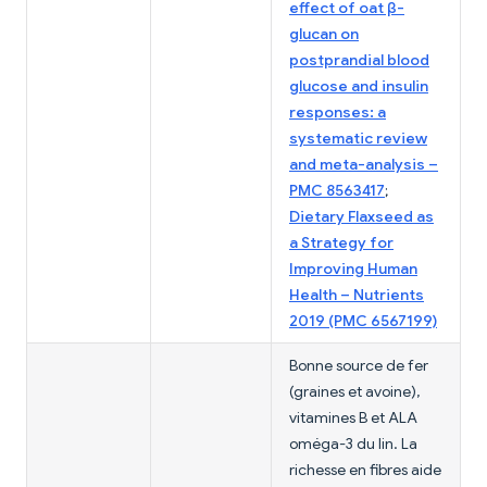
effect of oat β-
glucan on
postprandial blood
glucose and insulin
responses: a
systematic review
and meta-analysis –
PMC 8563417
;
Dietary Flaxseed as
a Strategy for
Improving Human
Health – Nutrients
2019 (PMC 6567199)
Bonne source de fer
(graines et avoine),
vitamines B et ALA
oméga-3 du lin. La
richesse en fibres aide