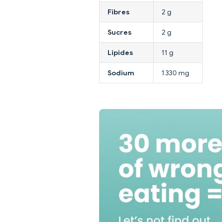
Fibres
2 g
Sucres
2 g
Lipides
11 g
Sodium
1 330 mg