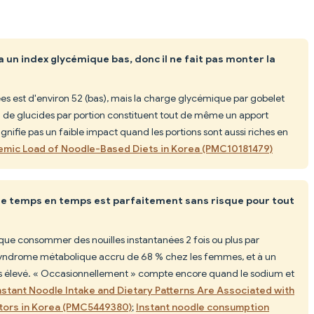
 un index glycémique bas, donc il ne fait pas monter la
ées est d'environ 52 (bas), mais la charge glycémique par gobelet
0 g de glucides par portion constituent tout de même un apport
gnifie pas un faible impact quand les portions sont aussi riches en
emic Load of Noodle-Based Diets in Korea (PMC10181479)
e temps en temps est parfaitement sans risque pour tout
ue consommer des nouilles instantanées 2 fois ou plus par
 syndrome métabolique accru de 68 % chez les femmes, et à un
us élevé. « Occasionnellement » compte encore quand le sodium et
nstant Noodle Intake and Dietary Patterns Are Associated with
ctors in Korea (PMC5449380)
;
Instant noodle consumption