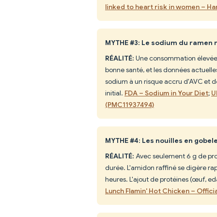
linked to heart risk in women – Ha
MYTHE #3: Le sodium du ramen n'
RÉALITÉ:
Une consommation élevée de
bonne santé, et les données actuell
sodium à un risque accru d'AVC et 
initial.
FDA – Sodium in Your Diet
;
U
(PMC11937494)
MYTHE #4: Les nouilles en gobel
RÉALITÉ:
Avec seulement 6 g de proté
durée. L'amidon raffiné se digère ra
heures. L'ajout de protéines (œuf, 
Lunch Flamin' Hot Chicken – Offici