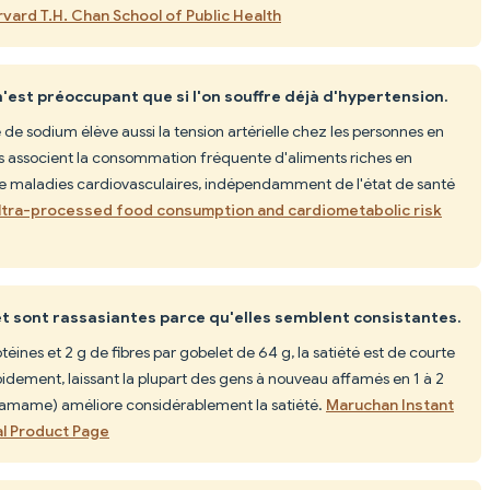
rvard T.H. Chan School of Public Health
est préoccupant que si l'on souffre déjà d'hypertension.
 sodium élève aussi la tension artérielle chez les personnes en
es associent la consommation fréquente d'aliments riches en
de maladies cardiovasculaires, indépendamment de l'état de santé
ltra-processed food consumption and cardiometabolic risk
et sont rassasiantes parce qu'elles semblent consistantes.
ines et 2 g de fibres par gobelet de 64 g, la satiété est de courte
pidement, laissant la plupart des gens à nouveau affamés en 1 à 2
edamame) améliore considérablement la satiété.
Maruchan Instant
al Product Page