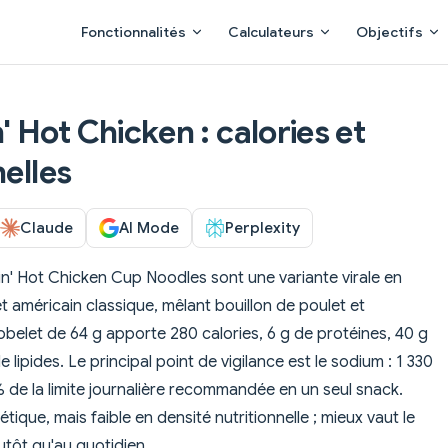
Main Navigation
Fonctionnalités
Calculateurs
Objectifs
 Hot Chicken : calories et
nelles
Claude
AI Mode
Perplexity
n' Hot Chicken Cup Noodles sont une variante virale en
t américain classique, mêlant bouillon de poulet et
belet de 64 g apporte 280 calories, 6 g de protéines, 40 g
e lipides. Le principal point de vigilance est le sodium : 1 330
de la limite journalière recommandée en un seul snack.
tique, mais faible en densité nutritionnelle ; mieux vaut le
tôt qu'au quotidien.