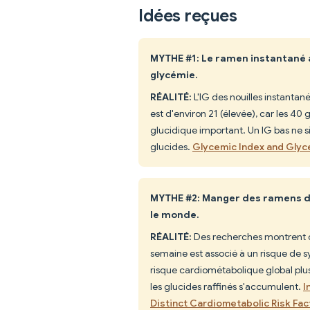
Idées reçues
MYTHE #1: Le ramen instantané a
glycémie.
RÉALITÉ:
L'IG des nouilles instantan
est d'environ 21 (élevée), car les 4
glucidique important. Un IG bas ne si
glucides.
Glycemic Index and Glyc
MYTHE #2: Manger des ramens d
le monde.
RÉALITÉ:
Des recherches montrent q
semaine est associé à un risque de
risque cardiométabolique global pl
les glucides raffinés s'accumulent.
I
Distinct Cardiometabolic Risk Fa