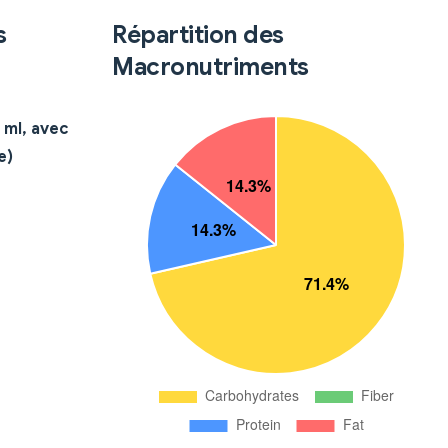
s
Répartition des
Macronutriments
 ml, avec
e)