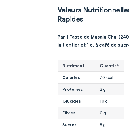
Valeurs Nutritionnelle
Rapides
Par 1 Tasse de Masala Chai (240
lait entier et 1 c. à café de sucr
Nutriment
Quantité
Calories
70 kcal
Protéines
2 g
Glucides
10 g
Fibres
0 g
Sucres
8 g