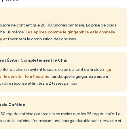
sucre ne contient que 20-30 calories par tasse. La prise de poids
 thé lui-même.
Les épices comme le gingembre et la cannelle
me
et favorisent la combustion des graisses.
vent Éviter Complètement le Chai
iter du chai en évitant le sucre ou en utilisant de la stévia.
La
 la sensibilité à l'insuline
, tandis que le gingembre aide à
 votre réponse et limitez à 2 tasses par jour.
p de Caféine
-50 mg de caféine par tasse, bien moins que les 95 mg du café. Le
rption de la caféine, fournissant une énergie durable sans nervosité ni