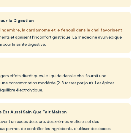
our la Digestion
gingembre, la cardamome et le fenouil dans le chai favorisent
ements et apaisent l'inconfort gastrique. La médecine ayurvédique
ai pour la santé digestive.
égers effets diurétiques, le liquide dans le chai fournit une
c une consommation modérée (2-3 tasses par jour). Les épices
équilibre électrolytique.
 Est Aussi Sain Que Fait Maison
uvent un excès de sucre, des arômes artificiels et des
us permet de contrôler les ingrédients, d'utiliser des épices