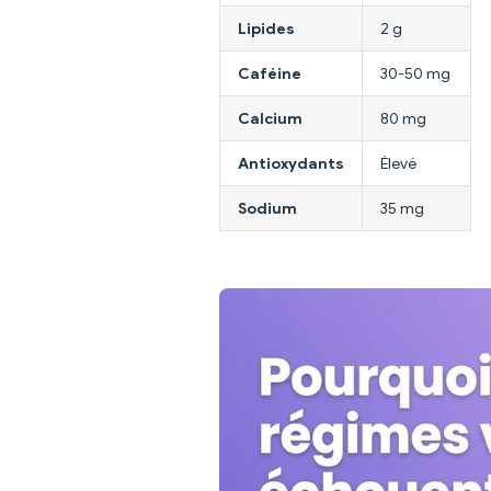
Lipides
2 g
Caféine
30-50 mg
Calcium
80 mg
Antioxydants
Élevé
Sodium
35 mg