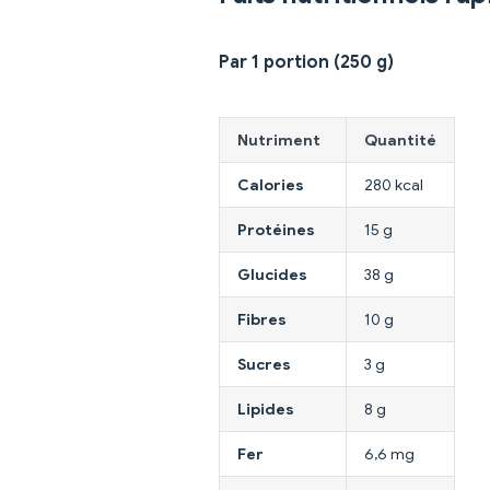
Par 1 portion (250 g)
Nutriment
Quantité
Calories
280 kcal
Protéines
15 g
Glucides
38 g
Fibres
10 g
Sucres
3 g
Lipides
8 g
Fer
6,6 mg