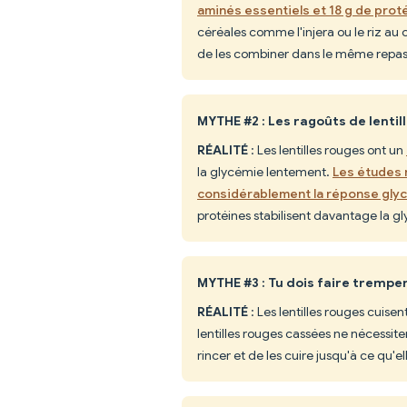
aminés essentiels et 18 g de prot
céréales comme l'injera ou le riz au 
de les combiner dans le même repas
MYTHE #2 : Les ragoûts de lentil
RÉALITÉ
: Les lentilles rouges ont un
la glycémie lentement.
Les études 
considérablement la réponse gly
protéines stabilisent davantage la g
MYTHE #3 : Tu dois faire tremper 
RÉALITÉ
: Les lentilles rouges cuis
lentilles rouges cassées ne nécessiten
rincer et de les cuire jusqu'à ce qu'el