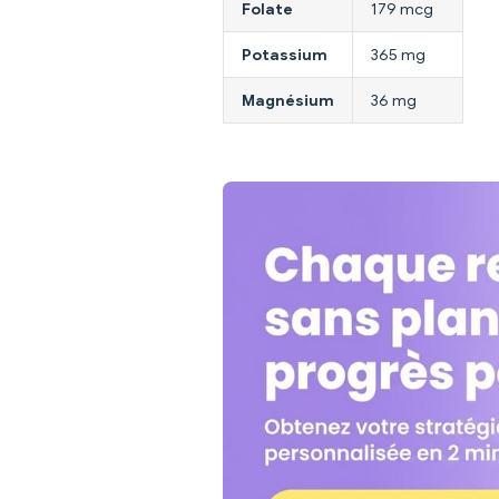
Folate
179 mcg
Potassium
365 mg
Magnésium
36 mg