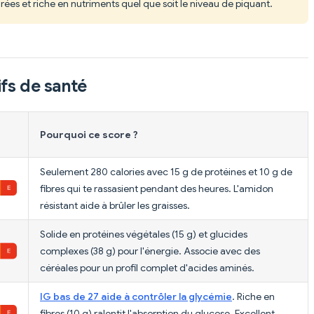
rées et riche en nutriments quel que soit le niveau de piquant.
fs de santé
Pourquoi ce score ?
Seulement 280 calories avec 15 g de protéines et 10 g de
fibres qui te rassasient pendant des heures. L'amidon
résistant aide à brûler les graisses.
Solide en protéines végétales (15 g) et glucides
complexes (38 g) pour l'énergie. Associe avec des
céréales pour un profil complet d'acides aminés.
IG bas de 27 aide à contrôler la glycémie
. Riche en
fibres (10 g) ralentit l'absorption du glucose. Excellent