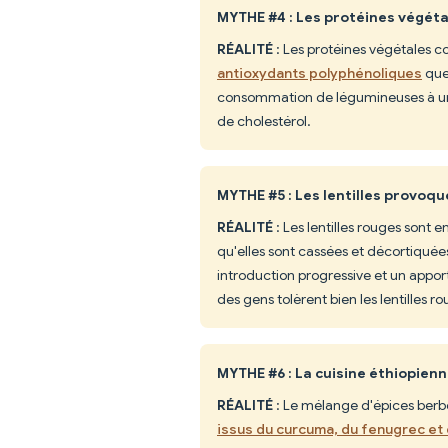
MYTHE #4 : Les protéines végéta
RÉALITÉ
: Les protéines végétales c
antioxydants polyphénoliques
que 
consommation de légumineuses à un r
de cholestérol.
MYTHE #5 : Les lentilles provoq
RÉALITÉ
: Les lentilles rouges sont 
qu'elles sont cassées et décortiqué
introduction progressive et un appor
des gens tolèrent bien les lentilles r
MYTHE #6 : La cuisine éthiopien
RÉALITÉ
: Le mélange d'épices berb
issus du curcuma, du fenugrec et