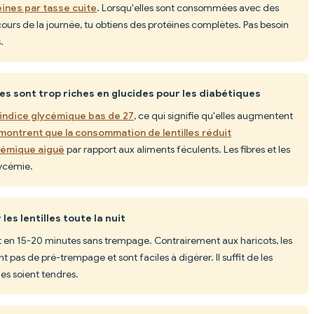
éines par tasse cuite
. Lorsqu'elles sont consommées avec des
cours de la journée, tu obtiens des protéines complètes. Pas besoin
.
les sont trop riches en glucides pour les diabétiques
indice glycémique bas de 27
, ce qui signifie qu'elles augmentent
montrent que la consommation de lentilles réduit
cémique aiguë
par rapport aux aliments féculents. Les fibres et les
lycémie.
les lentilles toute la nuit
ent en 15-20 minutes sans trempage. Contrairement aux haricots, les
t pas de pré-trempage et sont faciles à digérer. Il suffit de les
les soient tendres.