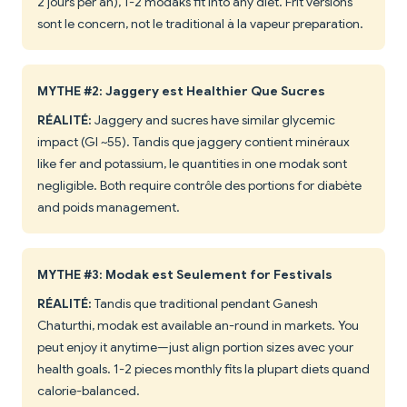
2 jours per an), 1-2 modaks fit into any diet. Frit versions
sont le concern, not le traditional à la vapeur preparation.
MYTHE #2: Jaggery est Healthier Que Sucres
RÉALITÉ:
Jaggery and sucres have similar glycemic
impact (GI ~55). Tandis que jaggery contient minéraux
like fer and potassium, le quantities in one modak sont
negligible. Both require contrôle des portions for diabète
and poids management.
MYTHE #3: Modak est Seulement for Festivals
RÉALITÉ:
Tandis que traditional pendant Ganesh
Chaturthi, modak est available an-round in markets. You
peut enjoy it anytime—just align portion sizes avec your
health goals. 1-2 pieces monthly fits la plupart diets quand
calorie-balanced.