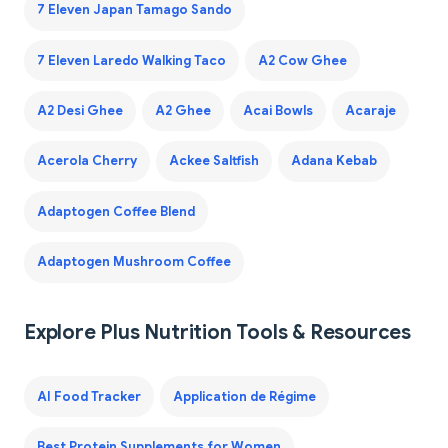
7 Eleven Japan Tamago Sando
7 Eleven Laredo Walking Taco
A2 Cow Ghee
A2 Desi Ghee
A2 Ghee
Acai Bowls
Acaraje
Acerola Cherry
Ackee Saltfish
Adana Kebab
Adaptogen Coffee Blend
Adaptogen Mushroom Coffee
Explore Plus Nutrition Tools & Resources
AI Food Tracker
Application de Régime
Best Protein Supplements for Women