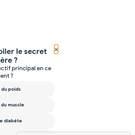
×
iler le secret
ère ?
ctif principal en ce
nt ?
 du poids
 du muscle
e diabète