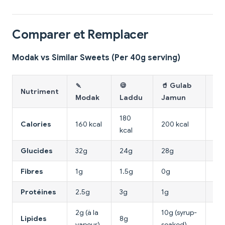
Comparer et Remplacer
Modak vs Similar Sweets (Per 40g serving)
🍡
🍪
🥤 Gulab
Nutriment
🍮
Modak
Laddu
Jamun
180
Calories
160 kcal
200 kcal
140
kcal
Glucides
32g
24g
28g
20
Fibres
1g
1.5g
0g
0.
Protéines
2.5g
3g
1g
3.5
2g (à la
10g (syrup-
Lipides
8g
4g
vapeur)
soaked)