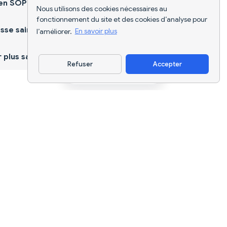
ien SOPK
Nous utilisons des cookies nécessaires au
fonctionnement du site et des cookies d’analyse pour
sse saine
l’améliorer.
En savoir plus
plus sain
Refuser
Accepter
Télécharger l'appli
Suivi nutritionnel par IA et planification
de régimes pour chaque objectif.
support@nutriscan.app
FONCTIONNALITÉS
Scanner de Repas