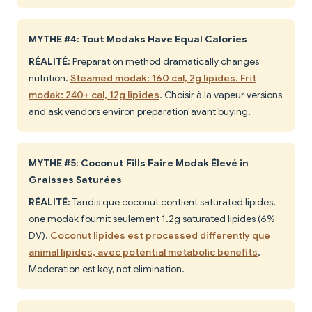
MYTHE #4: Tout Modaks Have Equal Calories
RÉALITÉ:
Preparation method dramatically changes
nutrition.
Steamed modak: 160 cal, 2g lipides. Frit
modak: 240+ cal, 12g lipides
. Choisir à la vapeur versions
and ask vendors environ preparation avant buying.
MYTHE #5: Coconut Fills Faire Modak Élevé in
Graisses Saturées
RÉALITÉ:
Tandis que coconut contient saturated lipides,
one modak fournit seulement 1.2g saturated lipides (6%
DV).
Coconut lipides est processed differently que
animal lipides, avec potential metabolic benefits
.
Moderation est key, not elimination.