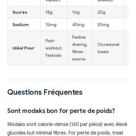
Sucres
18g
16g
20g
14
Sodium
15mg
40mg
30mg
80
Festive
Post-
Pro
sharing,
Occasional
Idéal Pour
workout,
ric
fibres
treats
festivals
des
source
Questions Fréquentes
Sont modaks bon for perte de poids?
Modaks sont calorie-dense (160 par pièce) avec élevé
glucides but minimal fibres. For perte de poids, treat