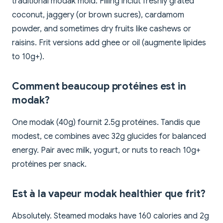
traditional modak mold. Filling inclut freshly grated
coconut, jaggery (or brown sucres), cardamom
powder, and sometimes dry fruits like cashews or
raisins. Frit versions add ghee or oil (augmente lipides
to 10g+).
Comment beaucoup protéines est in
modak?
One modak (40g) fournit 2.5g protéines. Tandis que
modest, ce combines avec 32g glucides for balanced
energy. Pair avec milk, yogurt, or nuts to reach 10g+
protéines per snack.
Est à la vapeur modak healthier que frit?
Absolutely. Steamed modaks have 160 calories and 2g