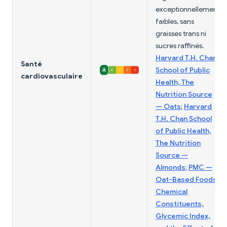
exceptionnellement
faibles, sans
graisses trans ni
sucres raffinés.
Harvard T.H. Chan
Santé
School of Public
cardiovasculaire
Health, The
Nutrition Source
— Oats
;
Harvard
T.H. Chan School
of Public Health,
The Nutrition
Source —
Almonds
;
PMC —
Oat-Based Foods:
Chemical
Constituents,
Glycemic Index,