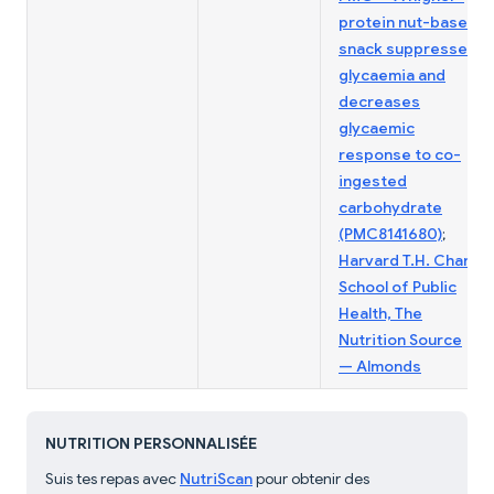
protein nut-based
snack suppresses
glycaemia and
decreases
glycaemic
response to co-
ingested
carbohydrate
(PMC8141680)
;
Harvard T.H. Chan
School of Public
Health, The
Nutrition Source
— Almonds
NUTRITION PERSONNALISÉE
Suis tes repas avec
NutriScan
pour obtenir des