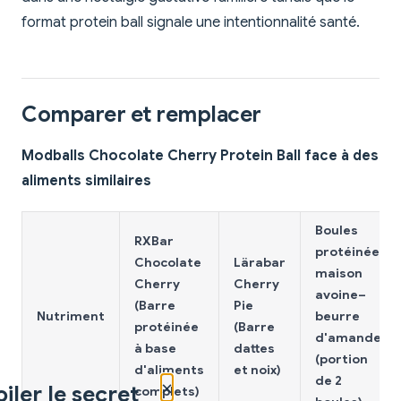
format protein ball signale une intentionnalité santé.
Comparer et remplacer
Modballs Chocolate Cherry Protein Ball face à des
aliments similaires
Boules
RXBar
protéinées
Chocolate
Lärabar
maison
Cherry
Cherry
avoine–
(Barre
Pie
Nutriment
beurre
protéinée
(Barre
d'amande
à base
dattes
(portion
d'aliments
et noix)
de 2
×
iler le secret
complets)