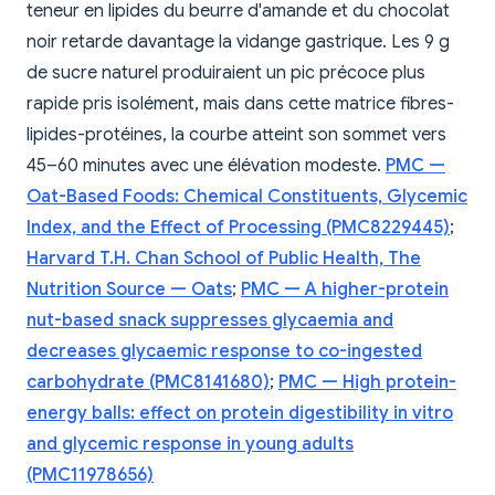
teneur en lipides du beurre d'amande et du chocolat
noir retarde davantage la vidange gastrique. Les 9 g
de sucre naturel produiraient un pic précoce plus
rapide pris isolément, mais dans cette matrice fibres-
lipides-protéines, la courbe atteint son sommet vers
45–60 minutes avec une élévation modeste.
PMC —
Oat-Based Foods: Chemical Constituents, Glycemic
Index, and the Effect of Processing (PMC8229445)
;
Harvard T.H. Chan School of Public Health, The
Nutrition Source — Oats
;
PMC — A higher-protein
nut-based snack suppresses glycaemia and
decreases glycaemic response to co-ingested
carbohydrate (PMC8141680)
;
PMC — High protein-
energy balls: effect on protein digestibility in vitro
and glycemic response in young adults
(PMC11978656)