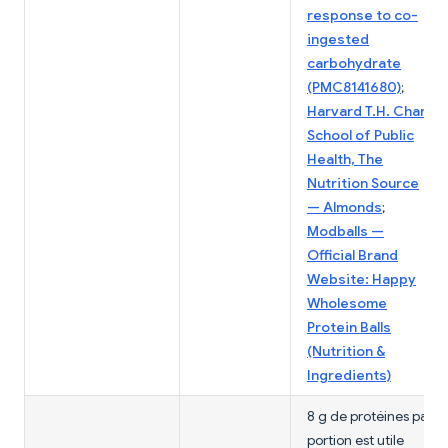
response to co-
ingested
carbohydrate
(PMC8141680)
;
Harvard T.H. Chan
School of Public
Health, The
Nutrition Source
— Almonds
;
Modballs —
Official Brand
Website: Happy
Wholesome
Protein Balls
(Nutrition &
Ingredients)
8 g de protéines par
portion est utile