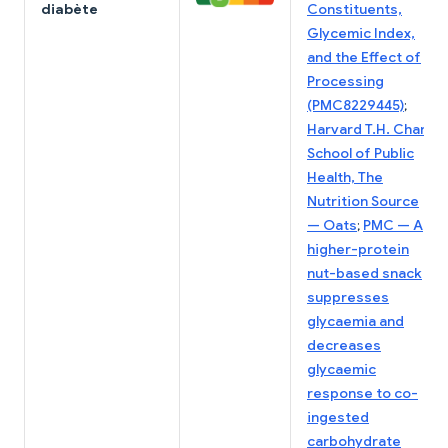
diabète
Constituents,
Glycemic Index,
and the Effect of
Processing
(PMC8229445)
;
Harvard T.H. Chan
School of Public
Health, The
Nutrition Source
— Oats
;
PMC — A
higher-protein
nut-based snack
suppresses
glycaemia and
decreases
glycaemic
response to co-
ingested
carbohydrate