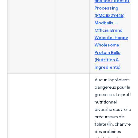
and the Effect of
Processing
(PMC8229445)
;
Modballs —
Official Brand
Website: Happy
Wholesome
Protein Balls
(Nutrition &
Ingredients)
Aucun ingrédient
dangereux pour la
grossesse. Le profil
nutritionnel
diversifié couvre les
précurseurs de
folate (lin, chanvre),
des protéines