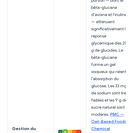
portion — dont le
bêta-glucane
d'avoine et l'inuline
— atténuent
significativement la
réponse
glycémique des 20
g de glucides. Le
bêta-glucane
forme un gel
visqueux qui ralentit
l'absorption du
glucose. Les 33 mg
de sodium sont très
faibles et les 9 g de
sucre naturel sont
modérés.
PMC —
Oat-Based Foods:
Gestion du
Chemical