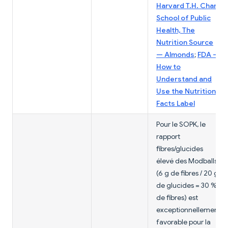
Harvard T.H. Chan
School of Public
Health, The
Nutrition Source
— Almonds
;
FDA —
How to
Understand and
Use the Nutrition
Facts Label
Pour le SOPK, le
rapport
fibres/glucides
élevé des Modballs
(6 g de fibres / 20 g
de glucides = 30 %
de fibres) est
exceptionnellement
favorable pour la