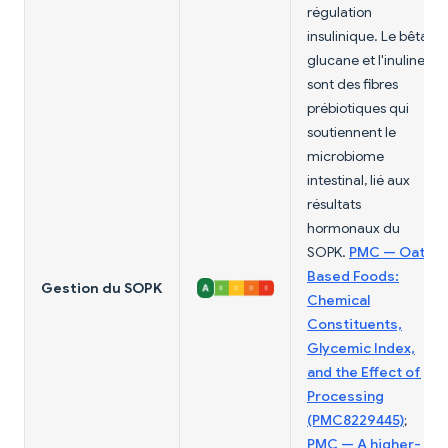
régulation
insulinique. Le bêta-
glucane et l'inuline
sont des fibres
prébiotiques qui
soutiennent le
microbiome
intestinal, lié aux
résultats
hormonaux du
SOPK.
PMC — Oat-
Based Foods:
Gestion du SOPK
Chemical
Constituents,
Glycemic Index,
and the Effect of
Processing
(PMC8229445)
;
PMC — A higher-