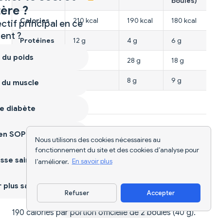
boules)
ère ?
Calories
210 kcal
190 kcal
180 kcal
ctif principal en ce
nt ?
Protéines
12 g
4 g
6 g
 du poids
Glucides
23 g
28 g
18 g
Lipides
9 g
8 g
9 g
 du muscle
e diabète
Questions fréquentes
ien SOPK
Nous utilisons des cookies nécessaires au
fonctionnement du site et des cookies d’analyse pour
sse saine
l’améliorer.
En savoir plus
Combien de calories contiennent les
Modballs Chocolate Cherry Protein Balls
plus sain
?
Refuser
Accepter
Télécharger l'appli
190 calories par portion officielle de 2 boules (40 g).