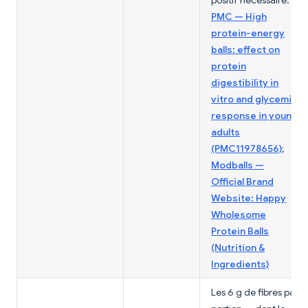
positif nécessaire.
PMC — High
protein-energy
balls: effect on
protein
digestibility in
vitro and glycemic
response in young
adults
(PMC11978656)
;
Modballs —
Official Brand
Website: Happy
Wholesome
Protein Balls
(Nutrition &
Ingredients)
Les 6 g de fibres par