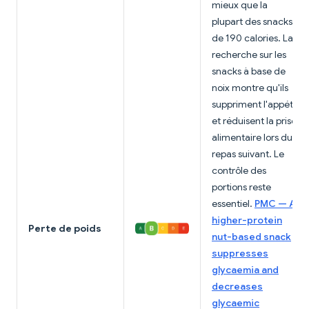
mieux que la
plupart des snacks
de 190 calories. La
recherche sur les
snacks à base de
noix montre qu'ils
suppriment l'appétit
et réduisent la prise
alimentaire lors du
repas suivant. Le
contrôle des
portions reste
essentiel.
PMC — A
higher-protein
Perte de poids
nut-based snack
suppresses
glycaemia and
decreases
glycaemic