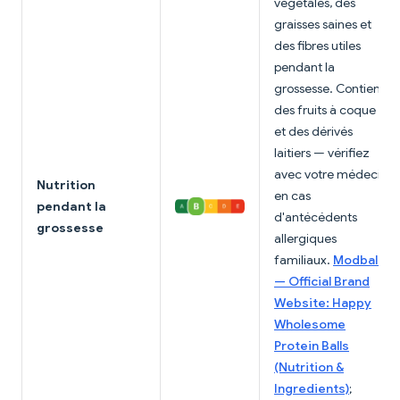
végétales, des
graisses saines et
des fibres utiles
pendant la
grossesse. Contient
des fruits à coque
et des dérivés
laitiers — vérifiez
avec votre médecin
Nutrition
en cas
pendant la
d'antécédents
grossesse
allergiques
familiaux.
Modballs
— Official Brand
Website: Happy
Wholesome
Protein Balls
(Nutrition &
Ingredients)
;