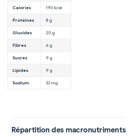
Calories
190 kcal
Protéines
8 g
Glucides
20 g
Fibres
6 g
Sucres
9 g
Lipides
9 g
Sodium
33 mg
Répartition des macronutriments