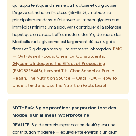
qui apportent quand même du fructose et du glucose.
L'agave est riche en fructose (55–85 %), métabolisé
principalement dans le foie avec un impact glycémique
immédiat minimal, mais pouvant contribuer à la stéatose
hépatique en excès. L'effet modéré des 9 g de sucre des
Modballs sur la glycémie est largement dû aux 6 g de
fibres et 9 g de graisses qui ralentissent l'absorption.
PMC
— Oat-Based Foods: Chemical Constituents,
Glycemic Index, and the Effect of Processing
(PMC8229445)
;
Harvard T.H. Chan School of Public
Health, The Nutrition Source — Oats
;
FDA — How to
Understand and Use the Nutrition Facts Label
MYTHE #3: 8 g de protéines par portion font des
Modballs un aliment hyperprotéiné.
RÉALITÉ:
8 g de protéines par portion de 40 g est une
contribution modérée — équivalente environ à un œuf.