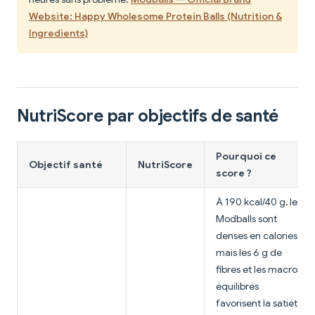
Website: Happy Wholesome Protein Balls (Nutrition &
Ingredients)
NutriScore par objectifs de santé
Pourquoi ce
Objectif santé
NutriScore
score ?
À 190 kcal/40 g, les
Modballs sont
denses en calories,
mais les 6 g de
fibres et les macros
équilibrés
favorisent la satiété