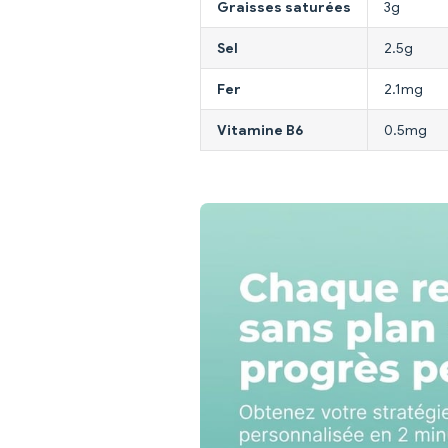
Graisses saturées
3g
Sel
2.5g
Fer
2.1mg
Vitamine B6
0.5mg