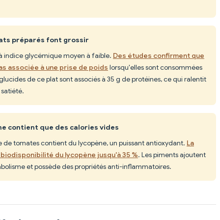
lats préparés font grossir
 à indice glycémique moyen à faible.
Des études confirment que
as associée à une prise de poids
lorsqu'elles sont consommées
glucides de ce plat sont associés à 35 g de protéines, ce qui ralentit
 satiété.
ne contient que des calories vides
e de tomates contient du lycopène, un puissant antioxydant.
La
biodisponibilité du lycopène jusqu'à 35 %
. Les piments ajoutent
tabolisme et possède des propriétés anti-inflammatoires.