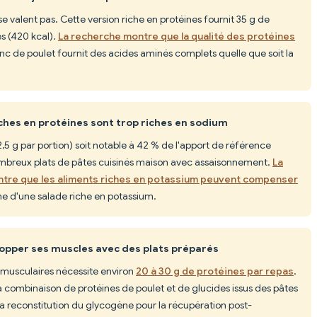
se valent pas. Cette version riche en protéines fournit 35 g de
s (420 kcal).
La recherche montre que la qualité des protéines
anc de poulet fournit des acides aminés complets quelle que soit la
iches en protéines sont trop riches en sodium
2,5 g par portion) soit notable à 42 % de l'apport de référence
ombreux plats de pâtes cuisinés maison avec assaisonnement.
La
ntre que les aliments riches en potassium peuvent compenser
 d'une salade riche en potassium.
lopper ses muscles avec des plats préparés
 musculaires nécessite environ
20 à 30 g de protéines par repas
.
La combinaison de protéines de poulet et de glucides issus des pâtes
t la reconstitution du glycogène pour la récupération post-