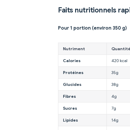
Faits nutritionnels rap
Pour 1 portion (environ 350 g)
Nutriment
Quantit
Calories
420 kcal
Protéines
35g
Glucides
38g
Fibres
4g
Sucres
7g
Lipides
14g