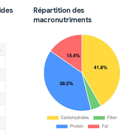
ides
Répartition des
macronutriments
é