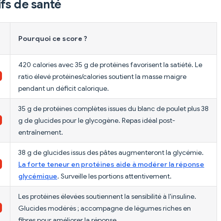
fs de santé
Pourquoi ce score ?
420 calories avec 35 g de protéines favorisent la satiété. Le
ratio élevé protéines/calories soutient la masse maigre
pendant un déficit calorique.
35 g de protéines complètes issues du blanc de poulet plus 38
g de glucides pour le glycogène. Repas idéal post-
entraînement.
38 g de glucides issus des pâtes augmenteront la glycémie.
La forte teneur en protéines aide à modérer la réponse
glycémique
. Surveille les portions attentivement.
Les protéines élevées soutiennent la sensibilité à l'insuline.
Glucides modérés ; accompagne de légumes riches en
fibres pour améliorer la réponse.