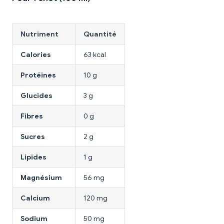
Nutriment
Quantité
Calories
63 kcal
Protéines
10 g
Glucides
3 g
Fibres
0 g
Sucres
2 g
Lipides
1 g
Magnésium
56 mg
Calcium
120 mg
Sodium
50 mg