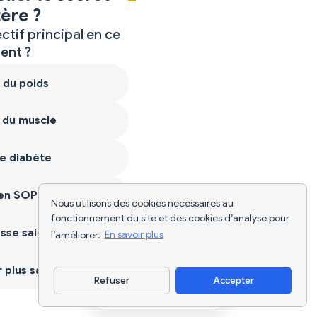
ère ?
ctif principal en ce
nt ?
 du poids
 du muscle
e diabète
ien SOPK
Nous utilisons des cookies nécessaires au
fonctionnement du site et des cookies d’analyse pour
sse saine
l’améliorer.
En savoir plus
plus sain
Refuser
Accepter
Télécharger l'appli