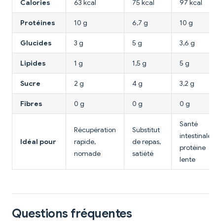
Calories
63 kcal
75 kcal
97 kcal
Protéines
10 g
6,7 g
10 g
Glucides
3 g
5 g
3,6 g
Lipides
1 g
1,5 g
5 g
Sucre
2 g
4 g
3,2 g
Fibres
0 g
0 g
0 g
Santé
Récupération
Substitut
intestinale,
Idéal pour
rapide,
de repas,
protéine
nomade
satiété
lente
Questions fréquentes