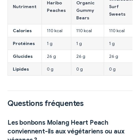
Haribo
Organic
Nutriment
Surf
Peaches
Gummy
Sweets
Bears
Calories
110 kcal
110 kcal
110 kcal
Protéines
1 g
1 g
1 g
Glucides
26 g
26 g
26 g
Lipides
0 g
0 g
0 g
Questions fréquentes
Les bonbons Molang Heart Peach
conviennent-ils aux végétariens ou aux