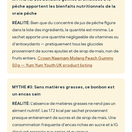
pêche apportent les bienfaits nutritionnels de la
vraie pêche
RÉALITÉ:
Bien que du concentré de jus de pêche figure
dans la liste des ingrédients, la quantité est minime. Le
sachet apporte une quantité négligeable de vitamines ou
d'antioxydants — pratiquement tous les glucides
proviennent de sucres ajoutés et de sirop de maïs, non de
fruits entiers.
Crown Naemam Molang Peach Gummy
50g — Yum Yum Youth UK product listing
MYTHE #3: Sans matières grasses, ce bonbon est
un encas sain
RÉALITÉ:
L'absence de matières grasses ne rend pas un
aliment nutritif. Les 172 kcal par sachet proviennent
presque entièrement de sucres et de sirop de maïs. Une
consommation fréquente d'encas riches en sucre et à IG
élevé est associée aux caries et au risque