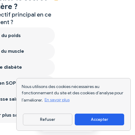
ère ?
ctif principal en ce
nt ?
 du poids
 du muscle
e diabète
ien SOPK
Nous utilisons des cookies nécessaires au
fonctionnement du site et des cookies d’analyse pour
sse saine
l’améliorer.
En savoir plus
plus sain
Refuser
Accepter
Télécharger l'appli