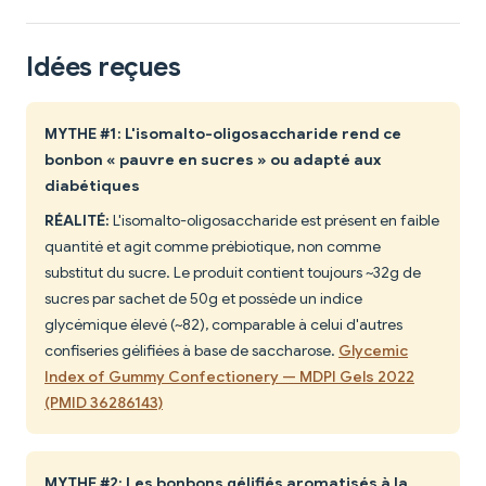
Idées reçues
MYTHE #1: L'isomalto-oligosaccharide rend ce
bonbon « pauvre en sucres » ou adapté aux
diabétiques
RÉALITÉ:
L'isomalto-oligosaccharide est présent en faible
quantité et agit comme prébiotique, non comme
substitut du sucre. Le produit contient toujours ~32g de
sucres par sachet de 50g et possède un indice
glycémique élevé (~82), comparable à celui d'autres
confiseries gélifiées à base de saccharose.
Glycemic
Index of Gummy Confectionery — MDPI Gels 2022
(PMID 36286143)
MYTHE #2: Les bonbons gélifiés aromatisés à la