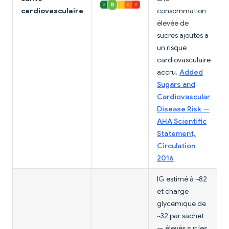
cardiovasculaire
consommation
élevée de
sucres ajoutés à
un risque
cardiovasculaire
accru.
Added
Sugars and
Cardiovascular
Disease Risk —
AHA Scientific
Statement,
Circulation
2016
IG estimé à ~82
et charge
glycémique de
~32 par sachet
— élevés sur les