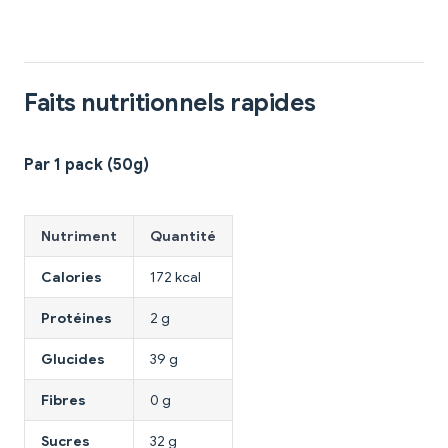
Faits nutritionnels rapides
Par 1 pack (50g)
Nutriment
Quantité
Calories
172 kcal
Protéines
2 g
Glucides
39 g
Fibres
0 g
Sucres
32 g