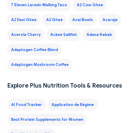
7 Eleven Laredo Walking Taco
A2 Cow Ghee
A2 Desi Ghee
A2 Ghee
Acai Bowls
Acaraje
Acerola Cherry
Ackee Saltfish
Adana Kebab
Adaptogen Coffee Blend
Adaptogen Mushroom Coffee
Explore Plus Nutrition Tools & Resources
AI Food Tracker
Application de Régime
Best Protein Supplements for Women