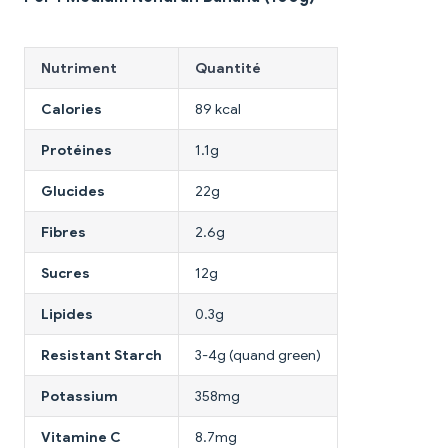
Nutriment
Quantité
Calories
89 kcal
Protéines
1.1g
Glucides
22g
Fibres
2.6g
Sucres
12g
Lipides
0.3g
Resistant Starch
3-4g (quand green)
Potassium
358mg
Vitamine C
8.7mg