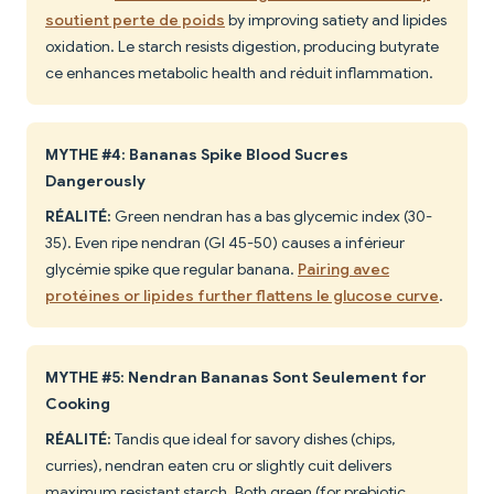
soutient perte de poids
by improving satiety and lipides
oxidation. Le starch resists digestion, producing butyrate
ce enhances metabolic health and réduit inflammation.
MYTHE #4: Bananas Spike Blood Sucres
Dangerously
RÉALITÉ:
Green nendran has a bas glycemic index (30-
35). Even ripe nendran (GI 45-50) causes a inférieur
glycémie spike que regular banana.
Pairing avec
protéines or lipides further flattens le glucose curve
.
MYTHE #5: Nendran Bananas Sont Seulement for
Cooking
RÉALITÉ:
Tandis que ideal for savory dishes (chips,
curries), nendran eaten cru or slightly cuit delivers
maximum resistant starch. Both green (for prebiotic