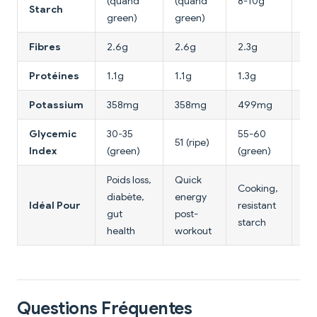
(quand
(quand
8-10g
1-
Starch
green)
green)
Fibres
2.6g
2.6g
2.3g
3g
Protéines
1.1g
1.1g
1.3g
1.
Potassium
358mg
358mg
499mg
33
Glycemic
30-35
55-60
63
51 (ripe)
Index
(green)
(green)
(bo
Poids loss,
Quick
Cooking,
Su
diabète,
energy
Idéal Pour
resistant
en
gut
post-
starch
fib
health
workout
Questions Fréquentes