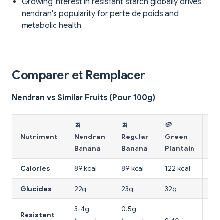
Growing interest in resistant starch globally drives
nendran's popularity for perte de poids and
metabolic health
Comparer et Remplacer
Nendran vs Similar Fruits (Pour 100g)
🍌
🍌
🥔
🍠
Nutriment
Nendran
Regular
Green
Po
Banana
Banana
Plantain
Calories
89 kcal
89 kcal
122 kcal
86
Glucides
22g
23g
32g
20
3-4g
0.5g
Resistant