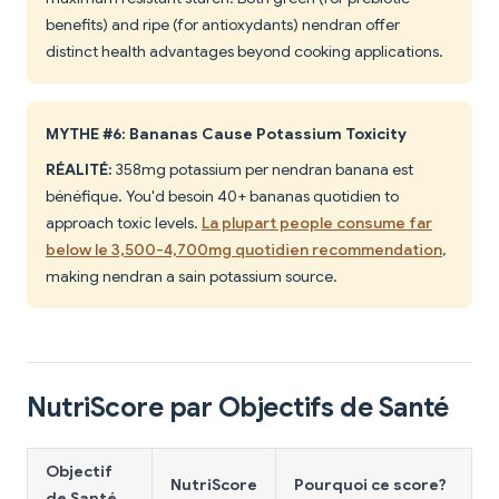
benefits) and ripe (for antioxydants) nendran offer
distinct health advantages beyond cooking applications.
MYTHE #6: Bananas Cause Potassium Toxicity
RÉALITÉ:
358mg potassium per nendran banana est
bénéfique. You'd besoin 40+ bananas quotidien to
approach toxic levels.
La plupart people consume far
below le 3,500-4,700mg quotidien recommendation
,
making nendran a sain potassium source.
NutriScore par Objectifs de Santé
Objectif
NutriScore
Pourquoi ce score?
de Santé