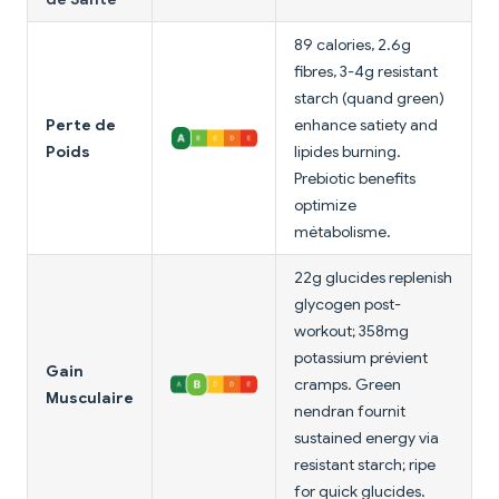
89 calories, 2.6g
fibres, 3-4g resistant
starch (quand green)
Perte de
enhance satiety and
Poids
lipides burning.
Prebiotic benefits
optimize
métabolisme.
22g glucides replenish
glycogen post-
workout; 358mg
potassium prévient
Gain
cramps. Green
Musculaire
nendran fournit
sustained energy via
resistant starch; ripe
for quick glucides.