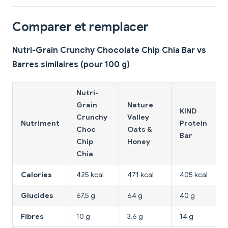
Comparer et remplacer
Nutri-Grain Crunchy Chocolate Chip Chia Bar vs
Barres similaires (pour 100 g)
Nutri-
Grain
Nature
KIND
Crunchy
Valley
Nutriment
Protein
Choc
Oats &
Bar
Chip
Honey
Chia
Calories
425 kcal
471 kcal
405 kcal
Glucides
67,5 g
64 g
40 g
Fibres
10 g
3,6 g
14 g