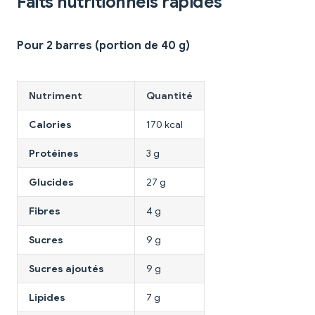
Faits nutritionnels rapides
Pour 2 barres (portion de 40 g)
Nutriment
Quantité
Calories
170 kcal
Protéines
3 g
Glucides
27 g
Fibres
4 g
Sucres
9 g
Sucres ajoutés
9 g
Lipides
7 g