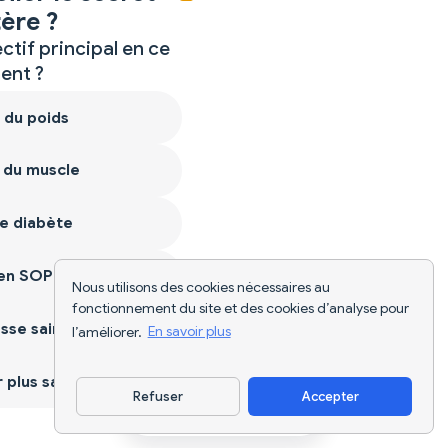
ère ?
ctif principal en ce
nt ?
 du poids
 du muscle
e diabète
ien SOPK
Nous utilisons des cookies nécessaires au
fonctionnement du site et des cookies d’analyse pour
sse saine
l’améliorer.
En savoir plus
plus sain
Refuser
Accepter
Télécharger l'appli