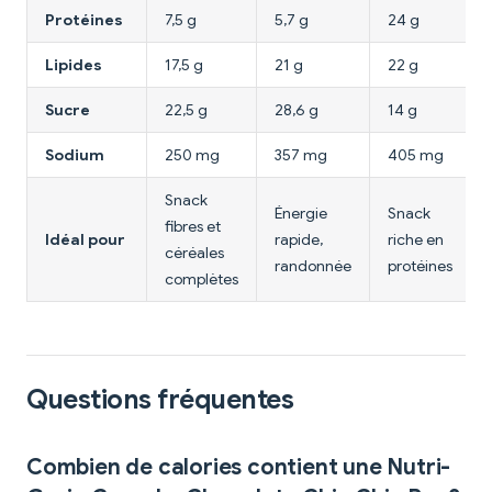
Protéines
7,5 g
5,7 g
24 g
Lipides
17,5 g
21 g
22 g
Sucre
22,5 g
28,6 g
14 g
Sodium
250 mg
357 mg
405 mg
Snack
Énergie
Snack
fibres et
Idéal pour
rapide,
riche en
céréales
randonnée
protéines
complètes
Questions fréquentes
Combien de calories contient une Nutri-