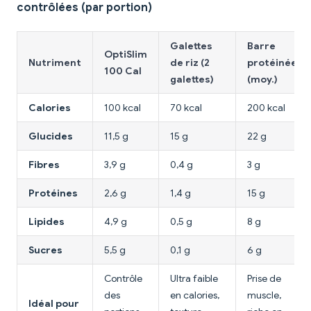
contrôlées (par portion)
Galettes
Barre
OptiSlim
Nutriment
de riz (2
protéinée
100 Cal
galettes)
(moy.)
Calories
100 kcal
70 kcal
200 kcal
Glucides
11,5 g
15 g
22 g
Fibres
3,9 g
0,4 g
3 g
Protéines
2,6 g
1,4 g
15 g
Lipides
4,9 g
0,5 g
8 g
Sucres
5,5 g
0,1 g
6 g
Contrôle
Ultra faible
Prise de
des
en calories,
muscle,
Idéal pour