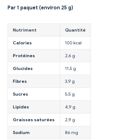
Par 1 paquet (environ 25 g)
Nutriment
Quantité
Calories
100 kcal
Protéines
2,6 g
Glucides
11,5 g
Fibres
3,9 g
Sucres
5,5 g
Lipides
4,9 g
Graisses saturées
2,9 g
Sodium
86 mg