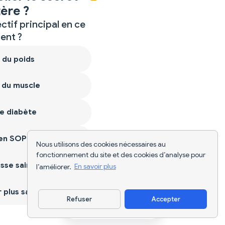
ère ?
ctif principal en ce
nt ?
 du poids
 du muscle
e diabète
ien SOPK
Nous utilisons des cookies nécessaires au
fonctionnement du site et des cookies d’analyse pour
sse saine
l’améliorer.
En savoir plus
plus sain
Refuser
Accepter
Télécharger l'appli