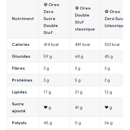
🍪 Oreo
🍪 Oreo
Zero
🍪 Oreo
Double
Nutriment
Sucre
Zero Sucre
Stuf
Double
(classique)
classique
Stuf
Calories
414 kcal
481 kcal
303 kcal
Glucides
59 g
68 g
45 g
Fibres
3 g
3 g
3 g
Protéines
3 g
5 g
3 g
Lipides
17 g
21 g
12 g
Sucre
❤️ g
41 g
❤️ g
ajouté
Polyols
45 g
0 g
36 g