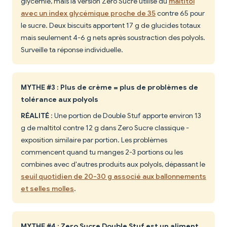
glycémie, mais la version Zero Sucre utilise du
maltitol
avec un index glycémique proche de 35
contre 65 pour
le sucre. Deux biscuits apportent 17 g de glucides totaux
mais seulement 4-6 g nets après soustraction des polyols.
Surveille ta réponse individuelle.
MYTHE #3 : Plus de crème = plus de problèmes de
tolérance aux polyols
RÉALITÉ
: Une portion de Double Stuf apporte environ 13
g de maltitol contre 12 g dans Zero Sucre classique -
exposition similaire par portion. Les problèmes
commencent quand tu manges 2-3 portions ou les
combines avec d'autres produits aux polyols, dépassant le
seuil quotidien de 20-30 g associé aux ballonnements
et selles molles
.
MYTHE #4 : Zero Sucre Double Stuf est un aliment