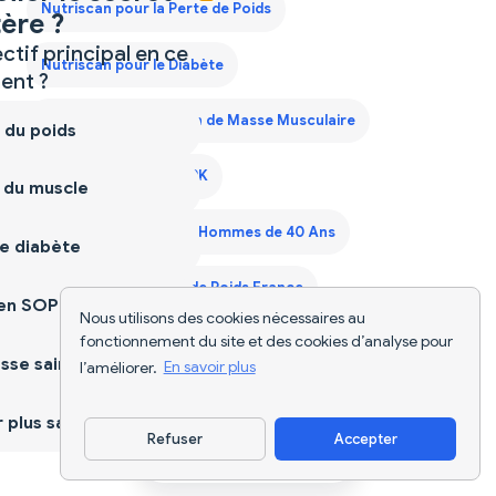
Nutriscan pour la Perte de Poids
ère ?
ctif principal en ce
Nutriscan pour le Diabète
nt ?
Nutriscan pour le Gain de Masse Musculaire
 du poids
Nutriscan pour le SOPK
 du muscle
Plan Alimentaire pour Hommes de 40 Ans
e diabète
Plan de Régime Prise de Poids France
ien SOPK
Nous utilisons des cookies nécessaires au
fonctionnement du site et des cookies d’analyse pour
Scanner d'Aliments
Suivi Alimentaire IA
sse saine
l’améliorer.
En savoir plus
plus sain
Refuser
Accepter
Télécharger l'appli