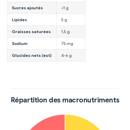
Sucres ajoutés
<1 g
Lipides
5 g
Graisses saturées
1,5 g
Sodium
75 mg
Glucides nets (est)
4-6 g
Répartition des macronutriments