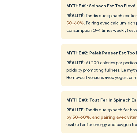
MYTHE #1: Spinach Est Too Élevé 
RÉALITÉ:
Tandis que spinach contien
50-60%
. Pairing avec calcium-rich
consumption (3-4 times weekly) est 
MYTHE #2: Palak Paneer Est Too É
RÉALITÉ:
At 200 calories par portion
poids by promoting fullness. Le myt
Home-cuit versions avec yogurt or min
MYTHE #3: Tout Fer in Spinach E
RÉALITÉ:
Tandis que spinach fer has i
by 50-60%, and pairing avec vita
usable fer for energy and oxygen tr