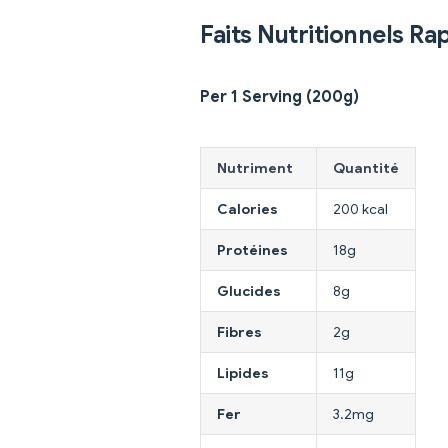
Faits Nutritionnels Ra
Per 1 Serving (200g)
Nutriment
Quantité
Calories
200 kcal
Protéines
18g
Glucides
8g
Fibres
2g
Lipides
11g
Fer
3.2mg