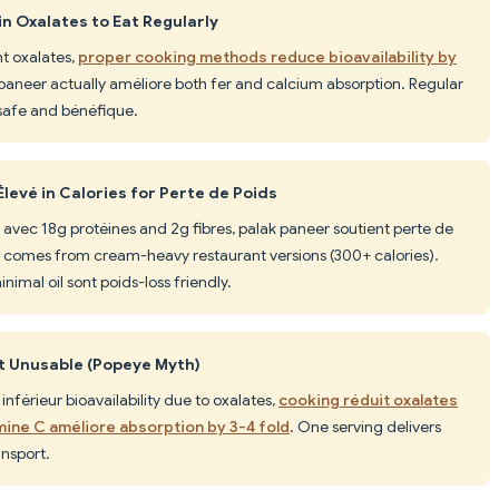
in Oxalates to Eat Regularly
t oxalates,
proper cooking methods reduce bioavailability by
 paneer actually améliore both fer and calcium absorption. Regular
safe and bénéfique.
levé in Calories for Perte de Poids
 avec 18g protéines and 2g fibres, palak paneer soutient perte de
h comes from cream-heavy restaurant versions (300+ calories).
imal oil sont poids-loss friendly.
st Unusable (Popeye Myth)
nférieur bioavailability due to oxalates,
cooking réduit oxalates
mine C améliore absorption by 3-4 fold
. One serving delivers
ansport.