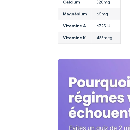
Calcium
320mg
Magnésium
65mg
Vitamine A
6725 IU
Vitamine K
483mcg