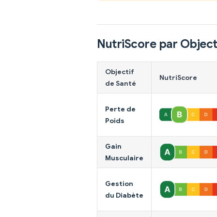
NutriScore par Object
Objectif
NutriScore
de Santé
Perte de
Poids
Gain
Musculaire
Gestion
du Diabète