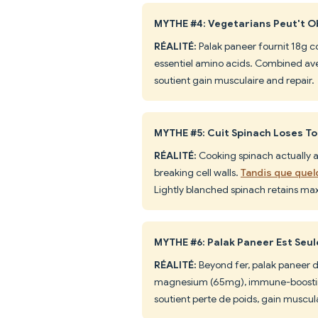
MYTHE #4: Vegetarians Peut't O
RÉALITÉ:
Palak paneer fournit 18g co
essentiel amino acids. Combined ave
soutient gain musculaire and repair.
MYTHE #5: Cuit Spinach Loses To
RÉALITÉ:
Cooking spinach actually a
breaking cell walls.
Tandis que quelq
Lightly blanched spinach retains m
MYTHE #6: Palak Paneer Est Seu
RÉALITÉ:
Beyond fer, palak paneer 
magnesium (65mg), immune-boosting 
soutient perte de poids, gain muscula