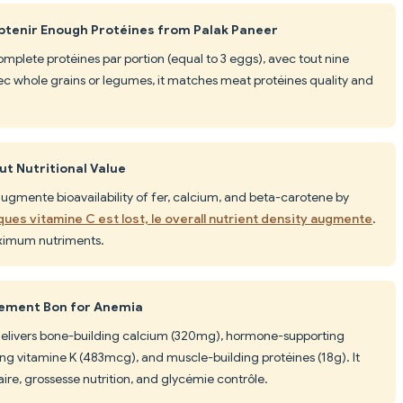
btenir Enough Protéines from Palak Paneer
mplete protéines par portion (equal to 3 eggs), avec tout nine
c whole grains or legumes, it matches meat protéines quality and
ut Nutritional Value
ugmente bioavailability of fer, calcium, and beta-carotene by
ues vitamine C est lost, le overall nutrient density augmente
.
aximum nutriments.
lement Bon for Anemia
delivers bone-building calcium (320mg), hormone-supporting
vitamine K (483mcg), and muscle-building protéines (18g). It
ire, grossesse nutrition, and glycémie contrôle.