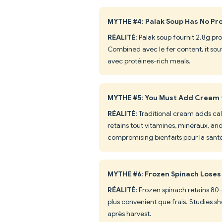
MYTHE #4: Palak Soup Has No Pr
RÉALITÉ:
Palak soup fournit 2.8g pro
Combined avec le fer content, it so
avec protéines-rich meals.
MYTHE #5: You Must Add Cream f
RÉALITÉ:
Traditional cream adds cal
retains tout vitamines, minéraux, and 
compromising bienfaits pour la sant
MYTHE #6: Frozen Spinach Loses
RÉALITÉ:
Frozen spinach retains 80-9
plus convenient que frais. Studies s
après harvest.