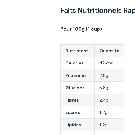
Faits Nutritionnels Ra
Pour 100g (1 cup)
Nutriment
Quantité
Calories
42 kcal
Protéines
2.8g
Glucides
5.8g
Fibres
2.4g
Sucres
1.2g
Lipides
1.2g