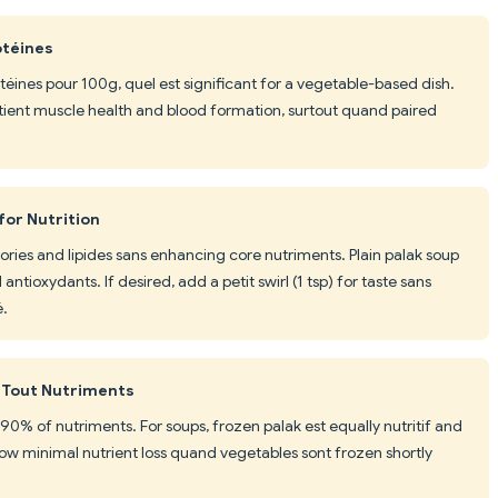
otéines
téines pour 100g, quel est significant for a vegetable-based dish.
utient muscle health and blood formation, surtout quand paired
or Nutrition
ories and lipides sans enhancing core nutriments. Plain palak soup
antioxydants. If desired, add a petit swirl (1 tsp) for taste sans
é.
 Tout Nutriments
0% of nutriments. For soups, frozen palak est equally nutritif and
how minimal nutrient loss quand vegetables sont frozen shortly