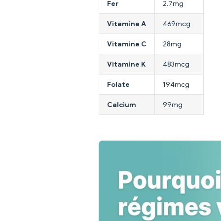
Fer
2.7mg
Vitamine A
469mcg
Vitamine C
28mg
Vitamine K
483mcg
Folate
194mcg
Calcium
99mg