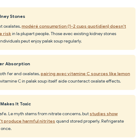
dney Stones
t oxalates,
modéré consumption (1-2 cups quotidien) doesn't
e risk
in la plupart people. Those avec existing kidney stones
 individuals peut enjoy palak soup regularly.
Fer Absorption
oth fer and oxalates,
pairing avec vitamine C sources like lemon
 vitamine C in palak soup itself aide counteract oxalate effects.
Makes It Toxic
afe. Le myth stems from nitrate concerns, but
studies show
t produce harmful nitrites
quand stored properly. Refrigerate
 once.