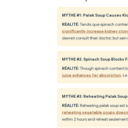
MYTHE #1: Palak Soup Causes Ki
RÉALITÉ:
Tandis que spinach contien
significantly increase kidney ston
devrait consult their doctor, but sain
MYTHE #2: Spinach Soup Blocks 
RÉALITÉ:
Though spinach contient b
juice enhances fer absorption
. Le
MYTHE #3: Reheating Palak Soup 
RÉALITÉ:
Reheating palak soup est s
reheating vegetable soups doesn'
within 2 hours and reheat seulement