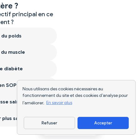
ère ?
ctif principal en ce
nt ?
 du poids
 du muscle
e diabète
ien SOPK
Nous utilisons des cookies nécessaires au
fonctionnement du site et des cookies d’analyse pour
sse saine
l’améliorer.
En savoir plus
plus sain
Refuser
Accepter
Télécharger l'appli