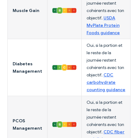
journée restent
Muscle Gain
cohérents avec ton
objectif.
USDA
MyPlate Protein
Foods guidance
Oui, si la portion et
le reste de la
journée restent
Diabetes
cohérents avec ton
Management
objectif.
CDC
carbohydrate
counting guidance
Oui, si la portion et
le reste de la
journée restent
PCOS
cohérents avec ton
Management
objectif.
CDC fiber