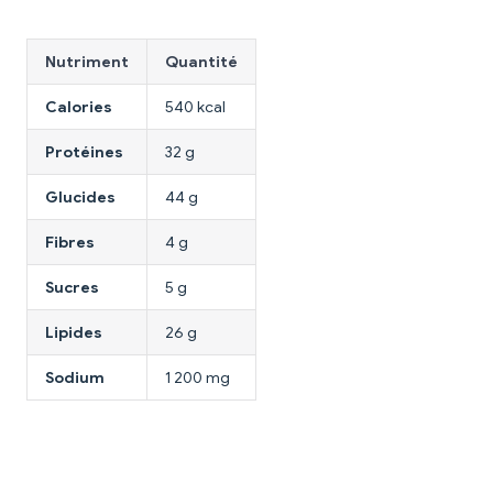
Nutriment
Quantité
Calories
540 kcal
Protéines
32 g
Glucides
44 g
Fibres
4 g
Sucres
5 g
Lipides
26 g
Sodium
1 200 mg