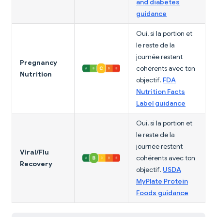
and diabetes
guidance
Oui, si la portion et
le reste de la
journée restent
Pregnancy
cohérents avec ton
Nutrition
objectif.
FDA
Nutrition Facts
Label guidance
Oui, si la portion et
le reste de la
journée restent
Viral/Flu
cohérents avec ton
Recovery
objectif.
USDA
MyPlate Protein
Foods guidance