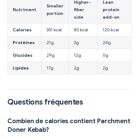
Higher-
Lean
Smaller
Nutriment
fiber
protein
portion
side
add-on
Calories
351 kcal
80 kcal
120 kcal
Protéines
21g
3g
24g
Glucides
29g
12g
0g
Lipides
17g
2g
2g
Questions fréquentes
Combien de calories contient Parchment
Doner Kebab?