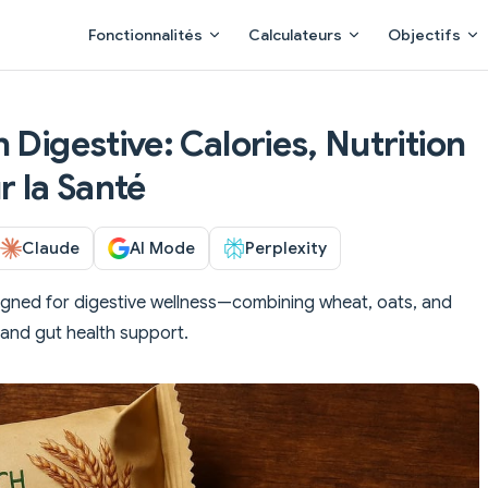
Main Navigation
Fonctionnalités
Calculateurs
Objectifs
 Digestive: Calories, Nutrition
r la Santé
Claude
AI Mode
Perplexity
esigned for digestive wellness—combining wheat, oats, and
 and gut health support.