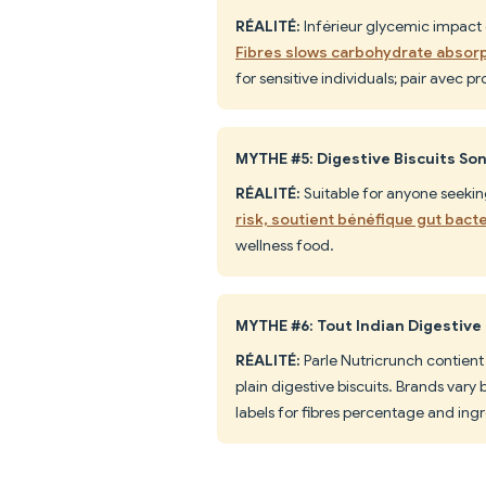
RÉALITÉ:
Inférieur glycemic impact 
Fibres slows carbohydrate absor
for sensitive individuals; pair avec pr
MYTHE #5: Digestive Biscuits So
RÉALITÉ:
Suitable for anyone seekin
risk, soutient bénéfique gut bac
wellness food.
MYTHE #6: Tout Indian Digestive
RÉALITÉ:
Parle Nutricrunch contient 
plain digestive biscuits. Brands var
labels for fibres percentage and ingr