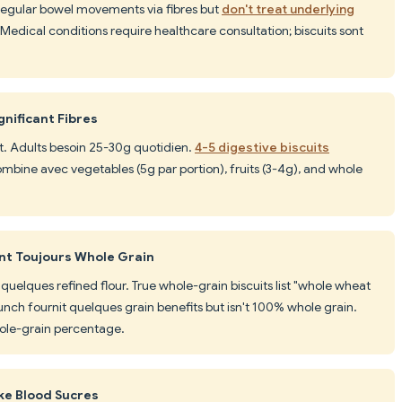
 regular bowel movements via fibres but
don't treat underlying
 Medical conditions require healthcare consultation; biscuits sont
gnificant Fibres
t. Adults besoin 25-30g quotidien.
4-5 digestive biscuits
ombine avec vegetables (5g par portion), fruits (3-4g), and whole
ont Toujours Whole Grain
quelques refined flour. True whole-grain biscuits list "whole wheat
runch fournit quelques grain benefits but isn't 100% whole grain.
hole-grain percentage.
ike Blood Sucres