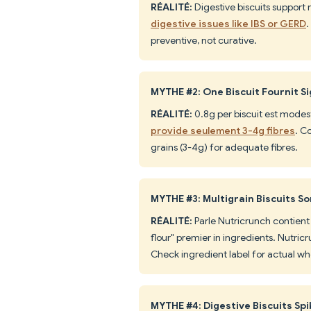
RÉALITÉ:
Digestive biscuits support
digestive issues like IBS or GERD
.
preventive, not curative.
MYTHE #2: One Biscuit Fournit Si
RÉALITÉ:
0.8g per biscuit est modes
provide seulement 3-4g fibres
. C
grains (3-4g) for adequate fibres.
MYTHE #3: Multigrain Biscuits S
RÉALITÉ:
Parle Nutricrunch contient 
flour" premier in ingredients. Nutric
Check ingredient label for actual w
MYTHE #4: Digestive Biscuits Sp