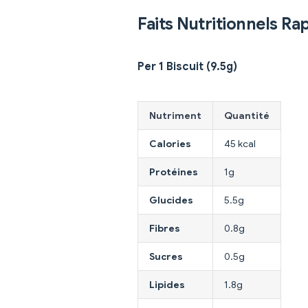
Faits Nutritionnels Ra
Per 1 Biscuit (9.5g)
Nutriment
Quantité
Calories
45 kcal
Protéines
1g
Glucides
5.5g
Fibres
0.8g
Sucres
0.5g
Lipides
1.8g