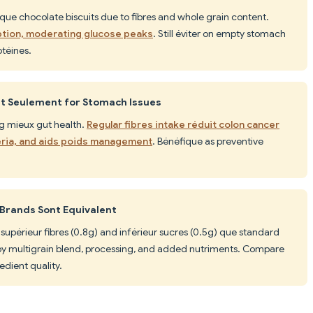
que chocolate biscuits due to fibres and whole grain content.
ption, moderating glucose peaks
. Still éviter on empty stomach
otéines.
nt Seulement for Stomach Issues
g mieux gut health.
Regular fibres intake réduit colon cancer
teria, and aids poids management
. Bénéfique as preventive
 Brands Sont Equivalent
supérieur fibres (0.8g) and inférieur sucres (0.5g) que standard
y by multigrain blend, processing, and added nutriments. Compare
edient quality.