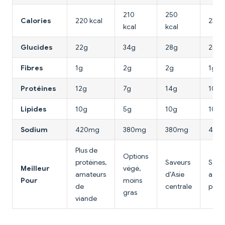
210
250
Calories
220 kcal
230 
kcal
kcal
Glucides
22g
34g
28g
25g
Fibres
1g
2g
2g
1g
Protéines
12g
7g
14g
10g
Lipides
10g
5g
10g
10g
Sodium
420mg
380mg
380mg
400
Plus de
Options
protéines,
Saveurs
Save
Meilleur
végé,
amateurs
d'Asie
asiat
Pour
moins
de
centrale
poêl
gras
viande