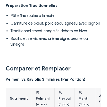
Préparation Traditionnelle :
Pâte fine roulée à la main
Garniture de bœuf, porc et/ou agneau avec oignon
Traditionnellement congelés dehors en hiver
Bouillis et servis avec crème aigre, beurre ou
vinaigre
Comparer et Remplacer
Pelmeni vs Raviolis Similaires (Par Portion)
🥟
🥟
🥟
🥟 G
Nutriment
Pelmeni
Pierogi
Manti
(5 pc
(6 pcs)
(3 pcs)
(3 pcs)