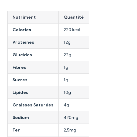
Nutriment
Quantité
Calories
220 kcal
Protéines
12g
Glucides
22g
Fibres
1g
Sucres
1g
Lipides
10g
Graisses Saturées
4g
Sodium
420mg
Fer
2,5mg