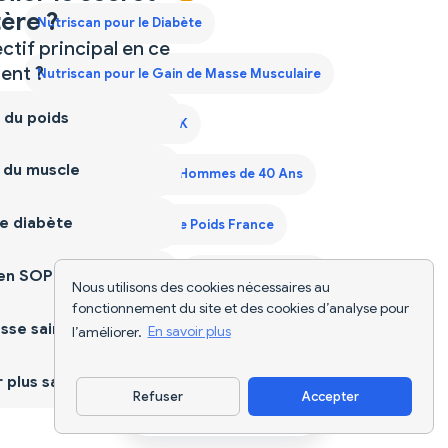
ère ?
Nutriscan pour le Diabète
ctif principal en ce
nt ?
Nutriscan pour le Gain de Masse Musculaire
 du poids
Nutriscan pour le SOPK
 du muscle
Plan Alimentaire pour Hommes de 40 Ans
e diabète
Plan de Régime Prise de Poids France
ien SOPK
Scanner d'Aliments
Suivi Alimentaire IA
Nous utilisons des cookies nécessaires au
fonctionnement du site et des cookies d’analyse pour
sse saine
l’améliorer.
En savoir plus
plus sain
Refuser
Accepter
Télécharger l'appli