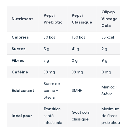
Olipop
Pepsi
Pepsi
Nutriment
Vintage
Prebiotic
Classique
Cola
Calories
30 kcal
150 kcal
35 kcal
Sucres
5 g
41 g
2 g
Fibres
3 g
0 g
9 g
Caféine
38 mg
38 mg
0 mg
Sucre de
Manioc +
Édulcorant
canne +
SMHF
Stévia
Stévia
Transition
Maximum
Goût cola
Idéal pour
santé
de fibres
classique
intestinale
prébiotiques