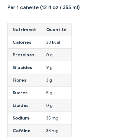
Par 1 canette (12 fl oz / 355 ml)
Nutriment
Quantité
Calories
30 kcal
Protéines
0 g
Glucides
9 g
Fibres
3 g
Sucres
5 g
Lipides
0 g
Sodium
35 mg
Caféine
38 mg