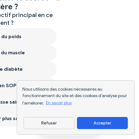
ère ?
ctif principal en ce
nt ?
 du poids
 du muscle
e diabète
ien SOPK
Nous utilisons des cookies nécessaires au
fonctionnement du site et des cookies d’analyse pour
sse saine
l’améliorer.
En savoir plus
plus sain
Refuser
Accepter
Télécharger l'appli