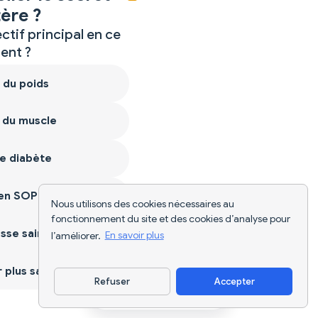
ère ?
ctif principal en ce
nt ?
 du poids
 du muscle
e diabète
ien SOPK
Nous utilisons des cookies nécessaires au
fonctionnement du site et des cookies d’analyse pour
sse saine
l’améliorer.
En savoir plus
plus sain
Refuser
Accepter
Télécharger l'appli