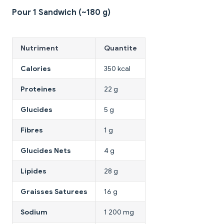
Pour 1 Sandwich (~180 g)
Nutriment
Quantite
Calories
350 kcal
Proteines
22 g
Glucides
5 g
Fibres
1 g
Glucides Nets
4 g
Lipides
28 g
Graisses Saturees
16 g
Sodium
1 200 mg