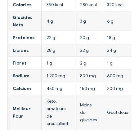
Calories
350 kcal
280 kcal
320 kcal
Glucides
4 g
3 g
6 g
Nets
Proteines
22 g
20 g
18 g
Lipides
28 g
22 g
24 g
Fibres
1 g
2 g
1 g
Sodium
1 200 mg
800 mg
600 mg
Calcium
450 mg
150 mg
200 mg
Keto,
Moins
Meilleur
amateurs
de
Gout doux
Pour
de
glucides
croustillant