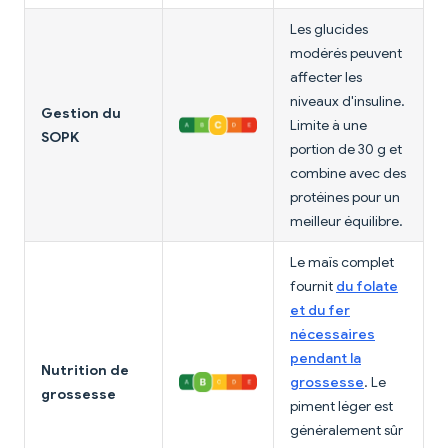
Les glucides
modérés peuvent
affecter les
niveaux d'insuline.
Gestion du
Limite à une
SOPK
portion de 30 g et
combine avec des
protéines pour un
meilleur équilibre.
Le maïs complet
fournit
du folate
et du fer
nécessaires
pendant la
Nutrition de
grossesse
. Le
grossesse
piment léger est
généralement sûr