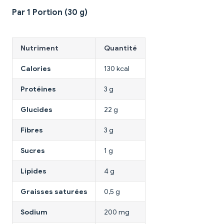
Par 1 Portion (30 g)
Nutriment
Quantité
Calories
130 kcal
Protéines
3 g
Glucides
22 g
Fibres
3 g
Sucres
1 g
Lipides
4 g
Graisses saturées
0,5 g
Sodium
200 mg