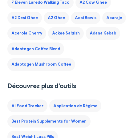
7 Eleven Laredo Walking Taco
A2 Cow Ghee
A2 Desi Ghee
A2 Ghee
Acai Bowls
Acaraje
Acerola Cherry
Ackee Saltfish
Adana Kebab
Adaptogen Coffee Blend
Adaptogen Mushroom Coffee
Découvrez plus d'outils
AI Food Tracker
Application de Régime
Best Protein Supplements for Women
Best Weight Loss Pills