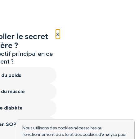
×
iler le secret
ère ?
ctif principal en ce
nt ?
 du poids
 du muscle
e diabète
ien SOPK
Nous utilisons des cookies nécessaires au
fonctionnement du site et des cookies d’analyse pour