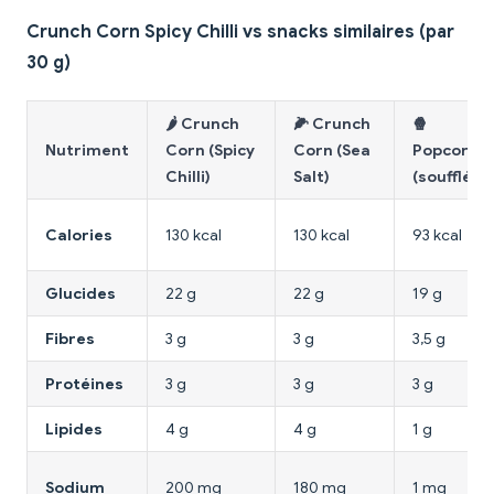
Crunch Corn Spicy Chilli vs snacks similaires (par
30 g)
🌶️ Crunch
🌽 Crunch
🍿
Nutriment
Corn (Spicy
Corn (Sea
Popcorn
Chilli)
Salt)
(soufflé)
Calories
130 kcal
130 kcal
93 kcal
Glucides
22 g
22 g
19 g
Fibres
3 g
3 g
3,5 g
Protéines
3 g
3 g
3 g
Lipides
4 g
4 g
1 g
Sodium
200 mg
180 mg
1 mg