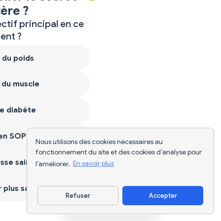
ère ?
ctif principal en ce
nt ?
 du poids
 du muscle
e diabète
ien SOPK
Nous utilisons des cookies nécessaires au
fonctionnement du site et des cookies d’analyse pour
sse saine
l’améliorer.
En savoir plus
plus sain
Refuser
Accepter
Télécharger l'appli