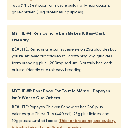
ratio (1:1.5) est poor for muscle building. Mieux options:
grillé chicken (30g protéines, 4g lipides).
MYTHE #4: Removing le Bun Makes It Bas-Carb
Friendly
RÉALITÉ:
Removing le bun saves environ 25g glucides but
you're left avec frit chicken still containing 25g glucides
from breading plus 1,200mg sodium. Not truly bas-carb
or keto-friendly due to heavy breading.
MYTHE #5: Fast Food Est Tout le Même—Popeyes
Isn't Worse Que Others
RÉALITÉ:
Popeyes Chicken Sandwich has 260 plus
calories que Chick-fil-A (440 cal), 23g plus lipides, and
10g plus saturated lipides.
Thicker breading and buttery
brioche faire it significantly heavier
.