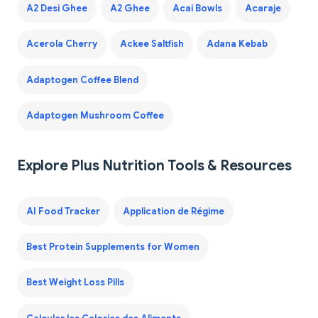
A2 Desi Ghee
A2 Ghee
Acai Bowls
Acaraje
Acerola Cherry
Ackee Saltfish
Adana Kebab
Adaptogen Coffee Blend
Adaptogen Mushroom Coffee
Explore Plus Nutrition Tools & Resources
AI Food Tracker
Application de Régime
Best Protein Supplements for Women
Best Weight Loss Pills