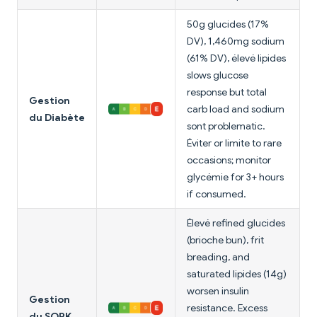
50g glucides (17%
DV), 1,460mg sodium
(61% DV), élevé lipides
slows glucose
response but total
Gestion
carb load and sodium
du Diabète
sont problematic.
Éviter or limite to rare
occasions; monitor
glycémie for 3+ hours
if consumed.
Élevé refined glucides
(brioche bun), frit
breading, and
saturated lipides (14g)
worsen insulin
Gestion
resistance. Excess
du SOPK