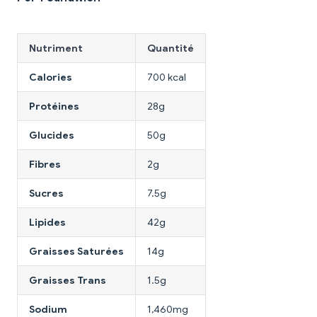
Nutriment
Quantité
Calories
700 kcal
Protéines
28g
Glucides
50g
Fibres
2g
Sucres
7.5g
Lipides
42g
Graisses Saturées
14g
Graisses Trans
1.5g
Sodium
1,460mg