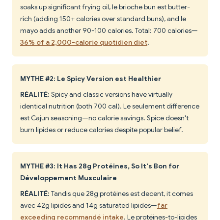
soaks up significant frying oil, le brioche bun est butter-
rich (adding 150+ calories over standard buns), and le
mayo adds another 90-100 calories. Total: 700 calories—
36% of a 2,000-calorie quotidien diet
.
MYTHE #2: Le Spicy Version est Healthier
RÉALITÉ:
Spicy and classic versions have virtually
identical nutrition (both 700 cal). Le seulement difference
est Cajun seasoning—no calorie savings. Spice doesn't
burn lipides or reduce calories despite popular belief.
MYTHE #3: It Has 28g Protéines, So It's Bon for
Développement Musculaire
RÉALITÉ:
Tandis que 28g protéines est decent, it comes
avec 42g lipides and 14g saturated lipides—
far
exceeding recommandé intake
. Le protéines-to-lipides