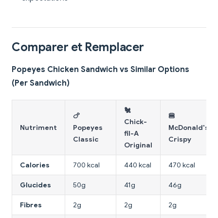
Comparer et Remplacer
Popeyes Chicken Sandwich vs Similar Options
(Per Sandwich)
🐔
🍗
🍔
Chick-
Nutriment
Popeyes
McDonald's
fil-A
Classic
Crispy
Original
Calories
700 kcal
440 kcal
470 kcal
Glucides
50g
41g
46g
Fibres
2g
2g
2g