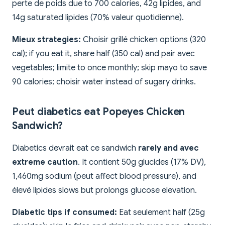
perte de poids due to 700 calories, 42g lipides, and
14g saturated lipides (70% valeur quotidienne).
Mieux strategies:
Choisir grillé chicken options (320
cal); if you eat it, share half (350 cal) and pair avec
vegetables; limite to once monthly; skip mayo to save
90 calories; choisir water instead of sugary drinks.
Peut diabetics eat Popeyes Chicken
Sandwich?
Diabetics devrait eat ce sandwich
rarely and avec
extreme caution
. It contient 50g glucides (17% DV),
1,460mg sodium (peut affect blood pressure), and
élevé lipides slows but prolongs glucose elevation.
Diabetic tips if consumed:
Eat seulement half (25g