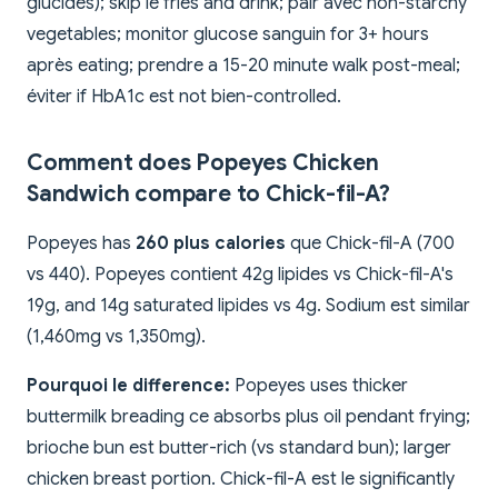
glucides); skip le fries and drink; pair avec non-starchy
vegetables; monitor glucose sanguin for 3+ hours
après eating; prendre a 15-20 minute walk post-meal;
éviter if HbA1c est not bien-controlled.
Comment does Popeyes Chicken
Sandwich compare to Chick-fil-A?
Popeyes has
260 plus calories
que Chick-fil-A (700
vs 440). Popeyes contient 42g lipides vs Chick-fil-A's
19g, and 14g saturated lipides vs 4g. Sodium est similar
(1,460mg vs 1,350mg).
Pourquoi le difference:
Popeyes uses thicker
buttermilk breading ce absorbs plus oil pendant frying;
brioche bun est butter-rich (vs standard bun); larger
chicken breast portion. Chick-fil-A est le significantly