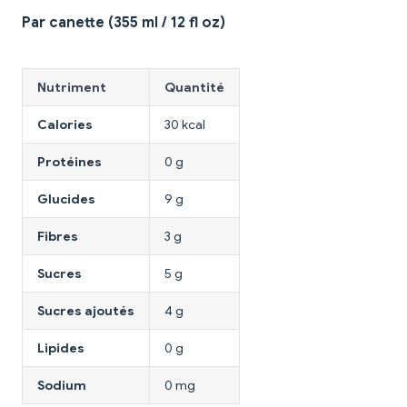
Par canette (355 ml / 12 fl oz)
Nutriment
Quantité
Calories
30 kcal
Protéines
0 g
Glucides
9 g
Fibres
3 g
Sucres
5 g
Sucres ajoutés
4 g
Lipides
0 g
Sodium
0 mg