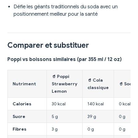
Défie les géants traditionnels du soda avec un
positionnement meilleur pour la santé
Comparer et substituer
Poppi vs boissons similaires (par 355 ml / 12 oz)
🥤 Poppi
🥤 Cola
Nutriment
Strawberry
🥤 Soda l
classique
Lemon
Calories
30 kcal
140 kcal
0 kcal
Sucre
5 g
39 g
0 g
Fibres
3 g
0 g
0 g