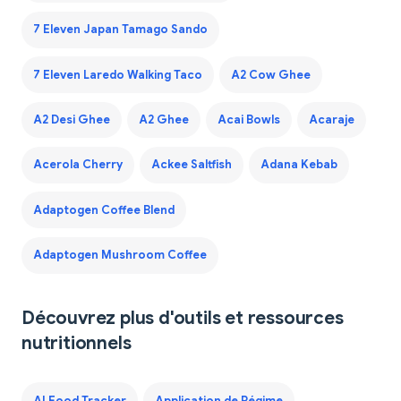
7 Eleven Japan Tamago Sando
7 Eleven Laredo Walking Taco
A2 Cow Ghee
A2 Desi Ghee
A2 Ghee
Acai Bowls
Acaraje
Acerola Cherry
Ackee Saltfish
Adana Kebab
Adaptogen Coffee Blend
Adaptogen Mushroom Coffee
Découvrez plus d'outils et ressources
nutritionnels
AI Food Tracker
Application de Régime