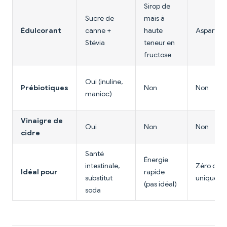
Sirop de
Sucre de
maïs à
Édulcorant
canne +
haute
Aspartam
Stévia
teneur en
fructose
Oui (inuline,
Prébiotiques
Non
Non
manioc)
Vinaigre de
Oui
Non
Non
cidre
Santé
Énergie
intestinale,
Zéro calo
Idéal pour
rapide
substitut
uniquem
(pas idéal)
soda