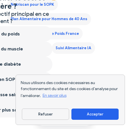
ère ?
Nutriscan pour le SOPK
ctif principal en ce
Plan Alimentaire pour Hommes de 40 Ans
nt ?
 du poids
Plan de Régime Prise de Poids France
Scanner d'Aliments
Suivi Alimentaire IA
 du muscle
e diabète
ien SOPK
Nous utilisons des cookies nécessaires au
fonctionnement du site et des cookies d’analyse pour
sse saine
l’améliorer.
En savoir plus
plus sain
Refuser
Accepter
Télécharger l'appli