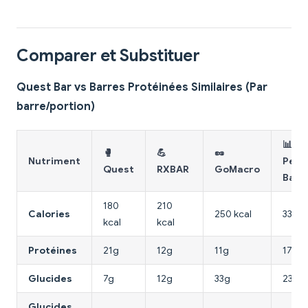
Comparer et Substituer
Quest Bar vs Barres Protéinées Similaires (Par
barre/portion)
📊
🥊
💪
🥜
Nutriment
Perf
Quest
RXBAR
GoMacro
Bar
180
210
Calories
250 kcal
330 k
kcal
kcal
Protéines
21g
12g
11g
17g
Glucides
7g
12g
33g
23g
Glucides