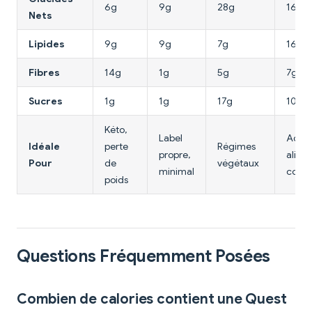
6g
9g
28g
16g
Nets
Lipides
9g
9g
7g
16g
Fibres
14g
1g
5g
7g
Sucres
1g
1g
17g
10g
Kéto,
Label
Adep
Idéale
perte
Régimes
propre,
alime
Pour
de
végétaux
minimal
compl
poids
Questions Fréquemment Posées
Combien de calories contient une Quest