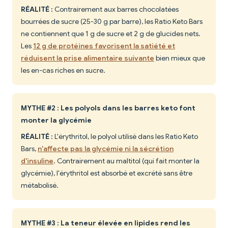
RÉALITÉ :
Contrairement aux barres chocolatées
bourrées de sucre (25-30 g par barre), les Ratio Keto Bars
ne contiennent que 1 g de sucre et 2 g de glucides nets.
Les
12 g de protéines favorisent la satiété et
réduisent la prise alimentaire suivante
bien mieux que
les en-cas riches en sucre.
MYTHE #2 : Les polyols dans les barres keto font
monter la glycémie
RÉALITÉ :
L'érythritol, le polyol utilisé dans les Ratio Keto
Bars,
n'affecte pas la glycémie ni la sécrétion
d'insuline
. Contrairement au maltitol (qui fait monter la
glycémie), l'érythritol est absorbé et excrété sans être
métabolisé.
MYTHE #3 : La teneur élevée en lipides rend les