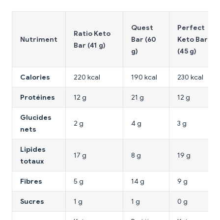
Quest
Perfect
Ratio Keto
Nutriment
Bar (60
Keto Bar
Bar (41 g)
g)
(45 g)
Calories
220 kcal
190 kcal
230 kcal
Protéines
12 g
21 g
12 g
Glucides
2 g
4 g
3 g
nets
Lipides
17 g
8 g
19 g
totaux
Fibres
5 g
14 g
9 g
Sucres
1 g
1 g
0 g