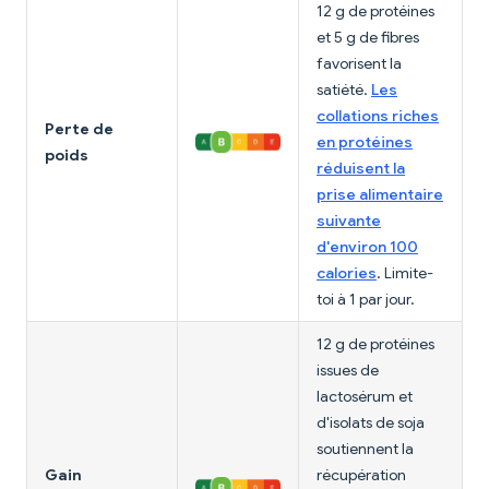
12 g de protéines
et 5 g de fibres
favorisent la
satiété.
Les
collations riches
Perte de
en protéines
poids
réduisent la
prise alimentaire
suivante
d'environ 100
calories
. Limite-
toi à 1 par jour.
12 g de protéines
issues de
lactosérum et
d'isolats de soja
soutiennent la
Gain
récupération