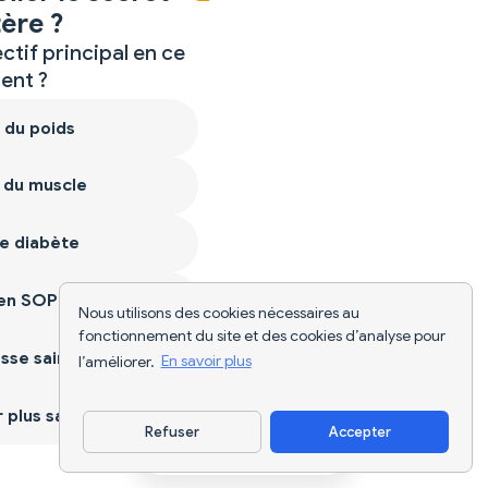
ère ?
ctif principal en ce
nt ?
 du poids
 du muscle
e diabète
ien SOPK
Nous utilisons des cookies nécessaires au
fonctionnement du site et des cookies d’analyse pour
sse saine
l’améliorer.
En savoir plus
plus sain
Refuser
Accepter
Télécharger l'appli