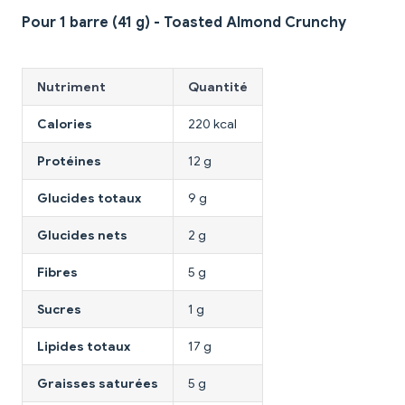
Pour 1 barre (41 g) - Toasted Almond Crunchy
Nutriment
Quantité
Calories
220 kcal
Protéines
12 g
Glucides totaux
9 g
Glucides nets
2 g
Fibres
5 g
Sucres
1 g
Lipides totaux
17 g
Graisses saturées
5 g