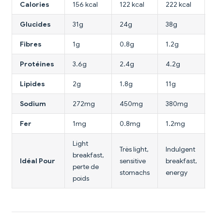
Calories
156 kcal
122 kcal
222 kcal
2
Glucides
31g
24g
38g
3
Fibres
1g
0.8g
1.2g
2
Protéines
3.6g
2.4g
4.2g
6
Lipides
2g
1.8g
11g
7
Sodium
272mg
450mg
380mg
Fer
1mg
0.8mg
1.2mg
1
Light
Très light,
Indulgent
breakfast,
B
Idéal Pour
sensitive
breakfast,
perte de
b
stomachs
energy
poids