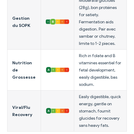
Moderate glucides
(28g), bon protéines
for satiety.
Gestion
Fermentation aids
du SOPK
digestion. Pair avec
sambar or chutney,
limite to 1-2 pieces.
Rich in folate and B
Nutrition
vitamines essentiel for
de
fetal development,
Grossesse
easily digestible, bas
sodium.
Easily digestible, quick
energy, gentle on
Viral/Flu
stomach, fournit
Recovery
glucides for recovery
sans heavy fats.