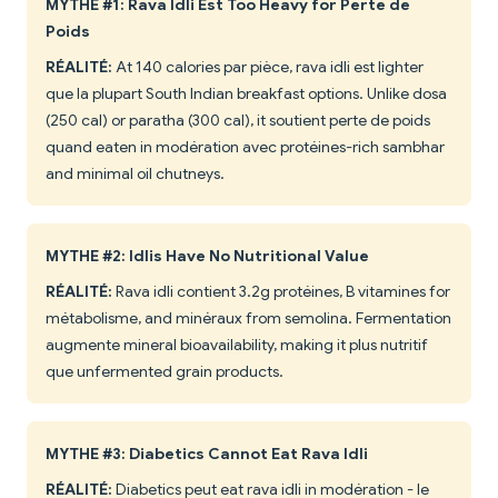
MYTHE #1: Rava Idli Est Too Heavy for Perte de
Poids
RÉALITÉ:
At 140 calories par pièce, rava idli est lighter
que la plupart South Indian breakfast options. Unlike dosa
(250 cal) or paratha (300 cal), it soutient perte de poids
quand eaten in modération avec protéines-rich sambhar
and minimal oil chutneys.
MYTHE #2: Idlis Have No Nutritional Value
RÉALITÉ:
Rava idli contient 3.2g protéines, B vitamines for
métabolisme, and minéraux from semolina. Fermentation
augmente mineral bioavailability, making it plus nutritif
que unfermented grain products.
MYTHE #3: Diabetics Cannot Eat Rava Idli
RÉALITÉ:
Diabetics peut eat rava idli in modération - le