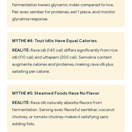
fermentation lowers glycemic index compared to rice.
Pair avec sambar for protéines, eat 1 piece, and monitor
glycémie response.
MYTHE #4: Tout Idlis Have Equal Calories
RÉALITÉ:
Rava idli (140 cal) differs significantly from rice
idli (110 cal) and uttapam (200 cal). Semolina content
augmente calories and protéines, making rava idli plus
satiating per calorie.
MYTHE #5: Steamed Foods Have No Flavor
RÉALITÉ:
Rava idli naturally absorbs flavors from
fermentation. Serving avec flavorful sambhar, coconut
chutney, or tomato chutney makes it satisfying sans
adding fats.