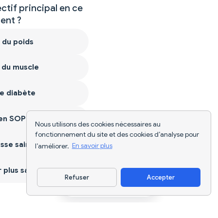
ctif principal en ce
nt ?
 du poids
 du muscle
e diabète
ien SOPK
Nous utilisons des cookies nécessaires au
fonctionnement du site et des cookies d’analyse pour
sse saine
l’améliorer.
En savoir plus
plus sain
Refuser
Accepter
Télécharger l'appli