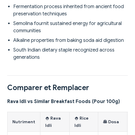
Fermentation process inherited from ancient food
preservation techniques
Semolina fournit sustained energy for agricultural
communities
Alkaline properties from baking soda aid digestion
South Indian dietary staple recognized across
generations
Comparer et Remplacer
Rava Idli vs Similar Breakfast Foods (Pour 100g)
🍚 Rava
🍚 Rice

Nutriment
🥞 Dosa
Idli
Idli
U