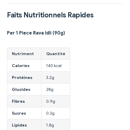
Faits Nutritionnels Rapides
Per 1 Piece Rava Idli (90g)
Nutriment
Quantité
Calories
140 kcal
Protéines
3.2g
Glucides
28g
Fibres
0.9g
Sucres
0.3g
Lipides
1.8g