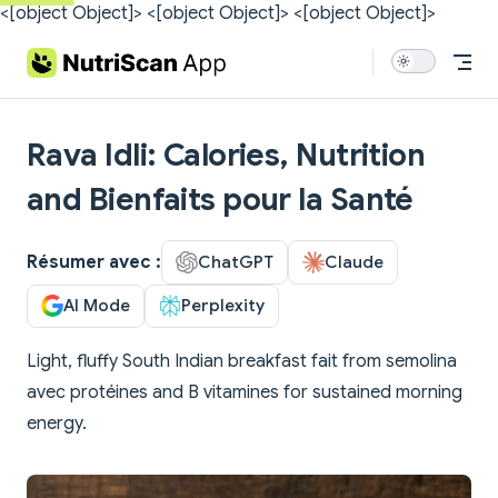
<[object Object]>
<[object Object]>
<[object Object]>
Skip to content
Rava Idli: Calories, Nutrition
and Bienfaits pour la Santé
Résumer avec :
ChatGPT
Claude
AI Mode
Perplexity
Light, fluffy South Indian breakfast fait from semolina
avec protéines and B vitamines for sustained morning
energy.