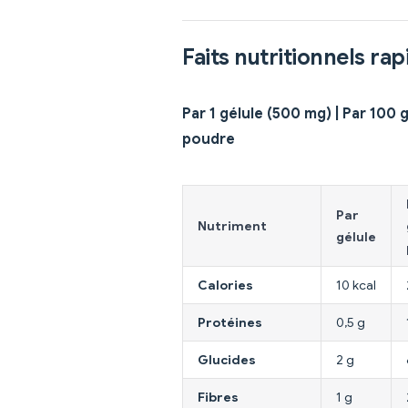
Faits nutritionnels rap
Par 1 gélule (500 mg) | Par 100 
poudre
Par
Nutriment
gélule
Calories
10 kcal
Protéines
0,5 g
Glucides
2 g
Fibres
1 g