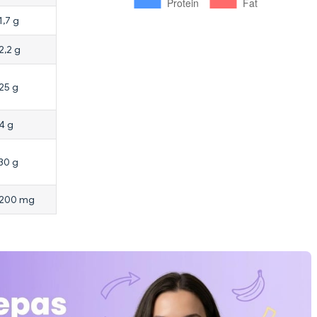
1,7 g
2,2 g
25 g
4 g
30 g
200 mg