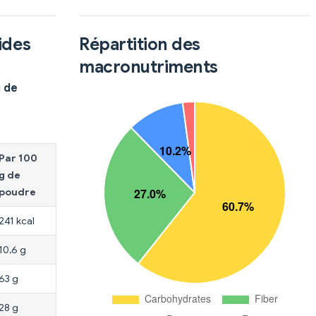
ides
Répartition des
macronutriments
g de
Par 100
g de
poudre
241 kcal
10,6 g
63 g
28 g