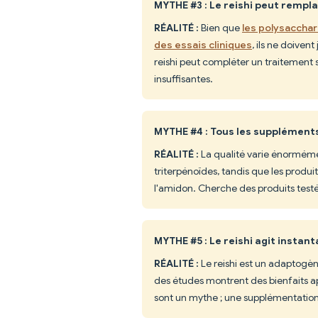
MYTHE #3 : Le reishi peut rempl
RÉALITÉ :
Bien que
les polysacchar
des essais cliniques
, ils ne doive
reishi peut compléter un traitement 
insuffisantes.
MYTHE #4 : Tous les suppléments
RÉALITÉ :
La qualité varie énormémen
triterpénoïdes, tandis que les produ
l'amidon. Cherche des produits test
MYTHE #5 : Le reishi agit insta
RÉALITÉ :
Le reishi est un adaptogè
des études montrent des bienfaits apr
sont un mythe ; une supplémentation 