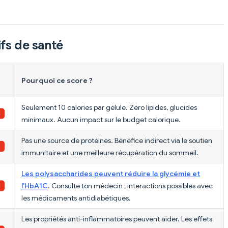
fs de santé
Pourquoi ce score ?
Seulement 10 calories par gélule. Zéro lipides, glucides
minimaux. Aucun impact sur le budget calorique.
Pas une source de protéines. Bénéfice indirect via le soutien
immunitaire et une meilleure récupération du sommeil.
Les polysaccharides peuvent réduire la glycémie et
l'HbA1C
. Consulte ton médecin ; interactions possibles avec
les médicaments antidiabétiques.
Les propriétés anti-inflammatoires peuvent aider. Les effets