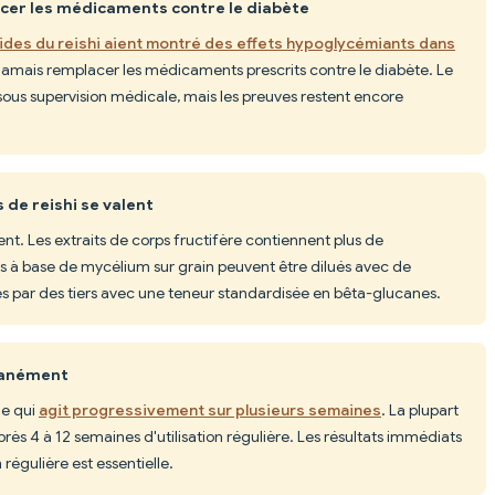
acer les médicaments contre le diabète
ides du reishi aient montré des effets hypoglycémiants dans
nt jamais remplacer les médicaments prescrits contre le diabète. Le
sous supervision médicale, mais les preuves restent encore
 de reishi se valent
t. Les extraits de corps fructifère contiennent plus de
its à base de mycélium sur grain peuvent être dilués avec de
és par des tiers avec une teneur standardisée en bêta-glucanes.
ntanément
ne qui
agit progressivement sur plusieurs semaines
. La plupart
ès 4 à 12 semaines d'utilisation régulière. Les résultats immédiats
régulière est essentielle.