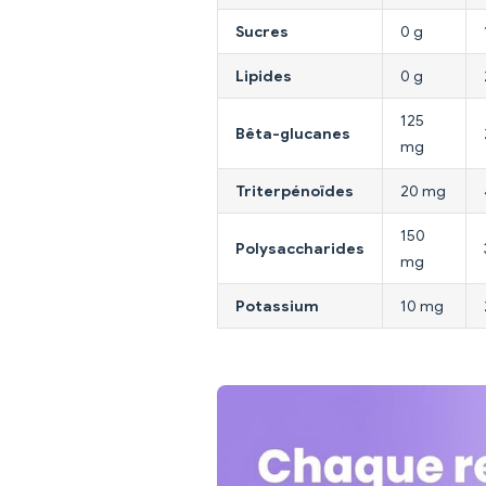
Sucres
0 g
Lipides
0 g
125
Bêta-glucanes
mg
Triterpénoïdes
20 mg
150
Polysaccharides
mg
Potassium
10 mg