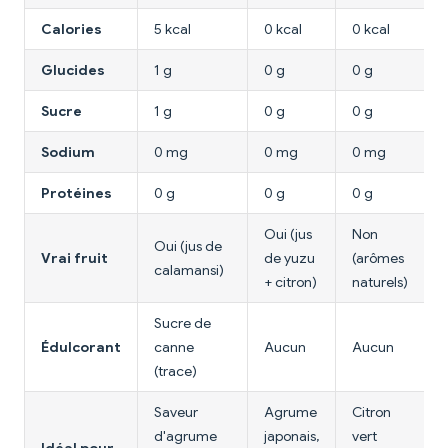
Calories
5 kcal
0 kcal
0 kcal
Glucides
1 g
0 g
0 g
Sucre
1 g
0 g
0 g
Sodium
0 mg
0 mg
0 mg
Protéines
0 g
0 g
0 g
Oui (jus
Non
Oui (jus de
Vrai fruit
de yuzu
(arômes
calamansi)
+ citron)
naturels)
Sucre de
Édulcorant
canne
Aucun
Aucun
(trace)
Saveur
Agrume
Citron
d'agrume
japonais,
vert