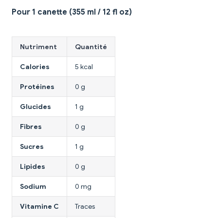
Pour 1 canette (355 ml / 12 fl oz)
Nutriment
Quantité
Calories
5 kcal
Protéines
0 g
Glucides
1 g
Fibres
0 g
Sucres
1 g
Lipides
0 g
Sodium
0 mg
Vitamine C
Traces