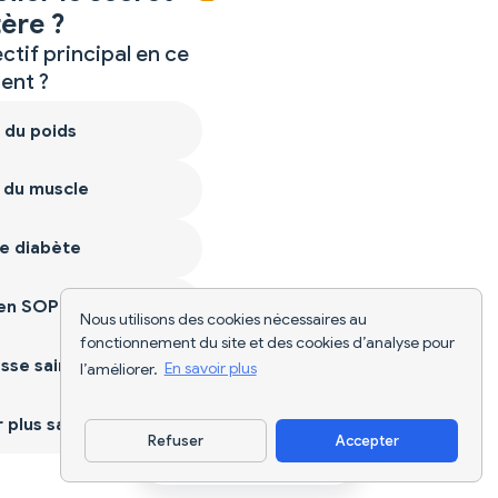
ère ?
ctif principal en ce
nt ?
 du poids
 du muscle
e diabète
ien SOPK
Nous utilisons des cookies nécessaires au
fonctionnement du site et des cookies d’analyse pour
sse saine
l’améliorer.
En savoir plus
plus sain
Refuser
Accepter
Télécharger l'appli