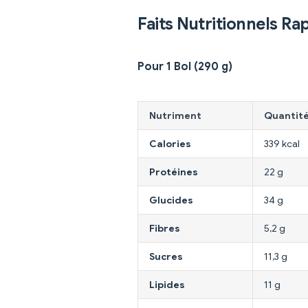
Faits Nutritionnels Ra
Pour 1 Bol (290 g)
Nutriment
Quantit
Calories
339 kcal
Protéines
22 g
Glucides
34 g
Fibres
5,2 g
Sucres
11,3 g
Lipides
11 g