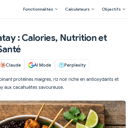
Main Navigation
Fonctionnalités
Calculateurs
Objectifs
tay : Calories, Nutrition et
 Santé
Claude
AI Mode
Perplexity
inant protéines maigres, riz noir riche en antioxydants et
ay aux cacahuètes savoureuse.