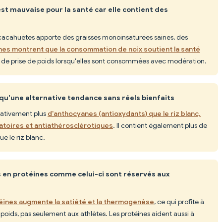
est mauvaise pour la santé car elle contient des
 cacahuètes apporte des graisses monoinsaturées saines, des
hes montrent que la consommation de noix soutient la santé
de prise de poids lorsqu'elles sont consommées avec modération.
st qu'une alternative tendance sans réels bienfaits
icativement plus
d'anthocyanes (antioxydants) que le riz blanc,
atoires et antiathérosclérotiques
. Il contient également plus de
e le riz blanc.
es en protéines comme celui-ci sont réservés aux
éines augmente la satiété et la thermogenèse
, ce qui profite à
poids, pas seulement aux athlètes. Les protéines aident aussi à