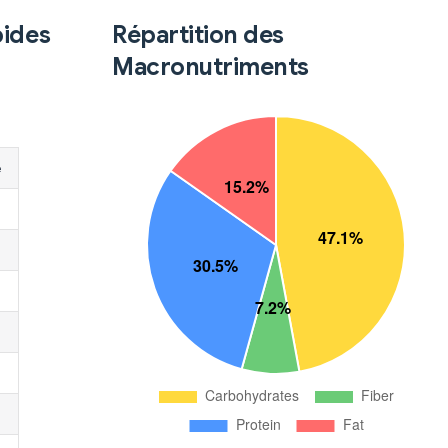
pides
Répartition des
Macronutriments
é