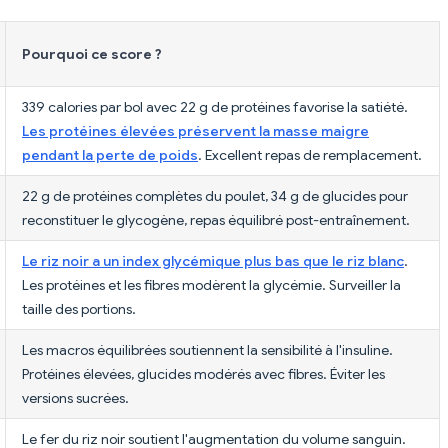
Pourquoi ce score ?
339 calories par bol avec 22 g de protéines favorise la satiété.
Les protéines élevées préservent la masse maigre
pendant la perte de poids
. Excellent repas de remplacement.
22 g de protéines complètes du poulet, 34 g de glucides pour
reconstituer le glycogène, repas équilibré post-entraînement.
Le riz noir a un index glycémique plus bas que le riz blanc
.
Les protéines et les fibres modèrent la glycémie. Surveiller la
taille des portions.
Les macros équilibrées soutiennent la sensibilité à l'insuline.
Protéines élevées, glucides modérés avec fibres. Éviter les
versions sucrées.
Le fer du riz noir soutient l'augmentation du volume sanguin.