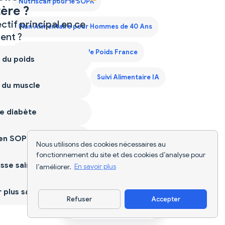
Nutriscan pour le SOPK
ère ?
ctif principal en ce
Plan Alimentaire pour Hommes de 40 Ans
nt ?
Plan de Régime Prise de Poids France
 du poids
Scanner d'Aliments
Suivi Alimentaire IA
 du muscle
e diabète
ien SOPK
Nous utilisons des cookies nécessaires au
fonctionnement du site et des cookies d’analyse pour
sse saine
l’améliorer.
En savoir plus
plus sain
Refuser
Accepter
Télécharger l'appli