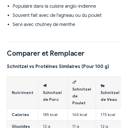
Populaire dans la cuisine anglo-indienne
Souvent fait avec de l'agneau ou du poulet
Servi avec chutney de menthe
Comparer et Remplacer
Schnitzel vs Protéines Similaires (Pour 100 g)
🍗
🥩
🐄
Schnitzel
Nutriment
Schnitzel
Schnitzel
de
de Porc
de Veau
Poulet
Calories
185 kcal
165 kcal
175 kcal
Glucides
12 g
11 g
12 g