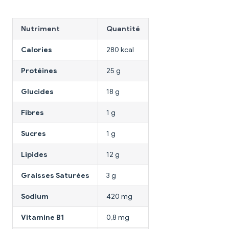
Nutriment
Quantité
Calories
280 kcal
Protéines
25 g
Glucides
18 g
Fibres
1 g
Sucres
1 g
Lipides
12 g
Graisses Saturées
3 g
Sodium
420 mg
Vitamine B1
0,8 mg