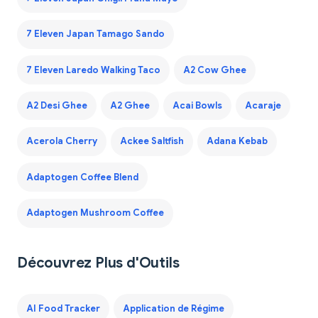
7 Eleven Japan Tamago Sando
7 Eleven Laredo Walking Taco
A2 Cow Ghee
A2 Desi Ghee
A2 Ghee
Acai Bowls
Acaraje
Acerola Cherry
Ackee Saltfish
Adana Kebab
Adaptogen Coffee Blend
Adaptogen Mushroom Coffee
Découvrez Plus d'Outils
AI Food Tracker
Application de Régime