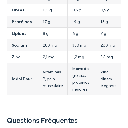
Fibres
0,5 g
0,5 g
0,5 g
Protéines
17 g
19 g
18 g
Lipides
8 g
6 g
7 g
Sodium
280 mg
350 mg
260 mg
Zinc
2,1 mg
1,2 mg
3,5 mg
Moins de
Vitamines
Zinc,
graisse,
Idéal Pour
B, gain
dîners
protéines
musculaire
élégants
maigres
Questions Fréquentes