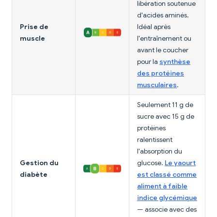
libération soutenue
d'acides aminés.
Prise de
Idéal après
muscle
l'entraînement ou
avant le coucher
pour la
synthèse
des protéines
musculaires
.
Seulement 11 g de
sucre avec 15 g de
protéines
ralentissent
l'absorption du
Gestion du
glucose.
Le yaourt
diabète
est classé comme
aliment à faible
indice glycémique
— associe avec des