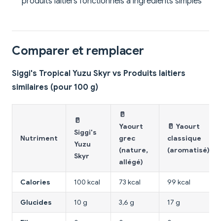
produits laitiers fonctionnels à ingrédients simples
Comparer et remplacer
Siggi's Tropical Yuzu Skyr vs Produits laitiers
similaires (pour 100 g)
🥛
🥛
Yaourt
🥛 Yaourt
Siggi's
Nutriment
grec
classique
Yuzu
(nature,
(aromatisé)
Skyr
allégé)
Calories
100 kcal
73 kcal
99 kcal
Glucides
10 g
3,6 g
17 g