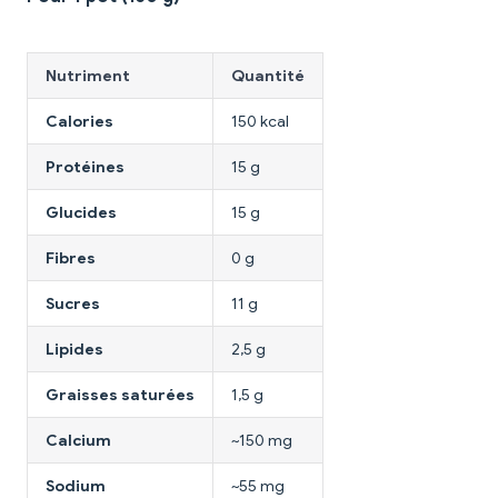
Nutriment
Quantité
Calories
150 kcal
Protéines
15 g
Glucides
15 g
Fibres
0 g
Sucres
11 g
Lipides
2,5 g
Graisses saturées
1,5 g
Calcium
~150 mg
Sodium
~55 mg