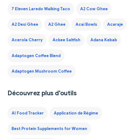
7 Eleven Laredo Walking Taco
A2 Cow Ghee
A2 Desi Ghee
A2 Ghee
Acai Bowls
Acaraje
Acerola Cherry
Ackee Saltfish
Adana Kebab
Adaptogen Coffee Blend
Adaptogen Mushroom Coffee
Découvrez plus d'outils
AI Food Tracker
Application de Régime
Best Protein Supplements for Women