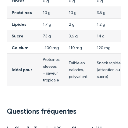
Fibres
0 g
0 g
0 g
Protéines
10 g
10 g
3,5 g
Lipides
1,7 g
2 g
1,2 g
Sucre
7,3 g
3,6 g
14 g
Calcium
~100 mg
110 mg
120 mg
Protéines
Faible en
Snack rapide
élevées
Idéal pour
calories,
(attention au
+ saveur
polyvalent
sucre)
tropicale
Questions fréquentes