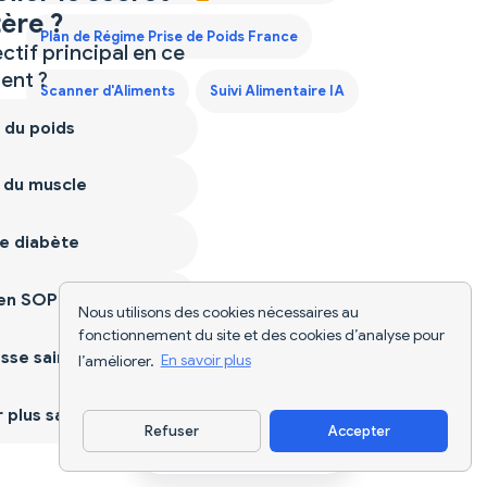
ère ?
Plan de Régime Prise de Poids France
ctif principal en ce
nt ?
Scanner d'Aliments
Suivi Alimentaire IA
 du poids
 du muscle
e diabète
ien SOPK
Nous utilisons des cookies nécessaires au
fonctionnement du site et des cookies d’analyse pour
sse saine
l’améliorer.
En savoir plus
plus sain
Refuser
Accepter
Télécharger l'appli