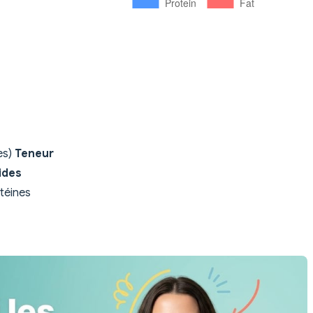
es)
Teneur
ides
téines