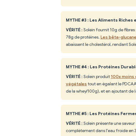
MYTHE #3 : Les Aliments Riches
VÉRITÉ
: Solein fournit 10g de fibr
78g de protéines.
Les bêta-glucane
abaissent le cholestérol, rendant So
MYTHE #4 : Les Protéines Durable
VÉRITÉ
: Solein produit
100x moins 
végétales
tout en égalant le PDCAAS
de la whey/100g), et en ajoutant de l
MYTHE #5 : Les Protéines Ferm
VÉRITÉ
: Solein présente une saveur
complètement dans l'eau froide en 3