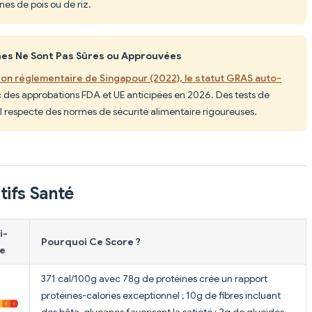
es de pois ou de riz.
ines Ne Sont Pas Sûres ou Approuvées
ion réglementaire de Singapour (2022), le statut GRAS auto-
c des approbations FDA et UE anticipées en 2026. Des tests de
l respecte des normes de sécurité alimentaire rigoureuses.
tifs Santé
i-
Pourquoi Ce Score ?
e
371 cal/100g avec 78g de protéines crée un rapport
protéines-calories exceptionnel ; 10g de fibres incluant
des bêta-glucanes favorisent la satiété ; 2g de glucides