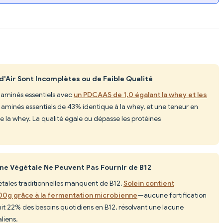
d'Air Sont Incomplètes ou de Faible Qualité
s aminés essentiels avec
un PDCAAS de 1,0 égalant la whey et les
 aminés essentiels de 43% identique à la whey, et une teneur en
a whey. La qualité égale ou dépasse les protéines
ine Végétale Ne Peuvent Pas Fournir de B12
gétales traditionnelles manquent de B12,
Solein contient
00g grâce à la fermentation microbienne
—aucune fortification
it 22% des besoins quotidiens en B12, résolvant une lacune
aliens.