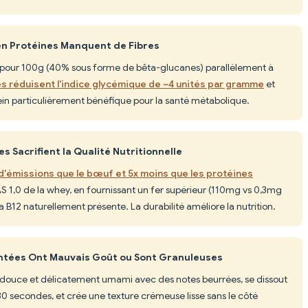
 en Protéines Manquent de Fibres
es pour 100g (40% sous forme de bêta-glucanes) parallèlement à
s réduisent l'indice glycémique de ~4 unités par gramme
et
lein particulièrement bénéfique pour la santé métabolique.
s Sacrifient la Qualité Nutritionnelle
d'émissions que le bœuf et 5x moins que les protéines
 1,0 de la whey, en fournissant un fer supérieur (110mg vs 0,3mg
a B12 naturellement présente. La durabilité améliore la nutrition.
entées Ont Mauvais Goût ou Sont Granuleuses
 douce et délicatement umami avec des notes beurrées, se dissout
0 secondes, et crée une texture crémeuse lisse sans le côté