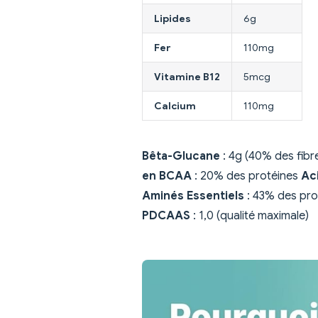
Lipides
6g
Fer
110mg
Vitamine B12
5mcg
Calcium
110mg
Bêta-Glucane
: 4g (40% des fibr
en BCAA
: 20% des protéines
Ac
Aminés Essentiels
: 43% des pro
PDCAAS
: 1,0 (qualité maximale)