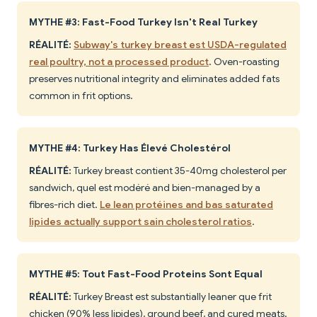
MYTHE #3: Fast-Food Turkey Isn't Real Turkey
RÉALITÉ:
Subway's turkey breast est USDA-regulated
real poultry, not a processed product
. Oven-roasting
preserves nutritional integrity and eliminates added fats
common in frit options.
MYTHE #4: Turkey Has Élevé Cholestérol
RÉALITÉ:
Turkey breast contient 35-40mg cholesterol per
sandwich, quel est modéré and bien-managed by a
fibres-rich diet.
Le lean protéines and bas saturated
lipides actually support sain cholesterol ratios
.
MYTHE #5: Tout Fast-Food Proteins Sont Equal
RÉALITÉ:
Turkey Breast est substantially leaner que frit
chicken (90% less lipides), ground beef, and cured meats.