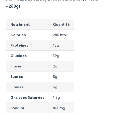
~268g)
Nutriment
Quantité
Calories
280 kcal
Protéines
18g
Glucides
39g
Fibres
2g
Sucres
5g
Lipides
5g
Graisses Saturées
1.5g
Sodium
860mg