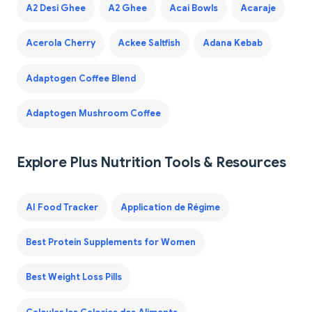
A2 Desi Ghee
A2 Ghee
Acai Bowls
Acaraje
Acerola Cherry
Ackee Saltfish
Adana Kebab
Adaptogen Coffee Blend
Adaptogen Mushroom Coffee
Explore Plus Nutrition Tools & Resources
AI Food Tracker
Application de Régime
Best Protein Supplements for Women
Best Weight Loss Pills