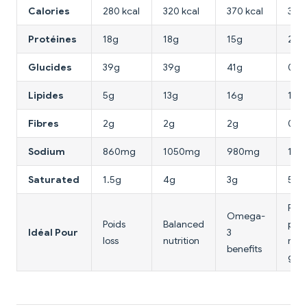
Calories
280 kcal
320 kcal
370 kcal
320 
Protéines
18g
18g
15g
28g
Glucides
39g
39g
41g
0g
Lipides
5g
13g
16g
17g
Fibres
2g
2g
2g
0g
Sodium
860mg
1050mg
980mg
110
Saturated
1.5g
4g
3g
5g
Pure
Omega-
Poids
Balanced
prot
Idéal Pour
3
loss
nutrition
no
benefits
gluc