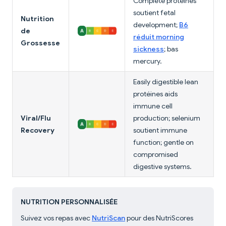
Complete protéines
soutient fetal
Nutrition
development;
B6
de
réduit morning
Grossesse
sickness
; bas
mercury.
Easily digestible lean
protéines aids
immune cell
Viral/Flu
production; selenium
Recovery
soutient immune
function; gentle on
compromised
digestive systems.
NUTRITION PERSONNALISÉE
Suivez vos repas avec
NutriScan
pour des NutriScores