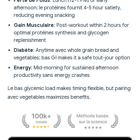
Perte de Poids
: Lunch (12-1 PM) or early
afternoon; le protéines fournit 4-5 hour satiety,
reducing evening snacking
Gain Musculaire
: Post-workout within 2 hours for
optimal protéines synthesis and glycogen
replenishment
Diabète
: Anytime avec whole grain bread and
vegetables; bas GI makes it a safe tout-jour option
Energy
: Mid-morning for sustained afternoon
productivity sans energy crashes
Le bas glycemic load makes timing flexible, but pairing
avec vegetables maximizes benefits.