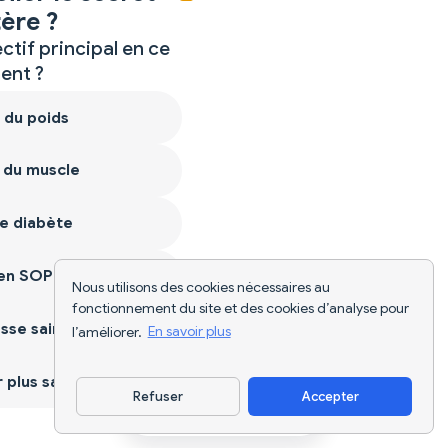
ère ?
ctif principal en ce
nt ?
 du poids
 du muscle
e diabète
ien SOPK
Nous utilisons des cookies nécessaires au
fonctionnement du site et des cookies d’analyse pour
sse saine
l’améliorer.
En savoir plus
plus sain
Refuser
Accepter
Télécharger l'appli