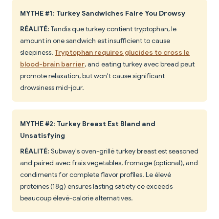
MYTHE #1: Turkey Sandwiches Faire You Drowsy
RÉALITÉ:
Tandis que turkey contient tryptophan, le
amount in one sandwich est insufficient to cause
sleepiness.
Tryptophan requires glucides to cross le
blood-brain barrier
, and eating turkey avec bread peut
promote relaxation, but won't cause significant
drowsiness mid-jour.
MYTHE #2: Turkey Breast Est Bland and
Unsatisfying
RÉALITÉ:
Subway's oven-grillé turkey breast est seasoned
and paired avec frais vegetables, fromage (optional), and
condiments for complete flavor profiles. Le élevé
protéines (18g) ensures lasting satiety ce exceeds
beaucoup élevé-calorie alternatives.