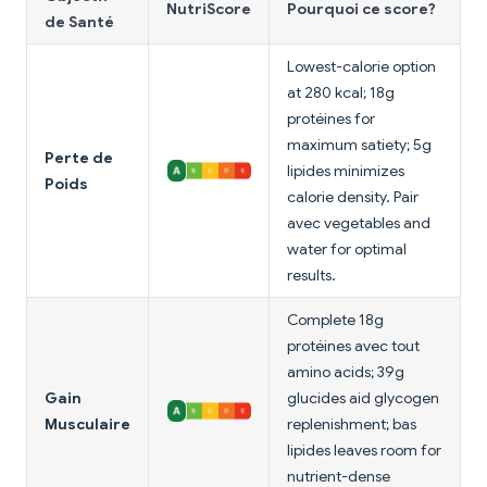
NutriScore
Pourquoi ce score?
de Santé
Lowest-calorie option
at 280 kcal; 18g
protéines for
maximum satiety; 5g
Perte de
lipides minimizes
Poids
calorie density. Pair
avec vegetables and
water for optimal
results.
Complete 18g
protéines avec tout
amino acids; 39g
Gain
glucides aid glycogen
Musculaire
replenishment; bas
lipides leaves room for
nutrient-dense