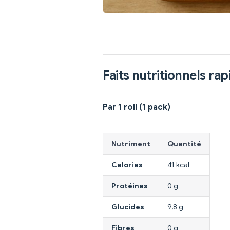
Faits nutritionnels rap
Par 1 roll (1 pack)
Nutriment
Quantité
Calories
41 kcal
Protéines
0 g
Glucides
9,8 g
Fibres
0 g