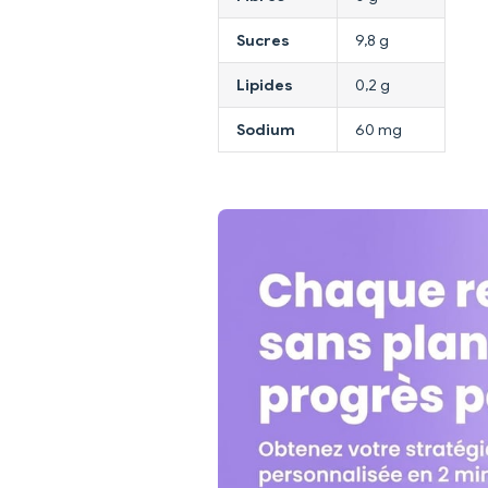
Sucres
9,8 g
Lipides
0,2 g
Sodium
60 mg