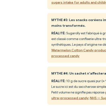
sugars intake for adults and child
MYTHE #3: Les snacks coréens im
moins transformés.
RÉALITÉ:
Sugarolly est fabriqué à g
est classé comme confiserie ultra-tr
synthétiques. Le pays d'origine ne d
Watermelon Cotton Candy produc
processed candy
MYTHE #4: Un sachet n'affectera p
RÉALITÉ:
10 g de sucre quasi pur (≈
Le sucre ici est du saccharose simpl
Petit volume ne signifie pas réponse
ultra-processed candy
;
NHS — Sug