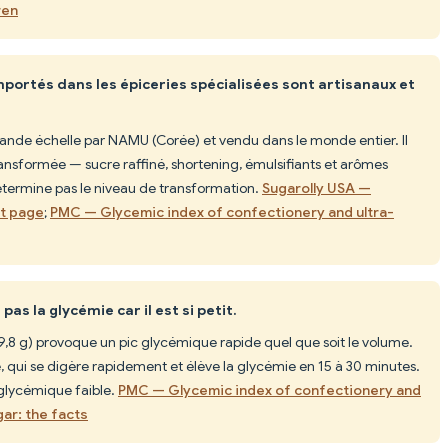
ren
portés dans les épiceries spécialisées sont artisanaux et
rande échelle par NAMU (Corée) et vendu dans le monde entier. Il
ansformée — sucre raffiné, shortening, émulsifiants et arômes
étermine pas le niveau de transformation.
Sugarolly USA —
t page
;
PMC — Glycemic index of confectionery and ultra-
as la glycémie car il est si petit.
 9,8 g) provoque un pic glycémique rapide quel que soit le volume.
e, qui se digère rapidement et élève la glycémie en 15 à 30 minutes.
 glycémique faible.
PMC — Glycemic index of confectionery and
ar: the facts