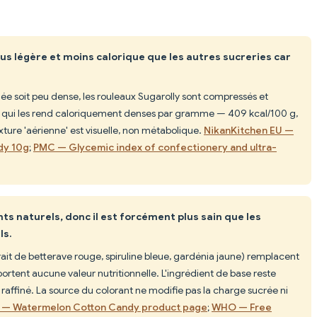
us légère et moins calorique que les autres sucreries car
lée soit peu dense, les rouleaux Sugarolly sont compressés et
ce qui les rend caloriquement denses par gramme — 409 kcal/100 g,
ure 'aérienne' est visuelle, non métabolique.
NikanKitchen EU —
dy 10g
;
PMC — Glycemic index of confectionery and ultra-
nts naturels, donc il est forcément plus sain que les
ls.
rait de betterave rouge, spiruline bleue, gardénia jaune) remplacent
ortent aucune valeur nutritionnelle. L'ingrédient de base reste
affiné. La source du colorant ne modifie pas la charge sucrée ni
A — Watermelon Cotton Candy product page
;
WHO — Free