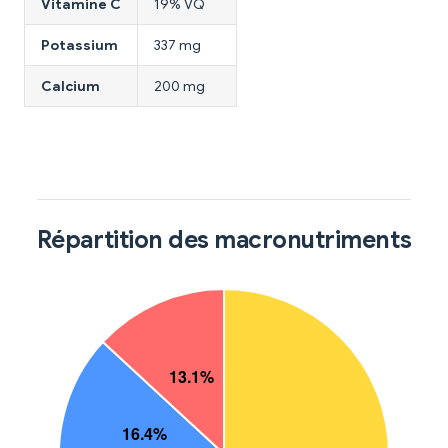
Vitamine C
19% VQ
Potassium
337 mg
Calcium
200 mg
Répartition des macronutriments