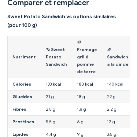
Comparer et remplacer
Sweet Potato Sandwich vs options similaires
(pour 100 g)
🥔
🍠 Sweet
Fromage
🥖
Nutriment
Potato
grillé
Sandwich
Sandwich
pomme
à la dinde
de terre
Calories
133 kcal
180 kcal
140 kcal
Glucides
21 g
18 g
22 g
Fibres
2,8 g
1,8 g
2,2 g
Protéines
5,5 g
6 g
12 g
Lipides
4,4 g
9 g
3,5 g