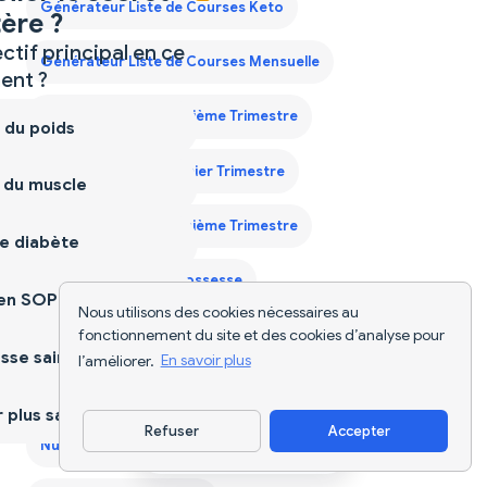
Générateur Liste de Courses Keto
ère ?
ctif principal en ce
Générateur Liste de Courses Mensuelle
nt ?
Guide Protéines Deuxième Trimestre
 du poids
Guide Protéines Premier Trimestre
 du muscle
Guide Protéines Troisième Trimestre
e diabète
Nutriscan pour la Grossesse
ien SOPK
Nous utilisons des cookies nécessaires au
fonctionnement du site et des cookies d’analyse pour
Nutriscan pour la Perte de Poids
sse saine
l’améliorer.
En savoir plus
Nutriscan pour le Diabète
plus sain
Refuser
Accepter
Nutriscan pour le Gain de Masse Musculaire
Télécharger l'appli