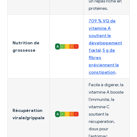
un repas riche en
protéines.
709 % VQ de
vitamine A
soutient le
Nutrition de
développement
grossesse
fœtal
,
5 g de
fibres
préviennent la
constipation
.
Facile à digérer, la
vitamine A booste
l'immunité, la
vitamine C
Récupération
soutient la
virale/grippale
récupération,
doux pour
l'estomac