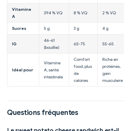
Vitamine
394 % VQ
8 % VQ
2 % VQ
A
Sucres
5 g
3 g
4 g
46-61
IG
65-75
55-65
(bouillie)
Comfort
Riche en
Vitamine
food, plus
protéines,
Idéal pour
A, santé
de
gain
intestinale
calories
musculaire
Questions fréquentes
Le sweet potato cheese sandwich est-il