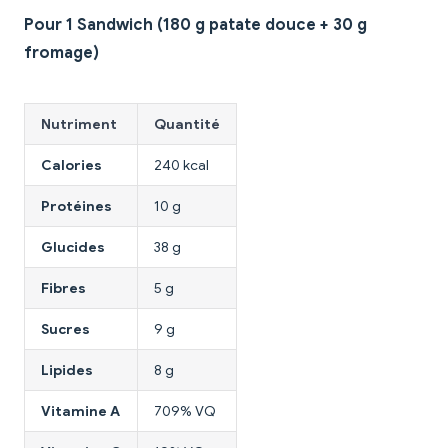
Pour 1 Sandwich (180 g patate douce + 30 g
fromage)
Nutriment
Quantité
Calories
240 kcal
Protéines
10 g
Glucides
38 g
Fibres
5 g
Sucres
9 g
Lipides
8 g
Vitamine A
709% VQ