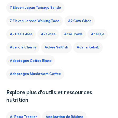
7 Eleven Japan Tamago Sando
7 Eleven Laredo Walking Taco
A2 Cow Ghee
A2 Desi Ghee
A2 Ghee
Acai Bowls
Acaraje
Acerola Cherry
Ackee Saltfish
Adana Kebab
Adaptogen Coffee Blend
Adaptogen Mushroom Coffee
Explore plus d'outils et ressources
nutrition
AI Food Tracker
Application de Régime