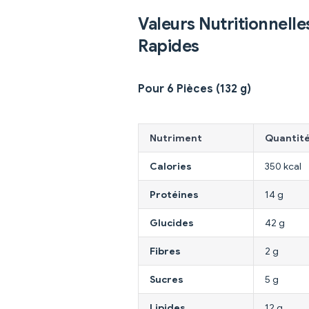
Valeurs Nutritionnelle
Rapides
Pour 6 Pièces (132 g)
Nutriment
Quantit
Calories
350 kcal
Protéines
14 g
Glucides
42 g
Fibres
2 g
Sucres
5 g
Lipides
12 g