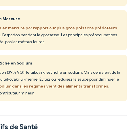
en Mercure
le en mercure par rapport aux plus gros poissons prédateurs
.
 ou l'espadon pendant la grossesse. Les principales préoccupations
ée, pas les métaux lourds.
 Riche en Sodium
on (39% VQ), le takoyaki est riche en sodium. Mais cela vient de la
u takoyaki lui-même. Évitez ou réduisez la sauce pour diminuer le
sodium dans les régimes vient des aliments transformés
,
ontributeur mineur.
ifs de Santé