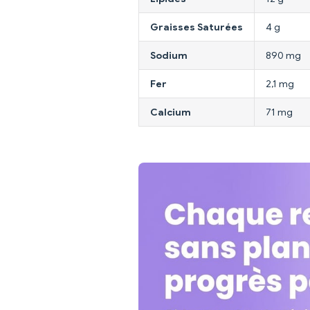
Graisses Saturées
4 g
Sodium
890 mg
Fer
2,1 mg
Calcium
71 mg