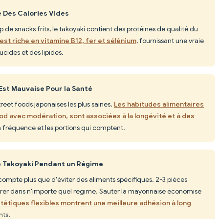
e Des Calories Vides
de snacks frits, le takoyaki contient des protéines de qualité du
est riche en vitamine B12, fer et sélénium
, fournissant une vraie
ucides et des lipides.
 Est Mauvaise Pour la Santé
treet foods japonaises les plus saines.
Les habitudes alimentaires
ood avec modération, sont associées à la longévité et à des
la fréquence et les portions qui comptent.
le Takoyaki Pendant un Régime
l compte plus que d'éviter des aliments spécifiques. 2-3 pièces
tégrer dans n'importe quel régime. Sauter la mayonnaise économise
tétiques flexibles montrent une meilleure adhésion à long
nts.