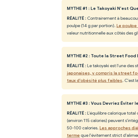
MYTHE #1 : Le Takoyaki N'est Qu
RÉALITÉ
: Contrairement à beaucoup 
poulpe (14 g par portion).
Le poulpe 
valeur nutritionnelle aux côtés des gl
MYTHE #2 : Toute la Street Food
RÉALITÉ
: Le takoyaki est l'une des s
japonaises, y compris la street f
taux d'obésité plus faibles
. C'est 
MYTHE #3 : Vous Devriez Éviter 
RÉALITÉ
: L'équilibre calorique tota
(environ 115 calories) peuvent s'in
50-100 calories.
Les approches dié
terme
que l'évitement strict d'alime