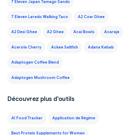
7 Eleven Japan Tamago Sando
7 Eleven Laredo Walking Taco
A2 Cow Ghee
A2 Desi Ghee
A2 Ghee
Acai Bowls
Acaraje
Acerola Cherry
Ackee Saltfish
Adana Kebab
Adaptogen Coffee Blend
Adaptogen Mushroom Coffee
Découvrez plus d'outils
AI Food Tracker
Application de Régime
Best Protein Supplements for Women