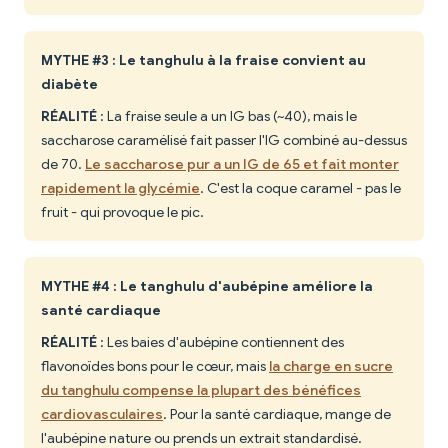
MYTHE #3 : Le tanghulu à la fraise convient au
diabète
RÉALITÉ
: La fraise seule a un IG bas (~40), mais le
saccharose caramélisé fait passer l'IG combiné au-dessus
de 70.
Le saccharose pur a un IG de 65 et fait monter
rapidement la glycémie
. C'est la coque caramel - pas le
fruit - qui provoque le pic.
MYTHE #4 : Le tanghulu d'aubépine améliore la
santé cardiaque
RÉALITÉ
: Les baies d'aubépine contiennent des
flavonoïdes bons pour le cœur, mais
la charge en sucre
du tanghulu compense la plupart des bénéfices
cardiovasculaires
. Pour la santé cardiaque, mange de
l'aubépine nature ou prends un extrait standardisé.