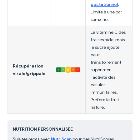
gestationnel
.
Limite à une par
semaine.
La vitamine C des
fraises aide, mais
le sucre ajouté
peut
transitoirement
Récupération
supprimer
virale/grippale
l'activité des
cellules
immunitaires.
Préfère le fruit
nature.
NUTRITION PERSONNALISÉE
Suis tes repas avec
NutriScan
pour des NutriScores