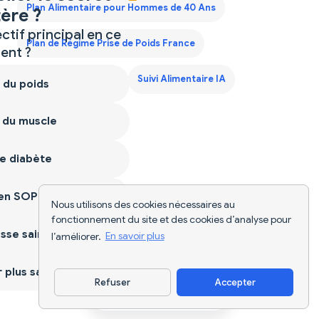
Plan Alimentaire pour Hommes de 40 Ans
ère ?
ctif principal en ce
Plan de Régime Prise de Poids France
nt ?
Scanner d'Aliments
Suivi Alimentaire IA
 du poids
 du muscle
e diabète
ien SOPK
Nous utilisons des cookies nécessaires au
fonctionnement du site et des cookies d’analyse pour
sse saine
l’améliorer.
En savoir plus
plus sain
Refuser
Accepter
Télécharger l'appli