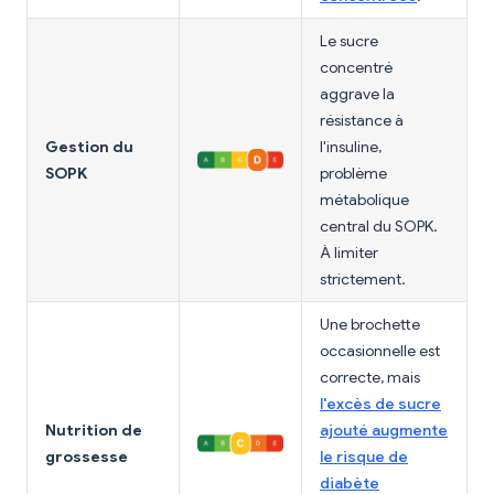
Le sucre
concentré
aggrave la
résistance à
Gestion du
l'insuline,
SOPK
problème
métabolique
central du SOPK.
À limiter
strictement.
Une brochette
occasionnelle est
correcte, mais
l'excès de sucre
Nutrition de
ajouté augmente
grossesse
le risque de
diabète