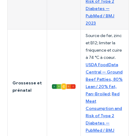
Risk of Type 2
Diabetes —
PubMed / BMJ
2023
Source de fer, zinc
et B12; limiter la
fréquence et cuire
à 74 °C à coeur.
USDA FoodData
Central — Ground
Beef Patties, 80%
Grossesse et
Lean / 20% Fat,
prénatal
Pan-Broiled
;
Red
Meat
Consumption and
Risk of Type 2
Diabetes —
PubMed / BMJ