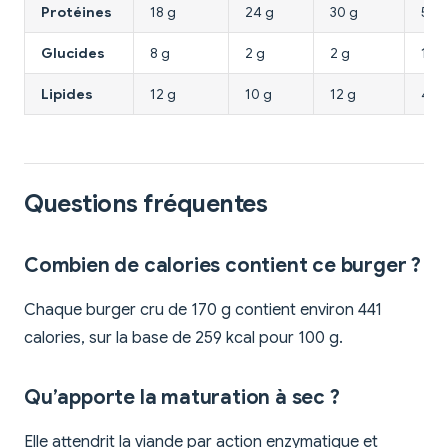
Protéines
18 g
24 g
30 g
5 g
Glucides
8 g
2 g
2 g
18 g
Lipides
12 g
10 g
12 g
4,5 
Questions fréquentes
Combien de calories contient ce burger ?
Chaque burger cru de 170 g contient environ 441
calories, sur la base de 259 kcal pour 100 g.
Qu’apporte la maturation à sec ?
Elle attendrit la viande par action enzymatique et