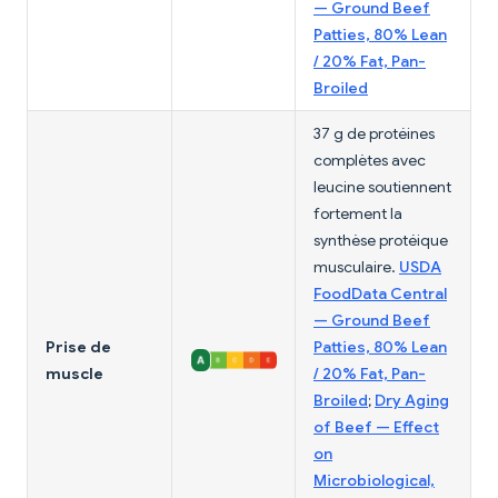
— Ground Beef
Patties, 80% Lean
/ 20% Fat, Pan-
Broiled
37 g de protéines
complètes avec
leucine soutiennent
fortement la
synthèse protéique
musculaire.
USDA
FoodData Central
— Ground Beef
Prise de
Patties, 80% Lean
muscle
/ 20% Fat, Pan-
Broiled
;
Dry Aging
of Beef — Effect
on
Microbiological,