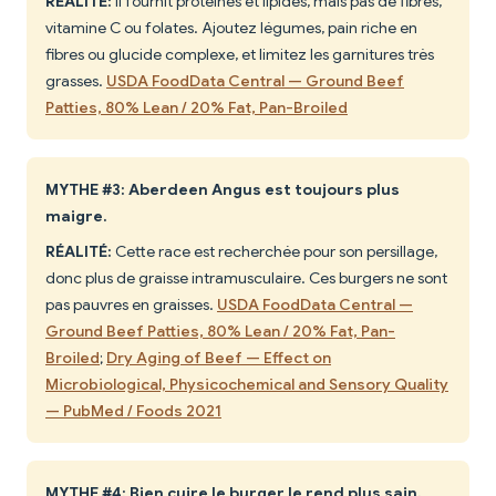
RÉALITÉ:
Il fournit protéines et lipides, mais pas de fibres,
vitamine C ou folates. Ajoutez légumes, pain riche en
fibres ou glucide complexe, et limitez les garnitures très
grasses.
USDA FoodData Central — Ground Beef
Patties, 80% Lean / 20% Fat, Pan-Broiled
MYTHE #3: Aberdeen Angus est toujours plus
maigre.
RÉALITÉ:
Cette race est recherchée pour son persillage,
donc plus de graisse intramusculaire. Ces burgers ne sont
pas pauvres en graisses.
USDA FoodData Central —
Ground Beef Patties, 80% Lean / 20% Fat, Pan-
Broiled
;
Dry Aging of Beef — Effect on
Microbiological, Physicochemical and Sensory Quality
— PubMed / Foods 2021
MYTHE #4: Bien cuire le burger le rend plus sain.