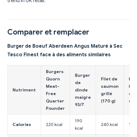
trend in UK retail.
Comparer et remplacer
Burger de Boeuf Aberdeen Angus Maturé à Sec
Tesco Finest face à des aliments similaires
Burgers
Burger
Quorn
Filet de
Bur
de
Meat-
saumon
lent
Nutriment
dinde
Free
grillé
et 
maigre
Quarter
(170 g)
chi
93/7
Pounder
190
Calories
220 kcal
240 kcal
130 
kcal