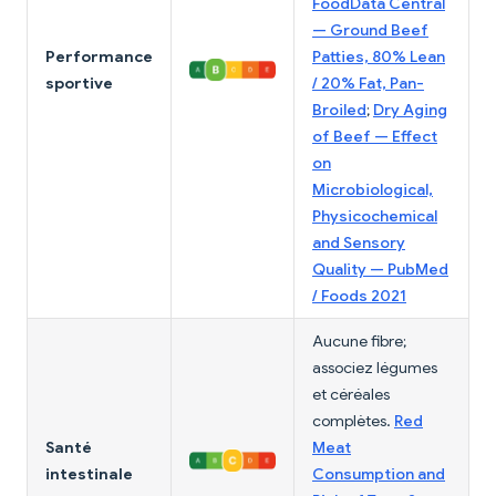
FoodData Central
— Ground Beef
Performance
Patties, 80% Lean
sportive
/ 20% Fat, Pan-
Broiled
;
Dry Aging
of Beef — Effect
on
Microbiological,
Physicochemical
and Sensory
Quality — PubMed
/ Foods 2021
Aucune fibre;
associez légumes
et céréales
complètes.
Red
Santé
Meat
intestinale
Consumption and