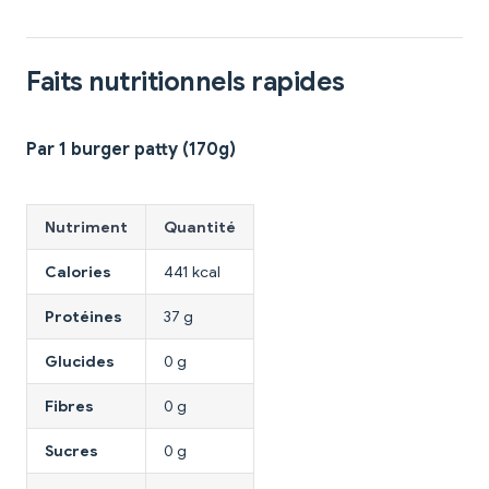
Faits nutritionnels rapides
Par 1 burger patty (170g)
Nutriment
Quantité
Calories
441 kcal
Protéines
37 g
Glucides
0 g
Fibres
0 g
Sucres
0 g