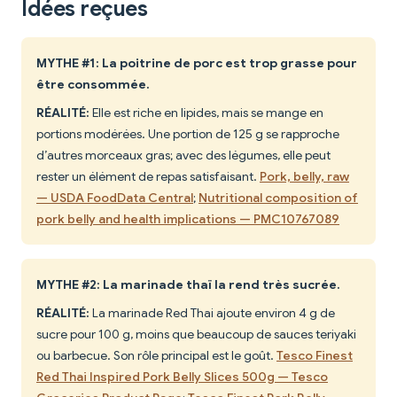
Idées reçues
MYTHE #1: La poitrine de porc est trop grasse pour
être consommée.
RÉALITÉ:
Elle est riche en lipides, mais se mange en
portions modérées. Une portion de 125 g se rapproche
d’autres morceaux gras; avec des légumes, elle peut
rester un élément de repas satisfaisant.
Pork, belly, raw
— USDA FoodData Central
;
Nutritional composition of
pork belly and health implications — PMC10767089
MYTHE #2: La marinade thaï la rend très sucrée.
RÉALITÉ:
La marinade Red Thai ajoute environ 4 g de
sucre pour 100 g, moins que beaucoup de sauces teriyaki
ou barbecue. Son rôle principal est le goût.
Tesco Finest
Red Thai Inspired Pork Belly Slices 500g — Tesco