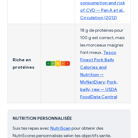
consumption and risk
of CVD — Pan A et al.,
Circulation (2012)
18 g de protéines pour
100 g est correct, mais
les morceaux maigres
font mieux.
Tesco
Riche en
Finest Pork Belly
protéines
Calories and
Nutrition —
MyNetDiary
;
Pork,
belly, raw — USDA
FoodData Central
NUTRITION PERSONNALISÉE
Suis tes repas avec
NutriScan
pour obtenir des
NutriScores personnalisés selon tes objectifs santé.