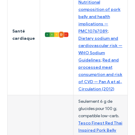
Nutritional
composition of pork
belly and health
implications —
Santé
PMC10767089
;
cardiaque
Dietary sodium and
cardiovascular risk —
WHO Sodium
Guidelines
;
Red and
processed meat
consumption and risk
of CVD — Pan A et al.,
Circulation (2012)
Seulement 6 g de
glucides pour 100 g;
compatible low-carb.
Tesco Finest Red Thai
Inspired Pork Belly