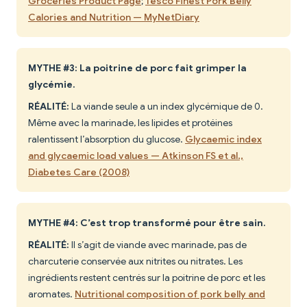
Groceries Product Page
;
Tesco Finest Pork Belly
Calories and Nutrition — MyNetDiary
MYTHE #3: La poitrine de porc fait grimper la
glycémie.
RÉALITÉ:
La viande seule a un index glycémique de 0.
Même avec la marinade, les lipides et protéines
ralentissent l’absorption du glucose.
Glycaemic index
and glycaemic load values — Atkinson FS et al.,
Diabetes Care (2008)
MYTHE #4: C’est trop transformé pour être sain.
RÉALITÉ:
Il s’agit de viande avec marinade, pas de
charcuterie conservée aux nitrites ou nitrates. Les
ingrédients restent centrés sur la poitrine de porc et les
aromates.
Nutritional composition of pork belly and