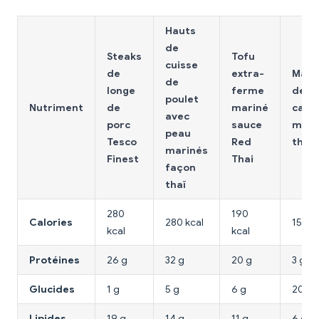
Hauts
de
Steaks
Tofu
cuisse
de
extra-
Magr
de
longe
ferme
de
poulet
Nutriment
de
mariné
cana
avec
porc
sauce
mari
peau
Tesco
Red
thaï
marinés
Finest
Thai
façon
thaï
280
190
Calories
280 kcal
150 k
kcal
kcal
Protéines
26 g
32 g
20 g
3 g
Glucides
1 g
5 g
6 g
20 g
Lipides
19 g
14 g
11 g
6 g