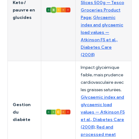
Keto /
Slices 500g — Tesco
pauvre en
Groceries Product
glucides
Page
;
Glycaemic
index and glycaemic
load values —
Atkinson FS et al.,
Diabetes Care
(2008)
Impact glycémique
faible, mais prudence
cardiovasculaire avec
les graisses saturées.
Glycaemic index and
Gestion
glycaemic load
du
values — Atkinson FS
diabète
et al., Diabetes Care
(2008)
;
Red and
processed meat