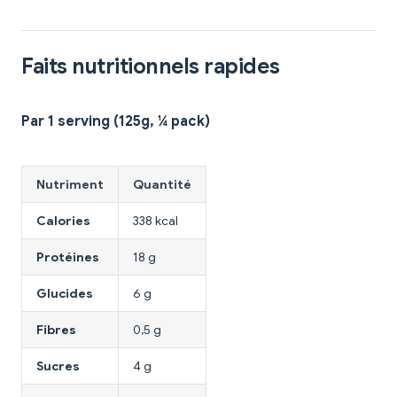
Faits nutritionnels rapides
Par 1 serving (125g, ¼ pack)
Nutriment
Quantité
Calories
338 kcal
Protéines
18 g
Glucides
6 g
Fibres
0,5 g
Sucres
4 g