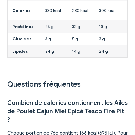
1
Calories
330 kcal
280 kcal
300 kcal
k
Protéines
25 g
32 g
18 g
3
Glucides
3 g
5 g
3 g
2
Lipides
24 g
14 g
24 g
6
Questions fréquentes
Combien de calories contiennent les Ailes
de Poulet Cajun Miel Épicé Tesco Fire Pit
?
Chaque portion de 76g contient 166 kcal (695 kJ). Pour