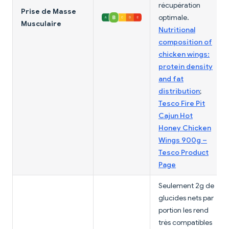
récupération
Prise de Masse
optimale.
Musculaire
Nutritional
composition of
chicken wings:
protein density
and fat
distribution
;
Tesco Fire Pit
Cajun Hot
Honey Chicken
Wings 900g –
Tesco Product
Page
Seulement 2g de
glucides nets par
portion les rend
très compatibles