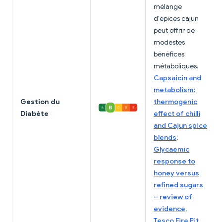
mélange
d'épices cajun
peut offrir de
modestes
bénéfices
métaboliques.
Capsaicin and
metabolism:
Gestion du
thermogenic
Diabète
effect of chilli
and Cajun spice
blends
;
Glycaemic
response to
honey versus
refined sugars
– review of
evidence
;
Tesco Fire Pit