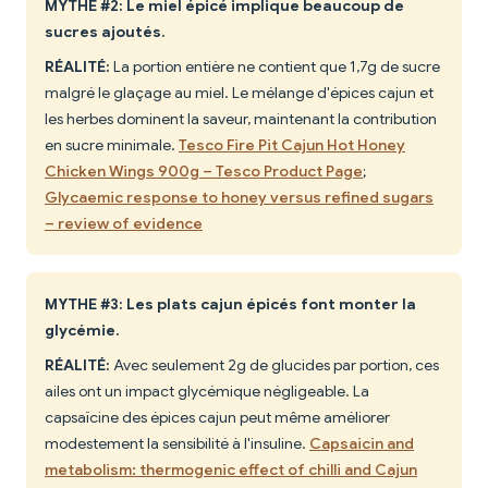
MYTHE #2: Le miel épicé implique beaucoup de
sucres ajoutés.
RÉALITÉ:
La portion entière ne contient que 1,7g de sucre
malgré le glaçage au miel. Le mélange d'épices cajun et
les herbes dominent la saveur, maintenant la contribution
en sucre minimale.
Tesco Fire Pit Cajun Hot Honey
Chicken Wings 900g – Tesco Product Page
;
Glycaemic response to honey versus refined sugars
– review of evidence
MYTHE #3: Les plats cajun épicés font monter la
glycémie.
RÉALITÉ:
Avec seulement 2g de glucides par portion, ces
ailes ont un impact glycémique négligeable. La
capsaïcine des épices cajun peut même améliorer
modestement la sensibilité à l'insuline.
Capsaicin and
metabolism: thermogenic effect of chilli and Cajun