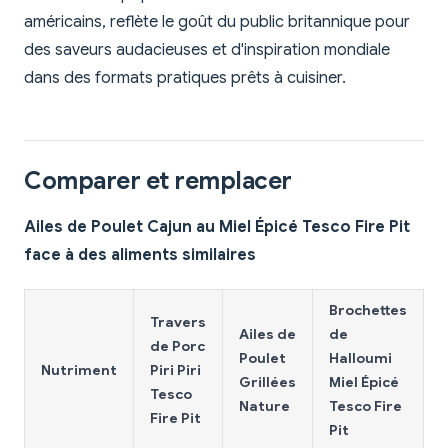
américains, reflète le goût du public britannique pour
des saveurs audacieuses et d'inspiration mondiale
dans des formats pratiques prêts à cuisiner.
Comparer et remplacer
Ailes de Poulet Cajun au Miel Épicé Tesco Fire Pit
face à des aliments similaires
Brochettes
Travers
A
Ailes de
de
de Porc
Poulet
Halloumi
Nutriment
Piri Piri
Grillées
Miel Épicé
Tesco
f
Nature
Tesco Fire
Fire Pit
B
Pit