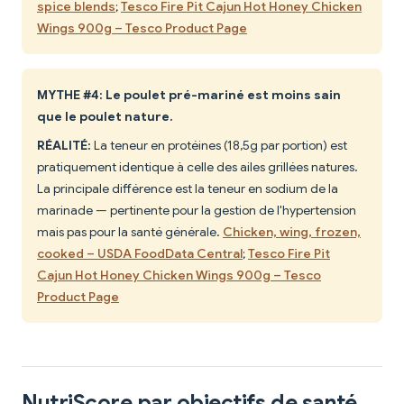
spice blends
;
Tesco Fire Pit Cajun Hot Honey Chicken
Wings 900g – Tesco Product Page
MYTHE #4: Le poulet pré-mariné est moins sain
que le poulet nature.
RÉALITÉ:
La teneur en protéines (18,5g par portion) est
pratiquement identique à celle des ailes grillées natures.
La principale différence est la teneur en sodium de la
marinade — pertinente pour la gestion de l'hypertension
mais pas pour la santé générale.
Chicken, wing, frozen,
cooked – USDA FoodData Central
;
Tesco Fire Pit
Cajun Hot Honey Chicken Wings 900g – Tesco
Product Page
NutriScore par objectifs de santé