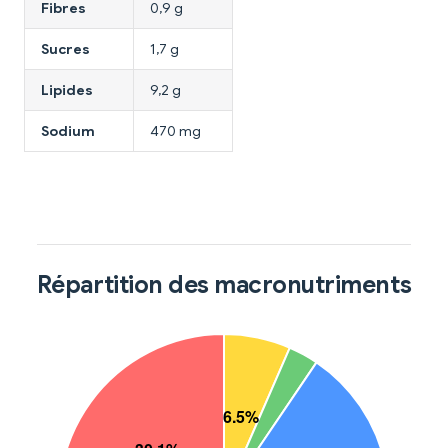
Fibres
0,9 g
Sucres
1,7 g
Lipides
9,2 g
Sodium
470 mg
Répartition des macronutriments