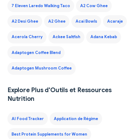
7 Eleven Laredo Walking Taco
A2 Cow Ghee
A2 Desi Ghee
A2 Ghee
Acai Bowls
Acaraje
Acerola Cherry
Ackee Saltfish
Adana Kebab
Adaptogen Coffee Blend
Adaptogen Mushroom Coffee
Explore Plus d'Outils et Ressources
Nutrition
AI Food Tracker
Application de Régime
Best Protein Supplements for Women