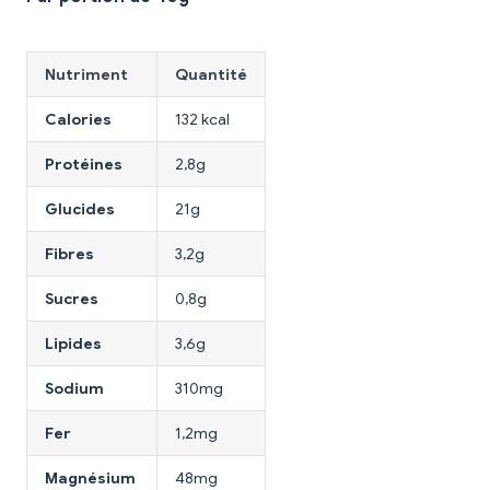
Nutriment
Quantité
Calories
132 kcal
Protéines
2,8g
Glucides
21g
Fibres
3,2g
Sucres
0,8g
Lipides
3,6g
Sodium
310mg
Fer
1,2mg
Magnésium
48mg