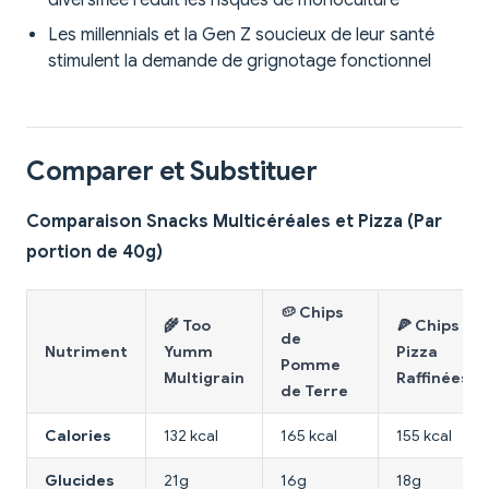
diversifiée réduit les risques de monoculture
Les millennials et la Gen Z soucieux de leur santé
stimulent la demande de grignotage fonctionnel
Comparer et Substituer
Comparaison Snacks Multicéréales et Pizza (Par
portion de 40g)
🥔 Chips
🌾 Too
🍕 Chips
de
Nutriment
Yumm
Pizza
Pomme
Multigrain
Raffinées
de Terre
Calories
132 kcal
165 kcal
155 kcal
Glucides
21g
16g
18g