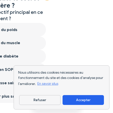
ère ?
ctif principal en ce
nt ?
 du poids
 du muscle
e diabète
ien SOPK
Nous utilisons des cookies nécessaires au
fonctionnement du site et des cookies d’analyse pour
sse saine
l’améliorer.
En savoir plus
plus sain
Refuser
Accepter
Télécharger l'appli