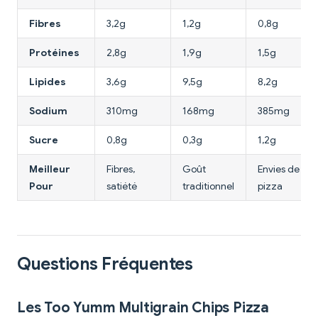
Fibres
3,2g
1,2g
0,8g
Protéines
2,8g
1,9g
1,5g
Lipides
3,6g
9,5g
8,2g
Sodium
310mg
168mg
385mg
Sucre
0,8g
0,3g
1,2g
Meilleur
Fibres,
Goût
Envies de
Pour
satiété
traditionnel
pizza
Questions Fréquentes
Les Too Yumm Multigrain Chips Pizza