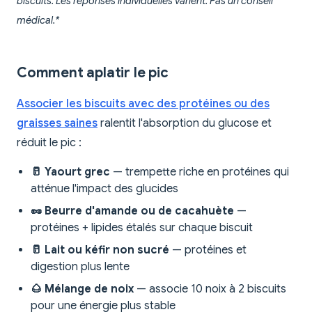
biscuits. Les réponses individuelles varient. Pas un conseil
médical.*
Comment aplatir le pic
Associer les biscuits avec des protéines ou des
graisses saines
ralentit l'absorption du glucose et
réduit le pic :
🥛 Yaourt grec
— trempette riche en protéines qui
atténue l'impact des glucides
🥜 Beurre d'amande ou de cacahuète
—
protéines + lipides étalés sur chaque biscuit
🥛 Lait ou kéfir non sucré
— protéines et
digestion plus lente
🌰 Mélange de noix
— associe 10 noix à 2 biscuits
pour une énergie plus stable