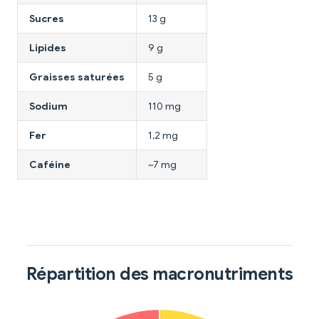
Sucres
13 g
Lipides
9 g
Graisses saturées
5 g
Sodium
110 mg
Fer
1,2 mg
Caféine
~7 mg
Répartition des macronutriments