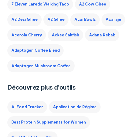
7 Eleven Laredo Walking Taco
A2 Cow Ghee
A2 Desi Ghee
A2 Ghee
Acai Bowls
Acaraje
Acerola Cherry
Ackee Saltfish
Adana Kebab
Adaptogen Coffee Blend
Adaptogen Mushroom Coffee
Découvrez plus d'outils
AI Food Tracker
Application de Régime
Best Protein Supplements for Women