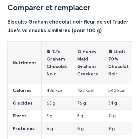
Comparer et remplacer
Biscuits Graham chocolat noir fleur de sel Trader
Joe's vs snacks similaires (pour 100 g)
🍫 TJ's
🍪 Honey
🍫 Lindt
Graham
Maid
70%
Nutriment
Chocolat
Graham
Chocolat
Noir
Crackers
Noir
Calories
486 kcal
423 kcal
540 kcal
Glucides
63 g
76 g
34 g
Fibres
3 g
3 g
11 g
Protéines
6 g
6 g
9 g