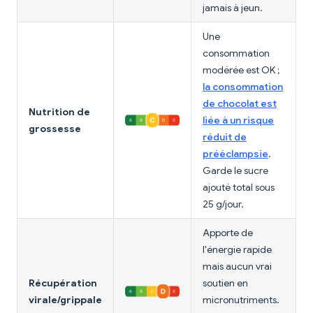
jamais à jeun.
Une
consommation
modérée est OK ;
la consommation
de chocolat est
Nutrition de
liée à un risque
grossesse
réduit de
prééclampsie
.
Garde le sucre
ajouté total sous
25 g/jour.
Apporte de
l'énergie rapide
mais aucun vrai
Récupération
soutien en
virale/grippale
micronutriments.