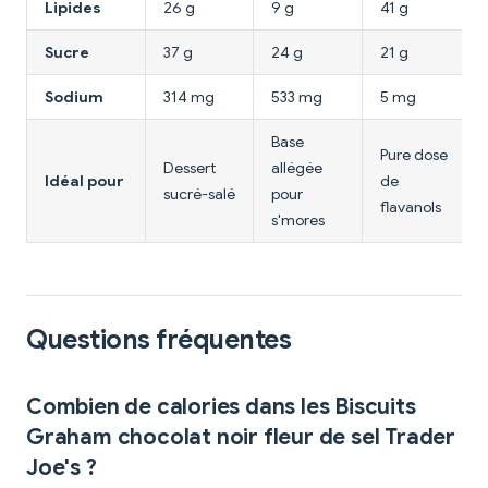
Lipides
26 g
9 g
41 g
Sucre
37 g
24 g
21 g
Sodium
314 mg
533 mg
5 mg
Base
Pure dose
Dessert
allégée
Idéal pour
de
sucré-salé
pour
flavanols
s'mores
Questions fréquentes
Combien de calories dans les Biscuits
Graham chocolat noir fleur de sel Trader
Joe's ?