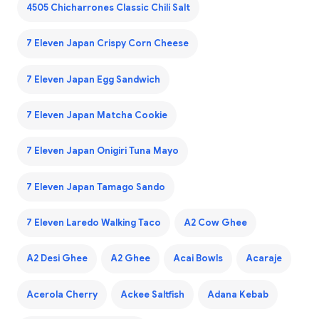
4505 Chicharrones Classic Chili Salt
7 Eleven Japan Crispy Corn Cheese
7 Eleven Japan Egg Sandwich
7 Eleven Japan Matcha Cookie
7 Eleven Japan Onigiri Tuna Mayo
7 Eleven Japan Tamago Sando
7 Eleven Laredo Walking Taco
A2 Cow Ghee
A2 Desi Ghee
A2 Ghee
Acai Bowls
Acaraje
Acerola Cherry
Ackee Saltfish
Adana Kebab