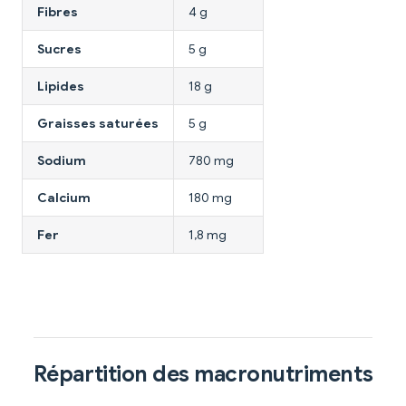
Fibres
4 g
Sucres
5 g
Lipides
18 g
Graisses saturées
5 g
Sodium
780 mg
Calcium
180 mg
Fer
1,8 mg
Répartition des macronutriments