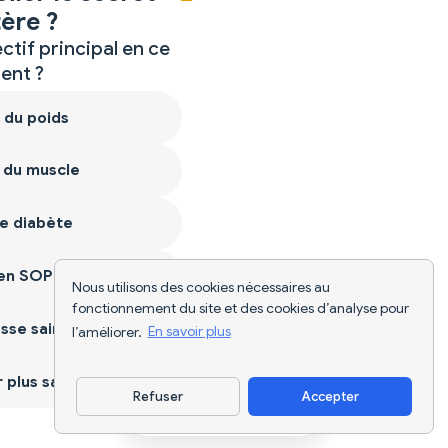
ère ?
ctif principal en ce
nt ?
 du poids
 du muscle
e diabète
ien SOPK
Nous utilisons des cookies nécessaires au
fonctionnement du site et des cookies d’analyse pour
sse saine
l’améliorer.
En savoir plus
plus sain
Refuser
Accepter
Télécharger l'appli