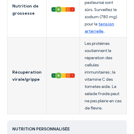
pasteurisé sont
Nutrition de
sûrs. Surveillez le
grossesse
sodium (780 mg)
pour la
tension
artérielle
.
Les protéines
soutiennent la
réparation des
cellules
Récupération
immunitaires ; la
virale/grippe
vitamine C des
tomates aide. La
salade froide peut
ne pas plaire en cas
de fièvre.
NUTRITION PERSONNALISÉE