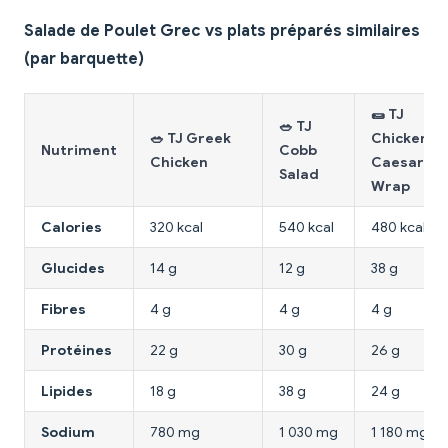
Salade de Poulet Grec vs plats préparés similaires
(par barquette)
🌯 TJ
🥗 TJ
🥗 TJ Greek
Chicken
Nutriment
Cobb
Chicken
Caesar
Salad
Wrap
Calories
320 kcal
540 kcal
480 kcal
Glucides
14 g
12 g
38 g
Fibres
4 g
4 g
4 g
Protéines
22 g
30 g
26 g
Lipides
18 g
38 g
24 g
Sodium
780 mg
1 030 mg
1 180 mg