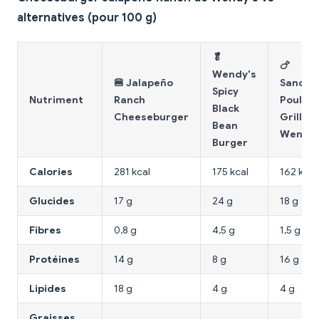
alternatives (pour 100 g)
🥬
🍗
Wendy's
🍔 Jalapeño
Sandwi
Spicy
Nutriment
Ranch
Poulet
Black
Cheeseburger
Grillé
Bean
Wendy'
Burger
Calories
281 kcal
175 kcal
162 kcal
Glucides
17 g
24 g
18 g
Fibres
0,8 g
4,5 g
1,5 g
Protéines
14 g
8 g
16 g
Lipides
18 g
4 g
4 g
Graisses