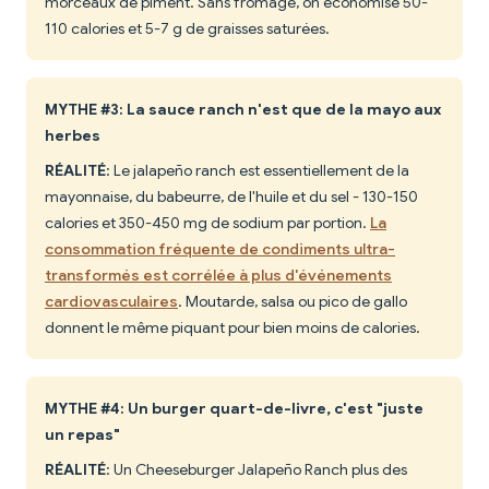
morceaux de piment. Sans fromage, on économise 50-
110 calories et 5-7 g de graisses saturées.
MYTHE #3: La sauce ranch n'est que de la mayo aux
herbes
RÉALITÉ
: Le jalapeño ranch est essentiellement de la
mayonnaise, du babeurre, de l'huile et du sel - 130-150
calories et 350-450 mg de sodium par portion.
La
consommation fréquente de condiments ultra-
transformés est corrélée à plus d'événements
cardiovasculaires
. Moutarde, salsa ou pico de gallo
donnent le même piquant pour bien moins de calories.
MYTHE #4: Un burger quart-de-livre, c'est "juste
un repas"
RÉALITÉ
: Un Cheeseburger Jalapeño Ranch plus des