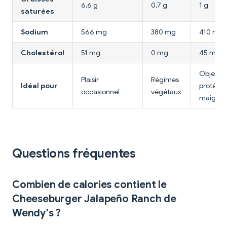
6,6 g
0,7 g
1 g
saturées
Sodium
566 mg
380 mg
410 mg
Cholestérol
51 mg
0 mg
45 mg
Objectif
Plaisir
Régimes
Idéal pour
protéine
occasionnel
végétaux
maigres
Questions fréquentes
Combien de calories contient le
Cheeseburger Jalapeño Ranch de
Wendy's ?