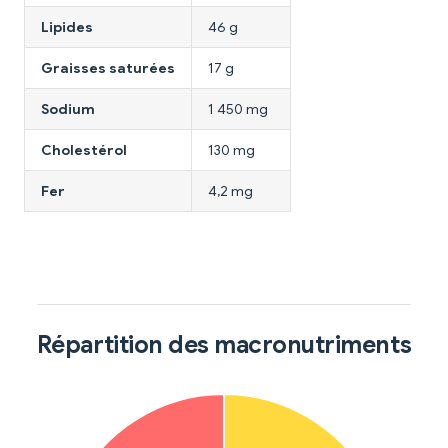
Lipides
46 g
Graisses saturées
17 g
Sodium
1 450 mg
Cholestérol
130 mg
Fer
4,2 mg
Répartition des macronutriments