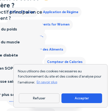
ère ?
ctif principal en ce
AI Food Tracker
Application de Régime
nt ?
Best Protein Supplements for Women
 du poids
Best Weight Loss Pills
 du muscle
Calculer les Calories des Aliments
e diabète
Calorie Deficit Diet
Compteur de Calories
ien SOPK
Nous utilisons des cookies nécessaires au
Compteur de Calories Activé par la Voix - Dites vos
fonctionnement du site et des cookies d’analyse pour
sse saine
Repas et Suivez la Nutrition Sans les Mains — 2026
l’améliorer.
En savoir plus
Compteur de Calories pour Cuisine Française -
plus sain
Refuser
Accepter
Informations Nutritionnelles Instantanées — 2026
Télécharger l'appli