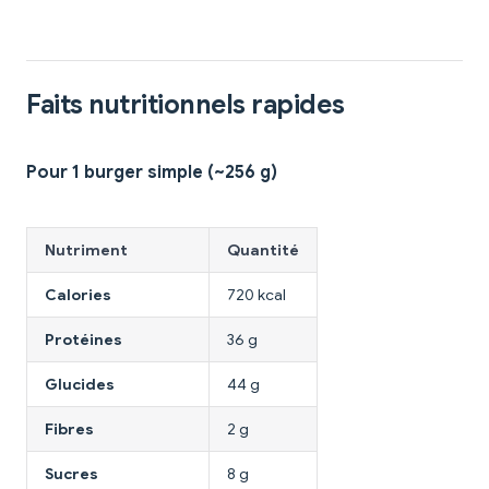
Faits nutritionnels rapides
Pour 1 burger simple (~256 g)
Nutriment
Quantité
Calories
720 kcal
Protéines
36 g
Glucides
44 g
Fibres
2 g
Sucres
8 g