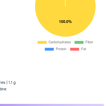
es | 1,1 g
éine