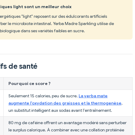
ques light sont un meilleur choix
ergétiques "light" reposent sur des édulcorants artificiels
ber le microbiote intestinal. Yerba Madre Sparkling utilise de
biologique dans ses variétés faibles en sucre.
fs de santé
Pourquoi ce score ?
Seulement 15 calories, peu de sucre.
La yerba mate
augmente l'oxydation des graisses et la thermogenèse
,
un substitut intelligent aux sodas avant l'entraînement.
80 mg de caféine offrent un avantage modéré sans perturber
le surplus calorique. À combiner avec une collation protéinée