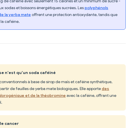
g de caféine avec seulement 15 calories et un minimum de sucre -
aux sodas et boissons énergétiques sucrées. Les
polyphénols
de la yerba mate
offrent une protection antioxydante, tandis que
la caféine.
se n'est qu'un soda caféiné
onventionnels à base de sirop de maïs et caféine synthétique,
partir de feuilles de yerba mate biologiques. Elle apporte
des
chlorogénique et de la théobromine
avec la caféine, offrant une
l.
le cancer