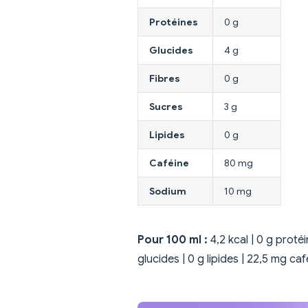
Protéines
0 g
Glucides
4 g
Fibres
0 g
Sucres
3 g
Lipides
0 g
Caféine
80 mg
Sodium
10 mg
Pour 100 ml :
4,2 kcal | 0 g protéin
glucides | 0 g lipides | 22,5 mg caf