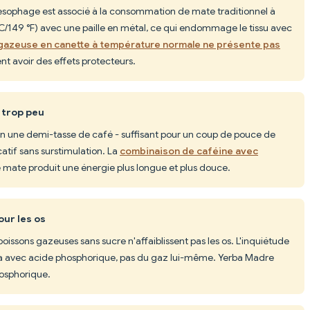
'œsophage est associé à la consommation de mate traditionnel à
C/149 °F) avec une paille en métal, ce qui endommage le tissu avec
 gazeuse en canette à température normale ne présente pas
nt avoir des effets protecteurs.
 trop peu
on une demi-tasse de café - suffisant pour un coup de pouce de
catif sans surstimulation. La
combinaison de caféine avec
 mate produit une énergie plus longue et plus douce.
our les os
boissons gazeuses sans sucre n'affaiblissent pas les os. L'inquiétude
la avec acide phosphorique, pas du gaz lui-même. Yerba Madre
hosphorique.