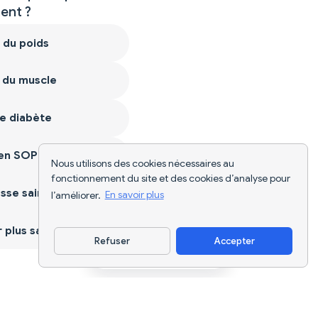
nt ?
 du poids
 du muscle
e diabète
ien SOPK
Nous utilisons des cookies nécessaires au
fonctionnement du site et des cookies d’analyse pour
sse saine
l’améliorer.
En savoir plus
plus sain
Refuser
Accepter
Télécharger l'appli