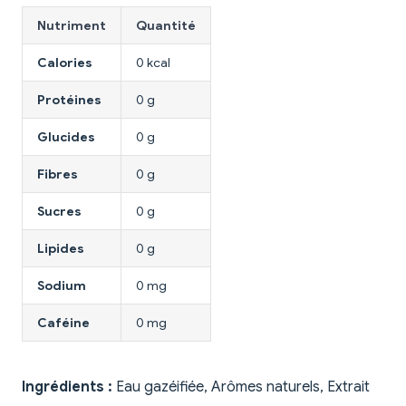
Nutriment
Quantité
Calories
0 kcal
Protéines
0 g
Glucides
0 g
Fibres
0 g
Sucres
0 g
Lipides
0 g
Sodium
0 mg
Caféine
0 mg
Ingrédients :
Eau gazéifiée, Arômes naturels, Extrait