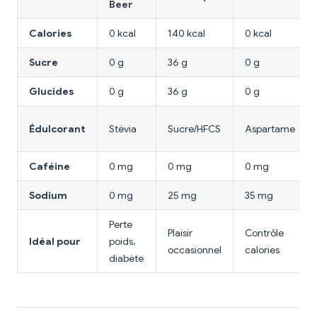
Beer
Calories
0 kcal
140 kcal
0 kcal
Sucre
0 g
36 g
0 g
Glucides
0 g
36 g
0 g
Édulcorant
Stévia
Sucre/HFCS
Aspartame
Caféine
0 mg
0 mg
0 mg
Sodium
0 mg
25 mg
35 mg
Perte
Plaisir
Contrôle
Idéal pour
poids,
occasionnel
calories
diabète